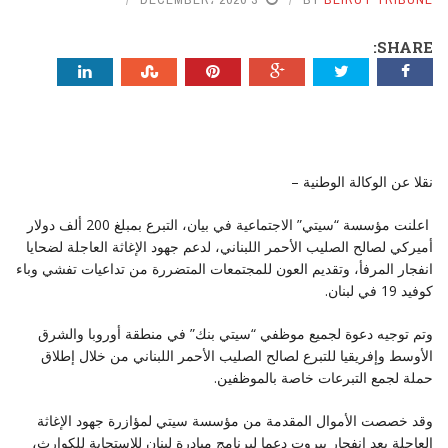
SHARE:
نقلا عن الوكالة الوطنية –
اعلنت مؤسسة “سيتي” الاجتماعية في بيان، التبرع بمبلغ 200 ألف دولار
أميركي لصالح الصليب الأحمر اللبناني، لدعم جهود الإغاثة العاجلة لضحايا
انفجار المرفأ، وتقديم العون للمجتمعات المتضررة من تداعيات تفشي وباء
كوفيد 19 في لبنان.
وتم توجيه دعوة لجميع موظفي “سيتي بنك” في منطقة أوروبا والشرق
الأوسط وإفريقيا للتبرع لصالح الصليب الأحمر اللبناني من خلال إطلاق
حملة لجمع التبرعات خاصة بالموظفين.
وقد خصصت الأموال المقدمة من مؤسسة سيتي لمؤازرة جهود الإغاثة
العاجلة بعد انفجار بيروت دعما لبرنامج مبادرة لبنان للاستجابة للكوارث،