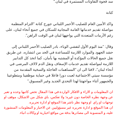
سد فجوة التفاوتات المستمرة في لبنان.”
كتانة
واكد الأمين العام للصليب الأحمر اللبناني جورج كتانة “التزام المنظمة
مواصلة تقديم خدماتها العامة المجانية للسكان في جميع أنحاء لبنان، على
رغم الأزمات المتعددة التي يواجهها لبنان في الوقت الراهن”.
وقال: “منذ اليوم الأول لتفشي الوباء، بادر الصليب الأحمر اللبناني إلى
حشد الجهود والموارد اللازمة للمساعدة في الحد من انتشاره، عن طريق
نقل جميع الحالات المؤكدة أو المشتبه بها بأمان، كما اتخذ كل التدابير
اللازمة لمواصلة تقديم خدمات الإسعاف ونقل الدم لالاف المرضى في
أنحاء لبنان”، لافتا الى ان “المساهمات العاجلة والسخية المقدمة من
مؤسسة سيتي الاجتماعية لعبت دورا فاعلا في حماية موظفينا ومتطوعينا
والجمهور أثناء مواجهتنا لهذا التحدي الجديد وغير المسبوق.”
ان المعلومات و الاراء و الافكار الواردة في هذا المقال تخص كاتبها وحده و تعبر
عن وجهة نظره الخاصة دون غيره؛ ولا تعكس، باي شكل من الاشكال، موقف او
توجهات او راي او وجهة نظر ناشر هذا الموقع او ادارة تحريره.
ان هذا الموقع و ادارة تحريره غير مسؤوليين عن الاخبار و المعلومات المنشورة
عليه، و المنسوبة الى مصادرها بدقة من مواقع اخبارية او وكالات انباء.