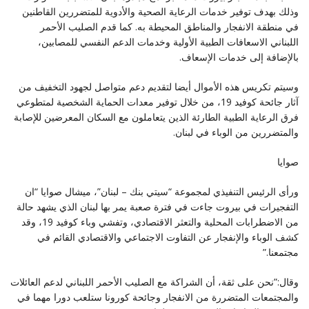
وذلك بهدف توفير خدمات الرعاية الصحية والأدوية للمتضررين القاطنين
في منطقة الانفجار والمناطق المحيطة به. كما قدم الصليب الأحمر
اللبناني الاسعافات الطبية الأولية وخدمات الدعم النفسي للمصابين،
بالإضافة إلى خدمات الإسعاف.
وسيتم تكريس هذه الأموال أيضا لتقديم دعم متواصل لجهود التخفيف من
آثار جائحة كوفيد 19، من خلال توفير معدات الحماية الشخصية لمتطوعي
فرق الرعاية الطبية الطارئة الذين يتعاملون مع السكان المعرضين للإصابة
والمتضررين من الوباء في لبنان.
صوايا
ورأى الرئيس التنفيذي لمجموعة “سيتي بنك – لبنان”، ميشال صوايا “ان
التفجيرات في بيروت جاءت في فترة صعبة يمر بها لبنان الذي يشهد حالة
من الاضطرابات المحلية والتعثر الاقتصادي، وتفشي وباء كوفيد 19، وقد
كشف الوباء والإنفجار عن التفاوت الاجتماعي والاقتصادي القائم في
مجتمعنا.”
وقال:”نحن على ثقة، أن الشراكة مع الصليب الأحمر اللبناني لدعم العائلات
والمجتمعات المتضررة من الانفجار وجائحة كورونا ستلعب دورا مهما في