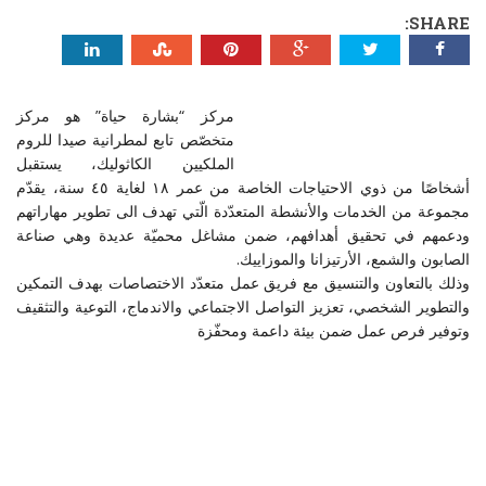
SHARE:
مركز “بشارة حياة” هو مركز
متخصّص تابع لمطرانية صيدا للروم
الملكيين الكاثوليك، يستقبل
أشخاصًا من ذوي الاحتياجات الخاصة من عمر ١٨ لغاية ٤٥ سنة، يقدّم
مجموعة من الخدمات والأنشطة المتعدّدة الّتي تهدف الى تطوير مهاراتهم
ودعمهم في تحقيق أهدافهم، ضمن مشاغل محميّة عديدة وهي صناعة
الصابون والشمع، الأرتيزانا والموزاييك.
وذلك بالتعاون والتنسيق مع فريق عمل متعدّد الاختصاصات بهدف التمكين
والتطوير الشخصي، تعزيز التواصل الاجتماعي والاندماج، التوعية والتثقيف
وتوفير فرص عمل ضمن بيئة داعمة ومحفّزة