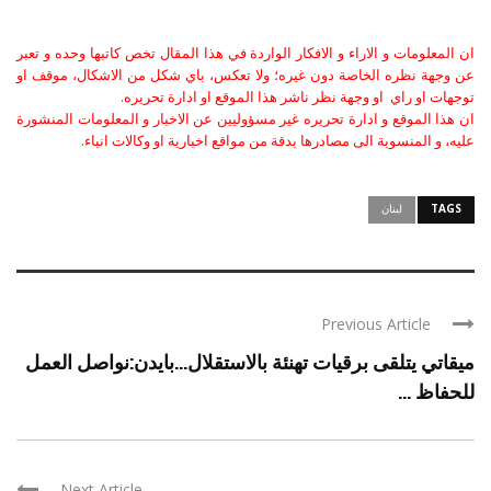
ان المعلومات و الاراء و الافكار الواردة في هذا المقال تخص كاتبها وحده و تعبر
عن وجهة نظره الخاصة دون غيره؛ ولا تعكس، باي شكل من الاشكال، موقف او
توجهات او راي او وجهة نظر ناشر هذا الموقع او ادارة تحريره.
ان هذا الموقع و ادارة تحريره غير مسؤوليين عن الاخبار و المعلومات المنشورة
عليه، و المنسوبة الى مصادرها بدقة من مواقع اخبارية او وكالات انباء.
TAGS
لبنان
Previous Article
ميقاتي يتلقى برقيات تهنئة بالاستقلال…بايدن:نواصل العمل
للحفاظ ...
Next Article