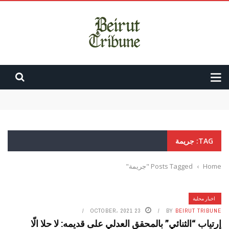
In Public Speaking, Every ‘Right?’ Is a Coward Finishing
Your Sentence for You
انفجار المرفأ..عون: القرارالظني ضرورة..سلام: المحاسبةلن تستثني أحدا
تسليم حماس السلاح.. يضغط أكثر على الحزب ويضعف حجته
روما تختبر اتفاق الإطار: إسرائيل تتمسّك بالتحقق ولبنان يطالب بالانسحاب
TAG: جريمة
اتفاق الإطار يترنّح… متى يسقط
Home
›
Posts Tagged "جريمة"
اخبار محلية
23 OCTOBER، 2021
BY
BEIRUT TRIBUNE
إرتياب “الثنائي” بالمحقق العدلي على قديمه: لا حلا الّا