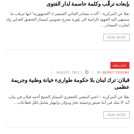
بإبعاده ترقّب وكلمة حاسمة لدار الفتوى
نقلا عن المركزية – أكدت مصادر الثنائي الشيعي لـ”الجمهورية” انها تترقب ما
ستنتهي اليه الجهود الرامية الى بلورة مخرج تصويبي لمسار التحقيق العدلي. واذ
اشارت المصادر ...
READ MORE
اخبار محلية
1 AUGUST، 2021
BY
BEIRUT TRIBUNE
قبلان: ترك لبنان بلا حكومة طوارىء خيانة وطنية وجريمة
عظمى
نقلا عن المركزية – اعتبر المفتي الجعفري الممتاز الشيخ أحمد قبلان في بيان،
أنه “لا شك في أننا نعيش وحشية تجار ودولار، وانهيار شامل لكل قطاعات ...
READ MORE