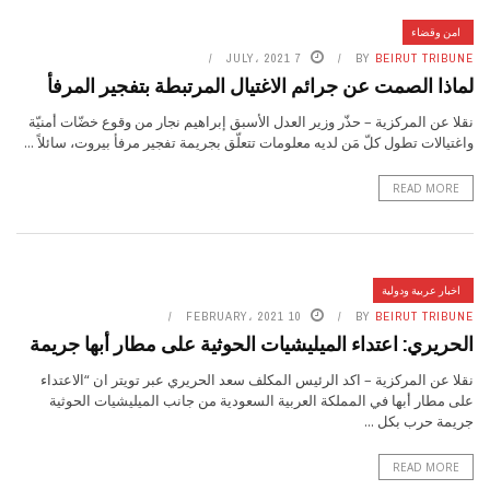
امن وقضاء
7 JULY، 2021
BY
BEIRUT TRIBUNE
لماذا الصمت عن جرائم الاغتيال المرتبطة بتفجير المرفأ
نقلا عن المركزية – حذّر وزير العدل الأسبق إبراهيم نجار من وقوع خضّات أمنيّة
واغتيالات تطول كلّ مَن لديه معلومات تتعلّق بجريمة تفجير مرفأ بيروت، سائلاً ...
READ MORE
اخبار عربية ودولية
10 FEBRUARY، 2021
BY
BEIRUT TRIBUNE
الحريري: اعتداء الميليشيات الحوثية على مطار أبها جريمة
نقلا عن المركزية – اكد الرئيس المكلف سعد الحريري عبر تويتر ان “الاعتداء
على مطار أبها في المملكة العربية السعودية من جانب الميليشيات الحوثية
جريمة حرب بكل ...
READ MORE