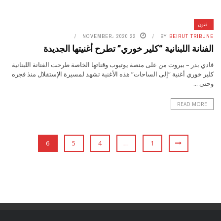
فنون
22 NOVEMBER، 2020
BY
BEIRUT TRIBUNE
الفنانة اللبنانية “كلير خوري” تطرح أغنيتها الجديدة
فادي بدر – بيروت من على منصة يوتيوب وقناتها الخاصة طرحت الفنانة اللبنانية ​
كلير خوري​ أغنية “إلى الساحات” هذه الأغنية تشهد لمسيرة الإستقلال منذ فجره
وحتى ...
READ MORE
6
5
4
…
1