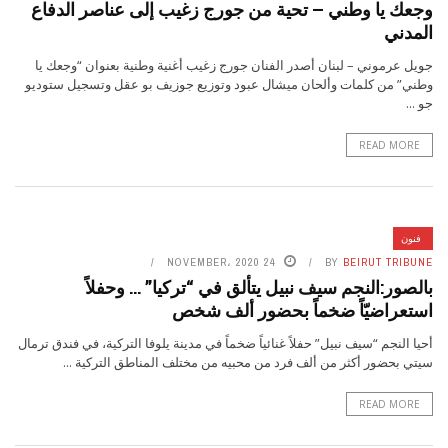
وجعك يا وطني – تحية من جورج زغيب إلى عناصر الدفاع
المدني
جويل عرموني – لبنان أصدر الفنان جورج زغيب أغنية وطنية بعنوان “وجعك يا
وطني” من كلمات وألحان ميشال عبود وتوزيع جوزيف بو عقل وتسجيل ستوديو
جو ...
READ MORE
فنون
24 NOVEMBER، 2020
BY
BEIRUT TRIBUNE
بالصور:النجم سيف نبيل يتألق في “تركيا” … وحفلاً
استعراضيّاً ضخماً بحضور ألف شخص
أحيا النجم “سيف نبيل” حفلاً غنائياً ضخماً في مدينة يلوفا التركية، في فندق ترمال
سيتي بحضور أكثر من ألف فرد من محبيه من مختلف المناطق التركية ...
READ MORE