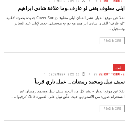
10 DECEMBER، 2020
BY
BEIRUT TRIBUNE
ايلي معلوف يغني لو عارف..وما علاقة شادي ابراهيم
نقلا عن موقع الديار- نشر الفنان ايلي معلوف Cover Song جديدة بصوته لأغنية
“لو عارف” للفنان شادي ابراهيم مع توزيع موسيقي جديد لإيلي عبد الساتر
وتسجيل ...
READ MORE
فنون
10 DECEMBER، 2020
BY
BEIRUT TRIBUNE
سيف نبيل ومحمد رمضان … عمل ناري قريباً
نقلا عن موقع الديار – نشر كل من النجم سيف نبيل ومحمد رمضان عبر
انستغرام صورة من الاستوديو، حيث علّق نبيل على الصورة قائلا: “ترقبوا .. ...
READ MORE