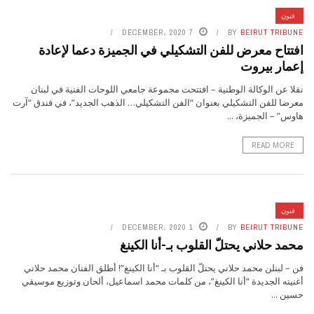
فنون
7 DECEMBER، 2020
BY
BEIRUT TRIBUNE
افتتاح معرض للفن التشكيلي في الجميزة دعما لإعادة
إعمار بيروت
نقلا عن الوكالة الوطنية – افتتحت مجموعة جامعي اللوحات الفنية في لبنان
معرضا للفن التشكيلي بعنوان “الفن التشكيلي… الذهب الجديد”، في فندق “آرت
هاوس” – الجميزة، ...
READ MORE
فنون
1 DECEMBER، 2020
BY
BEIRUT TRIBUNE
محمد حلاني يحتلّ القلوب بـ-أنا الكينغ
فن – لبنلن محمد حلاني يحتلّ القلوب بـ “أنا الكينغ”! أطلق الفنان ​محمد حلاني
أغنيته الجديدة “أنا الكينغ”، من كلمات ​محمد اسماعيل​، ألحان وتوزيع موسيقي ​
حسين ...