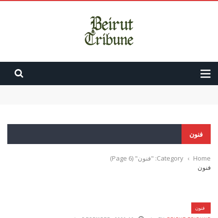
مرفأ بيروت يجدد الوفاء لضحاياه وأهالي الضحايا: عملنا لم ينته بعد
قوة أجنبية جديدة في لبنان؟ إيطاليا مرشحة لمهمة حساسة ضد حزب الله
تحذير استخباراتي: إيران تسعى لجرّ الصين وروسيا إلى أزمة هرمز
In Public Speaking, Every ‘Right?’ Is a Coward Finishing
Your Sentence for You
فنون
انفجار المرفأ..عون: القرارالظني ضرورة..سلام: المحاسبةلن تستثني أحدا
Home
›
Category: "فنون"
(Page 6)
فنون
فنون