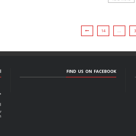
14
…
FIND US ON FACEBOOK
ا
م
ا
رق
m