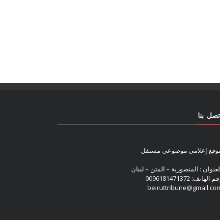
تصل بنا
وقع إعلامي موضوعي مستقل
لعنوان : المنصورية – المتن – لبنان
م الهاتف: 0096181471372
beiruttribune@gmail.co