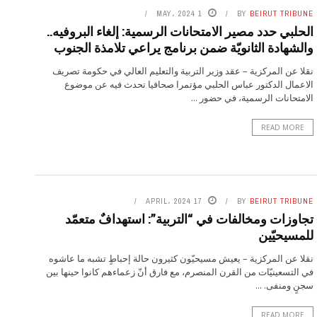
1 MAY، 2024
BY
BEIRUT TRIBUNE
الحلبي حدد مصير الامتحانات الرسمية: إلغاء البروفيه..
والشهادة الثانويّة ضمن برنامج يراعي تلامذة الجنوب
نقلا عن المركزية – عقد وزير التربية والتعليم العالي في حكومة تصريف
الاعمال الدكتور عباس الحلبي مؤتمرا صحافيا تحدث فيه عن موضوع
الامتحانات الرسمية، في حضور ...
READ MORE
17 APRIL، 2024
BY
BEIRUT TRIBUNE
تجاوزات ومخالفات في “التربية”: استهدافٌ متعمّد
للمسيحيّين
نقلا عن المركزية – يعيش مسيحيّون كثيرون حالة إحباطٍ تشبه ما عاشوه
في التسعينيّات من القرن المنصرم، مع فارق أنّ زعماءهم كانوا حينها بين
سجنٍ ومنفى. ...
READ MORE