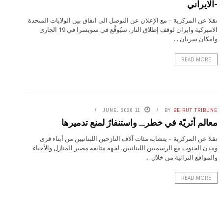
-الايراني
نقلا عن المركزية – مع الإعلان عن التوصل الى اتفاق بين الولايات المتحدة
الاميركية وايران لوقف إطلاق النار، سيُوقَّع في سويسرا في 19 الجاري
وامكان سريان ...
READ MORE
11 JUNE، 2026
BY
BEIRUT TRIBUNE
معالم أثريّة في خطر… واستنفارٌ لمنع تدميرها
نقلا عن المركزية – يتشابه مئات آلاف النازحين اللبنانيين من أبناء قرى
ومدن الجنوب مع الرسميين اللبنانيين، لجهة متابعة مصير المنازل والأحياء
والمواقع التراثية من خلال ...
READ MORE