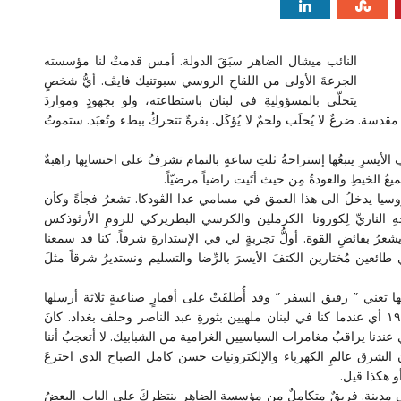
النائب ميشال الضاهر سبَقَ الدولة. أمس قدمتْ لنا مؤسسته
الجرعةَ الأولى من اللقاحِ الروسي سبوتنيك فايڤ. أيُّ شخصٍ
يتحلّى بالمسؤوليةِ في لبنان باستطاعته، ولو بجهودٍ ومواردَ
مقدسة. ضرعٌ لا يُحلَب ولحمٌ لا يُؤكَل. بقرةٌ تتحركُ ببطء وتُعبَد. ستموتُ
ِ الأيسرِ يتبعُها إستراحةُ ثلثِ ساعةٍ بالتمام تشرفُ على احتسابِها راهبةٌ
ُ الخيطِ والعودةُ مِن حيث أتَيت راضياً مرضيّاً.
وسيا يدخلُ الى هذا العمق في مسامي عدا الڤودكا. تشعرُ فجأةً وكأن
 النازيِّ لِكورونا. الكرملين والكرسي البطريركي للرومِ الأرثوذكس
رُ بفائضِ القوة. أولُّ تجربةٍ لي في الإستدارةِ شرقاً. كنا قد سمعنا
 طائعين مُختارين الكتفَ الأيسرَ بالرِّضا والتسليم ونستديرُ شرقاً مثلَ
ا تعني ” رفيق السفر ” وقد أُطلقَتْ على أقمارٍ صناعيةٍ ثلاثة أرسلها
الإتحادُ السوفياتي الى مدارِ الأرض بين عامَي ١٩٥٧ و ١٩٦١ أي عندما كنا في لبنان ملهيين بثورةِ عبد الناصر وحلف بغداد. كانَ
 عندنا يراقبُ مغامرات السياسيين الغرامية من الشبابيك. لا أتعجبُ أننا
يسون الشرق عالمِ الكهرباء والإلكترونيات حسن كامل الصباح الذي اخترعَ
و هكذا قيل.
ينة. فريقٌ متكاملٌ من مؤسسةِ الضاهر ينتظركَ على الباب. البعضُ