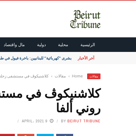
الرئيسية
محلية
دولية
مال واقتصاد
آخر الأخبار
بشرى “كهربائية” للبنانيين: باخرة فيول في طر
Home
›
مقالات
›
كلاشنيكوڤ في مستشفى زحلة ال
مقالات
كلاشنيكوڤ في مستشف
روني ألفا
9 APRIL، 2021
BY
BEIRUT TRIBUNE