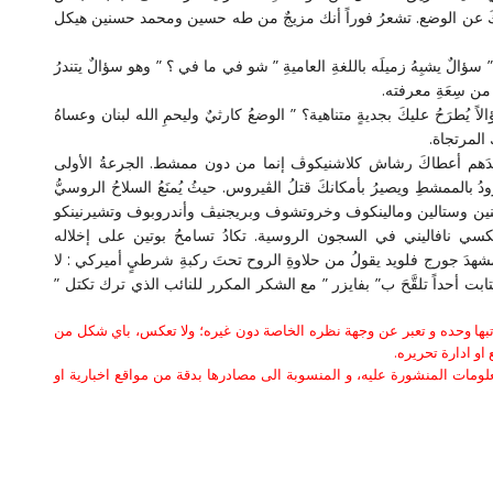
سألكَ عن الوضع. تشعرُ فوراً أنك مزيجٌ من طه حسين ومحمد حسنين هيكل
سؤالٌ يشبِهُ زميلَه باللغةِ العاميةِ ” شو في ما في ؟ ” وهو سؤالٌ يتندرُ
 من سِعَةِ معرفته.
ً يُطرَحُ عليكَ بجديةٍ متناهية؟ ” الوضعُ كارثيٌ وليحمِ الله لبنان وعساهُ
 المرتجاة.
أحدَهم أعطاكَ رشاش كلاشنيكوڤ إنما من دون ممشط. الجرعةُ الأولى
ُ بالممشطِ ويصيرُ بأمكانكَ قتلُ الڤيروس. حيثُ يُمنَعُ السلاحُ الروسيُّ
وائحُ لينين وستالين ومالينكوف وخروتشوف وبريجنيڤ وأندروبوف وتشيرنينكو
كسي نافاليني في السجون الروسية. تكادُ تسامحُ بوتين على إخلاله
مشهدَ جورج فلويد يقولُ من حلاوةِ الروح تحتَ ركبةِ شرطيٍ أميركي : لا
بت أحداً تلقَّحَ ب” بفايزر ” مع الشكر المكرر للنائب الذي ترك تكتل ”
كاتبها وحده و تعبر عن وجهة نظره الخاصة دون غيره؛ ولا تعكس، باي شكل من
او ادارة تحريره.
علومات المنشورة عليه، و المنسوبة الى مصادرها بدقة من مواقع اخبارية او