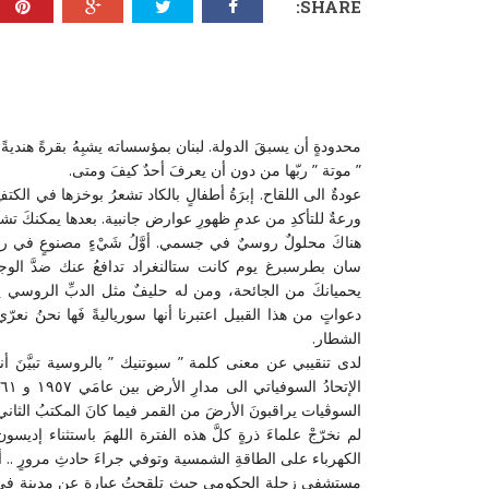
SHARE:
محدودةٍ أن يسبقَ الدولة. لبنان بمؤسساته يشبِهُ بقرةً هنديةً 
” موتة ” ربّها من دون أن يعرفَ أحدٌ كيفَ ومتى.
عودةٌ الى اللقاح. إبرَةُ أطفالٍ بالكاد تشعرُ بوخزها في الكتف
ورعةٌ للتأكدِ من عدمِ ظهورِ عوارض جانبية. بعدها يمكنكَ تشميع
هناكَ محلولٌ روسيٌ في جسمي. أوَّلُ شَيْءٍ مصنوعٍ في ر
سان بطرسبرغ يوم كانت ستالنغراد تدافعُ عنك ضدَّ الوجهِ
يحميانكَ من الجائحة، ومن له حليفٌ مثل الدبِّ الروسي يشع
دعواتٍ من هذا القبيل اعتبرنا أنها سورياليةً فَها نحنُ نعرّي
الشطار.
لدى تنقيبي عن معنى كلمة ” سبوتنيك ” بالروسية تبيَّنَ أنه
السوڤيات يراقبونَ الأرضَ من القمر فيما كانَ المكتبُ الثاني
لم نخرّجْ علماءَ ذرةٍ كلَّ هذه الفترة اللهمَ باستثناء إد
الكهرباء على الطاقةِ الشمسية وتوفي جراءَ حادثِ مرورٍ .. أ
مستشفى زحلة الحكومي حيث تلقحتُ عبارة عن مدينةٍ في مد