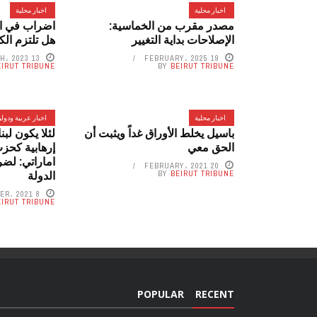
اخبار محلية
اخبار محلية
مصدر مقرب من الخماسية:
اضراب في ال
الإصلاحات بداية التغيير
هل تلتزم الكا
13 MARCH، 2023
19 FEBRUARY، 2025
EIRUT TRIBUNE
BY
BEIRUT TRIBUNE
اخبار محلية
اخبار عربية ودولي
باسيل يخلط الأوراق غداً ويثبت أن
لئلا يكون لب
الحق معي
إرهابية كحزب
اماراتي: لض
20 FEBRUARY، 2021
الدولة
BY
BEIRUT TRIBUNE
8 DECEMBER، 2021
EIRUT TRIBUNE
POPULAR
RECENT