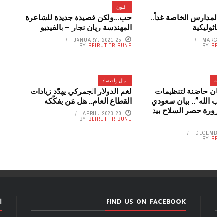
فنون
مدارس الخاصة غداً..
حب…ولكن قصيدة جديدة للشاعرة
ثوليكية
المهندسة ريان نجار – بالفيديو
25 JANUARY، 2021
BY
BEIRUT TRIBUNE
BY
B
ة
مال واقتصاد
نان حاضنة لتنظيمات
لغم الدولار الجمركي يهدّد زيادات
 الله”.. بيان سعودي
القطاع العام.. هل مَن يفكّكه
رورة حصر السلاح بيد
20 APRIL، 2023
BY
BEIRUT TRIBUNE
BY
B
FIND US ON FACEBOOK
ا