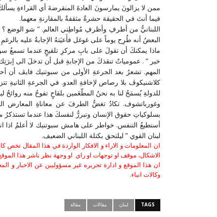
ممن لا يزالونَ يمارسونَ العادةَ المنقرضةَ أي القراءةِ ي
فيما أنتَ في الحقيقة حشرةٌ مثقفةٌ بالمقارنةِ معهما.
اللبنانيُّ من أطرفِ وأظرفِ مُواطِني العالم. ” شو الوضع ؟ ” 
البعضُ أنه طُرِح يوماً على غوغل فأَعيَتهُ الإجابةُ عليه بالرغمِ
ماذا يمكنكَ أن تقولَ على بابِ مركزِ تلقيحٍ عندما تسمعُ سؤالا
خير ” . عمومياتٌ تنقذكَ من الإجابةِ قبل أن تدخلَ الى إبرَتِك
المهم. تشعرُ بعد الجرعةِ الأولى من سبوتنيك فايڤ أن 
كلاشنيكوڤ بلا رصاص لإخافةِ العدو. في الجرعةِ الثانيةِ تتزود
للدولةِ يُسمَحُ لنا به نحنُ المطّعَمين بلقاحٍ تفوحُ منه ر
وغورباتشوف. تكادُ تغضُّ الطرفَ عن معاناةِ المعارض ال
بسلوكياتِ حقوق الإنسان وتبررُّ لنفسكَ هذا عندما تستذكرُ 
أستطيعُ التنفس. خواطر على هامش سبوتنيك لا أعلمُ اذا انتا
لبنان القوي ” ليلتحق بكتلة اللبناني الضعيف.
ان المعلومات و الاراء و الافكار الواردة في هذا المقال تخص 
الاشكال، موقف او توجهات او راي او وجهة نظر ناشر هذا الموقع 
ان هذا الموقع و ادارة تحريره غير مسؤوليين عن الاخبار و الم
وكالات انباء.
TAGS
لبنان
مقالات
مقالة