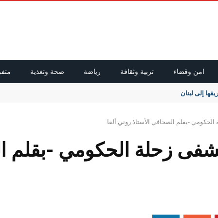
امن وقضاء
تربية وثقافة
رياضة
صحة وتغذية
متفر
يقها إلى لبنان
حكومي -بقلم الصحافي الأستاذ روني ألفا
ى زحلة الحكومي -بقلم ال