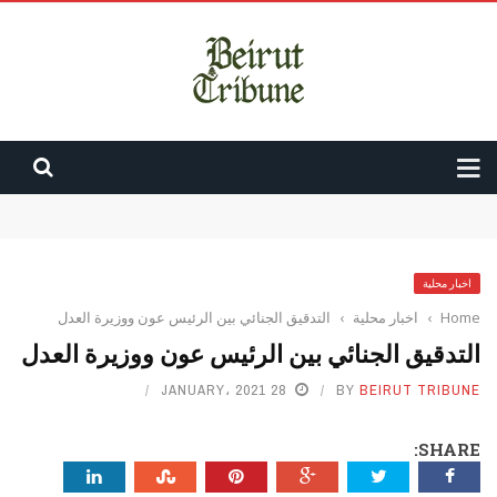
بشرى “كهربائية” للبنانيين: باخرة فيول في طريقها إلى لبنان
بري يتابع الاوضاع مع مستشار الأمن القومي البريطاني
الشيباني: المنطقة تتجه إلى إنهاء السلاح خارج الدولة وندعم العراق ولبنان
أميركا لإسرائيل: حزب الله لم يرتكب خرقاً… لا تردوا
اخبار محلية
قانون الفجوة المالية مبهم.. الدولة لم تقل ما تريد
Home
›
اخبار محلية
›
التدقيق الجنائي بين ‏الرئيس عون ووزيرة العدل
التدقيق الجنائي بين ‏الرئيس عون ووزيرة العدل
28 JANUARY، 2021
BY
BEIRUT TRIBUNE
SHARE: