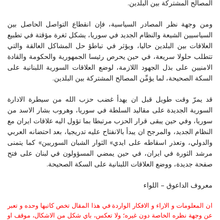
المصالح المشتركة بين البلدين.
ومن وجهة نظر المصادر السياسية، فإن انقطاع التواصل الحاصل بين
السياسيين الشيعة والنظام الجديد في سوريا، يشكل ثغرة مؤقتة في تطبيع
العلاقات بين البلدين حاليا، ويؤثر في تباطؤ حل المشاكل العالقة والتي
تتطلب حلولا سريعة، في حين يحرص رئيسا الجمهورية والحكومة والقادة
الامنيين على بذل الجهود اللازمة، لوضع العلاقات السورية اللبنانية على
السكة الصحيحة، لما يؤمِّن المصالح المشتركة بين البلدين.
قد يمرّ وقت طويل قبل ان يهدأ غضب حزب الله من سيطرة الادارة
السورية الجديدة على مقاليد السلطة في سوريا، وهروب بشار الاسد من
سوريا، وفي حين يبقى قرار الحزب مرتبطا بما تؤول اليه علاقات ايران مع
النظام الجديد، والمرجح ان يبدأ بالانفتاح عليه تدريجيا، بعد احتضانه العربي
والدولي، وتعذر اسقاطه على ايدي» الثوار الشبان السوريين» كما يتمنى
مرشد الثورة في ايران، في حين يمضي المسؤولون في لبنان على فتح
صفحة جديدة، ووضع العلاقات اللبنانية على السكة الصحيحة.
معروف الداعوق – اللواء
ان المعلومات و الاراء و الافكار الواردة في هذا المقال تخص كاتبها وحده و تعبر
عن وجهة نظره الخاصة دون غيره؛ ولا تعكس، باي شكل من الاشكال، موقف او