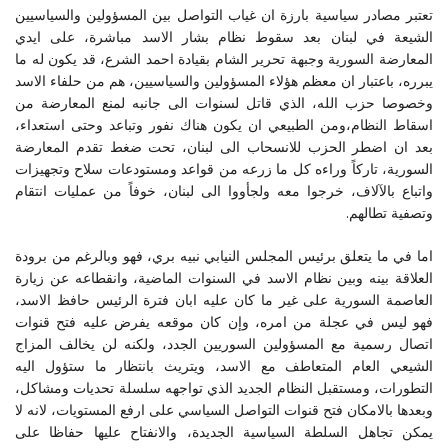
تعتبر مصادر سياسية بارزة ان غياب التواصل بين المسؤولين والسياسيين
الشيعة في لبنان بعد سقوط نظام بشار الاسد مباشرة، على ايدي
المعارضة السورية وجبهة تحرير الشام بقيادة احمد الشرع، قد يكون له ما
يبرره، باعتبار ان معظم هؤلاء المسؤولين والسياسيين، هم من حلفاء الاسد
وخصوصا حزب الله، الذي قاتل لسنوات الى جانبه لمنع المعارضة من
اسقاط النظام،ومن الطبيعي ان يكون هناك نفور وتباعد وحتى استعداء،
بعد ان اضطر الحزب للانسحاب الى لبنان، تحت ضغط تقدم المعارضة
السورية، تاركاً وراءه كل ما زرعه من قواعد ومستودعات سلاح وتجهيزات
واتباع بالآلاف، خرجوا معه ولجأووا الى لبنان، خوفاً من عمليات انتقام
وتصفية تطالهم.
اما في ما يتعلق برئيس المجلس النيابي نبيه بري، فهو وبالرغم من برودة
العلاقة بينه وبين نظام الاسد في السنوات الماضية، وانقطاعه عن زيارة
العاصمة السورية على غير ما كان عليه ابان فترة الرئيس حافظ الاسد،
فهو ليس في عجلة من امره، وإن كان موقعه يفرض عليه فتح قنوات
اتصال رسمية مع المسؤولين السوريين الجدد، ولكنه لن يخالف المزاج
الشيعي العام المتعاطف مع الاسد، ويتريث بانتظار ما ستؤول اليه
التطورات، ومستقبل النظام الجديد الذي تواجهه سلسلة تحديات ومشاكل،
وبعدها بالامكان فتح قنوات التواصل السياسي على ارفع المستويات، لانه لا
يمكن تجاهل السلطة السياسية الجديدة، والانفتاح عليها حفاظا على