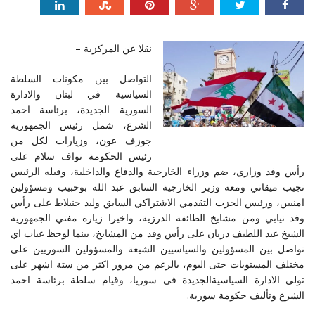
نقلا عن المركزية –
التواصل بين مكونات السلطة
السياسية في لبنان والادارة
السورية الجديدة، برئاسة احمد
الشرع، شمل رئيس الجمهورية
جوزف عون، وزيارات لكل من
رئيس الحكومة نواف سلام على
رأس وفد وزاري، ضم وزراء الخارجية والدفاع والداخلية، وقبله الرئيس
نجيب ميقاتي ومعه وزير الخارجية السابق عبد الله بوحبيب ومسؤولين
امنيين، ورئيس الحزب التقدمي الاشتراكي السابق وليد جنبلاط على رأس
وفد نيابي ومن مشايخ الطائفة الدرزية، واخيرا زيارة مفتي الجمهورية
الشيخ عبد اللطيف دريان على رأس وفد من المشايخ، بينما لوحظ غياب اي
تواصل بين المسؤولين والسياسيين الشيعة والمسؤولين السوريين على
مختلف المستويات حتى اليوم، بالرغم من مرور اكثر من ستة اشهر على
تولي الادارة السياسيةالجديدة في سوريا، وقيام سلطة برئاسة احمد
الشرع وتأليف حكومة سورية.