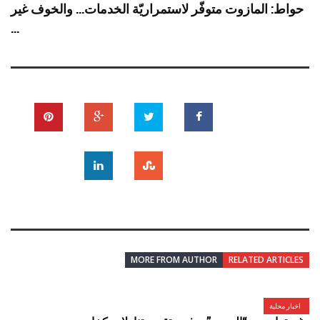
حواط: المازوت متوفّر لاستمراريّة الخدمات… والخوف غير
...
MORE FROM AUTHOR
RELATED ARTICLES
اخبار محلية