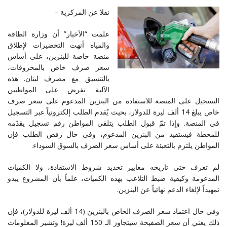
نقلا عن المركزية –
علمت “الأخبار” أن وزارة الطاقة
والمياه أنهت التحضيرات لإطلاق
منصة خاصة للبنزين، على أساس
سعر صرف خاص بالمحروقات،
بالتنسيق مع مصرف لبنان. هذه
الآلية تفرض على المواطنين
التسجيل على المنصة للاستفادة من البنزين المدعوم على سعر صرف
خاص يبلغ 14 ألف ليرة للدولار، بحيث يُقدم الطلب إلكترونياً عبر التسجيل
في المنصة. وإذا تمّ قبول الطلب يتلقى المواطن رقم تسجيل يقدّمه
للمحطة فيستفيد من البنزين المدعوم، وفي حال رفض الطلب فإن
المواطن يلتزم بالتعبئة على أساس سعر الصرف بالسوق السوداء.
لم تعرف حتى تاريخه معايير تحديد شروط الاستفادة، ولا الكميات
المدعومة وكيفية ضبط التلاعب بهذه الكميات، علماً بأن المشروع يبدو
تمهيداً لإلغاء الدعم نهائياً عن البنزين.
وفي حال اعتماد سعر الصرف الخاص بالبنزين (14 ألف ليرة للدولار)، فإن
ذلك يعني أن سعر الصفيحة سيتجاوز الـ 150 ألف ليرة! وتشير المعلومات