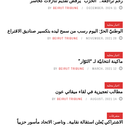
رغم تراجعه.. “الحزب” يرفض تقديم تنازلات كخاسر
BY
BEIRUT TRIBUNE
11 DECEMBER، 2024
اخبار محلية
الوطنيّ الحرّ: اليوم رسب من سمح ليده بتكسير صناديق الاقتراع
BY
BEIRUT TRIBUNE
28 NOVEMBER، 2021
اخبار محلية
ماكينة انتخابيّة لـ “الثوّار”
BY
BEIRUT TRIBUNE
12 MARCH، 2021
اخبار محلية
مطالب تعجيزية في لقاء ميقاتي عون
BY
BEIRUT TRIBUNE
14 AUGUST، 2021
متفرقات
الاشتراكي يُعلن استقالة نقابية.. وناصر: الاتحاد مأسور حزبياً