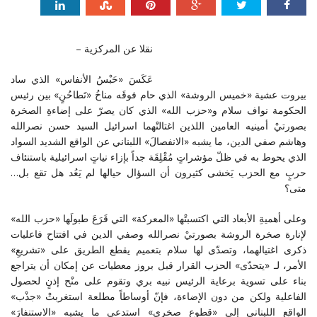
نقلا عن المركزية –
عَكَسَ «حَبْسُ الأنفاس» الذي ساد
بيروت عشية «خميس الروشة» الذي حام فوقَه مناخُ «تَطاحُنٍ» بين رئيس
الحكومة نواف سلام و«حزب الله» الذي كان يصرّ على إضاءةِ الصخرة
بصورتيْ أمينيه العامين اللذين اغتالتْهما اسرائيل السيد حسن نصرالله
وهاشم صفي الدين، ما يشبه «الانفصالَ» اللبناني عن الواقع الشديد السواد
الذي يحوط به في ظلّ مؤشراتٍ مُقْلِقَة جداً بإزاء نياتٍ اسرائيلية باستنئاف
حربٍ مع الحزب يَخشى كثيرون أن السؤال حيالها لم يَعُد هل تقع بل…
متى؟
وعلى أهميةِ الأبعاد التي اكتسبتْها «المعركة» التي قَرَعَ طبولَها «حزب الله»
لإنارة صخرة الروشة بصورتيْ نصرالله وصفي الدين في افتتاح فاعليات
ذكرى اغتيالهما، وتصدّى لها سلام بتعميم يقطع الطريق على «تشريعِ»
الأمر، لـ «يتحدّى» الحزب القرار قبل بروز معطيات عن إمكان أن يتراجع
بناء على تسوية برعاية الرئيس نبيه بري وتقوم على منْح إذنٍ لحصول
الفاعلية ولكن من دون الإضاءة، فإنّ أوساطاً مطلعة استغربتْ «جذْب»
الواقع اللبناني إلى «قطوعٍ صخري» استدعى ما يشبه «الاستنفارَ»