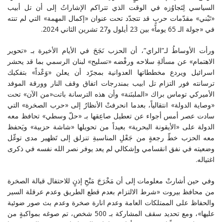
السياسي لِتَجاوُزه في الوقت الذي تتراكم الإشاراتُ إلى أن تل أبيب
«تَبْني» مقدّمات حربٍ قد تتجدّد تحت عنوان «إكمال المهمة» التي لم تنته
في «جولة الـ 65 يوماً» بين 23 أيلول و27 تشرين الثاني 2024.
ورأت الأوساطُ لـ”الراي”، أن الحزب نَجَحَ في الأيام الأخيرة بـ «تحوير
الاهتمام» عن مسألةِ سلاحه ورفْضه «تسليح» لبنان الرسمي بما قد يحشر
اسرائيل ويردع مخططاتها العدوانية بمجرّد أن يعلن «وَعْداً» بتفكيك
ترسانته فور التزام تل ابيب بمندرجات اتفاق وقف النار وورقة الموفد
الأميركي توماس براك «الملبنَنة» وأن هذه الترسانة باتت«من الآن» تحت
«وصاية الدولة» انتقالياً، بعدما انحرفتْ الأنظارُ إلى «حرب الصخرة» التي
سادت عصر أمس أجواء عن تعطيل صاعِقها بـ «حلّ وسطي» تحافظ معه
الدولة على «الأيقونة البحرية» بعيداً من تحويلها «شاشة حزبية» ويَحفظ
معه الحزب خطّ رجعةٍ من جَعْلِ المناسبةِ تنزلق إلى تَظهير مدى توغّل
وضعيته في نفق انقسامي وإشكالي لم يعد يوفر نصر الله نفسه في ذكرى
اغتياله.
وفي حين أشارتْ معلومات إلى أن مَخْرَجَ مَنْحِ إذنٍ للاحتفال قبالة الصخرة
من محافظ بيروت «شرط الالتزام بعدم قطع الطريق وعدم عرقلة السير
والحفاظ على الممتلكات العامة وعدم انارة صخرة وعدم بث صور ضوئية
عليها»، ومع تحديد سقف المشاركة بـ 500 شخص، تم صوغه بمواكبةٍ من