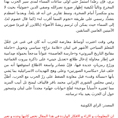
بري، فإن رصْداً استمرّ حتى أولى ساعات المساء لمدى سير الحزب بهذا
المخرج وتالياً لكيفية إظهار صورة نصرالله وصفي الدين «ضوئياً» بحيث لا
يبدو منكسراً أمام الصخرة، وسط تقارير عن أنه قد يلجأ، وبعدما اصطدم
بتشدُّد رسمي على طريقة «نجوم السما أقرب له» (كما قال خصوم له)،
إلى السماء حيث يمكن أن تَرسم ريشةُ الأضواء (باللايزر أو غيره) صورتي
الأمينين العامين السابقين.
وفي وقت اعتبرت أوساط معارضة للحزب أنه كان في غنى عن جَعْلَ
المَعلمَ السياحي الأشهر في لبنان «علامةَ نزاعٍ» سياسي وتحويل «حاملة
مفاتيح التاريخ البيروتي» و«حارسة العاصمة» عنواناً مدججاً بحمولة صِدامية
في إطار محاولة إدخال طلائع «تعديل جيني» على ذاكرة بيروت الجَماعية
وزرْع رمزياتٍ جديدة فيها، فإنّ مَصادر واسعة الاطلاع استوقفها أنه من
خلف غبار «مكاسرة الصورتين» وعلى وهج التهديدات الاسرائيلية بما يَشي
بأنها «مسألة وقت» قبل معاودة الضغط على زرّ الحرب مع الحزب، أطلّ
رئيس مجلس الشورى الإيراني محمد باقر قاليباف ليمنح تل أبيب المزيد
مما تَعتبره «أسباباً موجبة» لفتْح «بوابات جهنّم» مجدداً على لبنان وتتمحور
حول أن الحزبَ يعيد بناء ترسانته.
المصدر: الراي الكويتية
ان المعلومات و الاراء و الافكار الواردة في هذا المقال تخص كاتبها وحده و تعبر