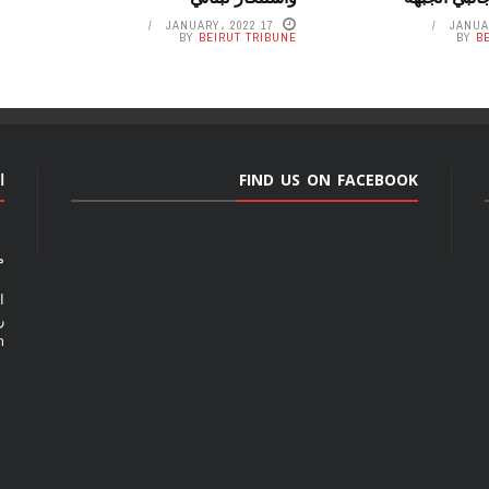
17 JANUARY، 2022
BY
BEIRUT TRIBUNE
BY
B
FIND US ON FACEBOOK
ا
م
ا
رق
m