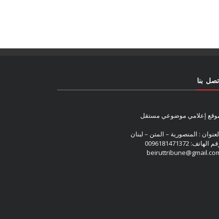
تصل بنا
وقع إعلامي موضوعي مستقل
لعنوان : المنصورية – المتن – لبنان
م الهاتف: 0096181471372
beiruttribune@gmail.co