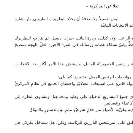
نقلا عن المركزية –
ليس تفصيلاً ولا صدفةً أن يحدّد البطريرك الماروني مار بشارة
نتخابات النيابيّة.
لراعي. ولا، كذلك، زيارة النائب جبران باسيل. لم يتراجع البطريرك
ٍّ بيانيّ تسلكه عظاته ورسائله في الفترة الأخيرة. لعلّ اللهجة ستصبح
رئيس الجمهوريّة المقبل، وسيتظهّر هذا الأمر أكثر بعد الانتخابات
 مواصفات للرئيس المقبل نختصرها كما يلي:
لة قادرةٍ على استيعاب التعدّديّةِ واحتضانِ الجميع في نظامٍ لامركزيٍّ
طوى جميعُ المشاريعِ الدخيلةِ على وطنِنا ومجتمعِنا، وتتساوى النظرة إلى
كأعداء وإقصائيين.
وهُويّتِه الأصيلةِ من خلالِ شرعيّةٍ ملتزِمةٍ بالدستورِ والميثاق.
 تنطبق على المرشحين البارزين للرئاسة. ولكن، هل ستدخل بكركي في