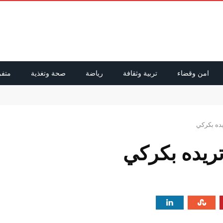
امن وقضاء
تربية وثقافة
رياضة
صحة وتغذية
متفر
يده بكركي
تريده بكركي