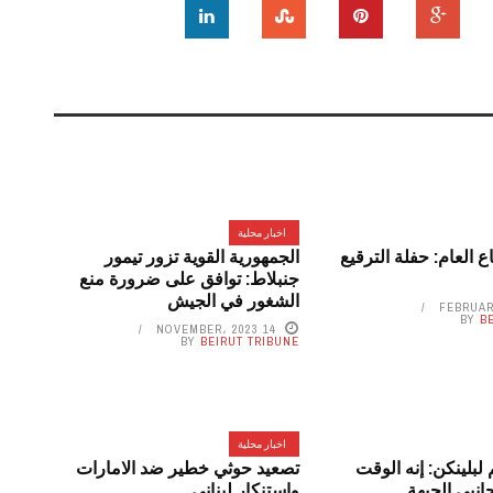
اخبار محلية
ع العام: حفلة الترقيع
الجمهورية القوية تزور تيمور
جنبلاط: توافق على ضرورة منع
الشغور في الجيش
BY
B
14 NOVEMBER، 2023
BY
BEIRUT TRIBUNE
اخبار محلية
م لبلينكن: إنه الوقت
تصعيد حوثي خطير ضد الامارات
انبي الجبهة
واستنكار لبناني