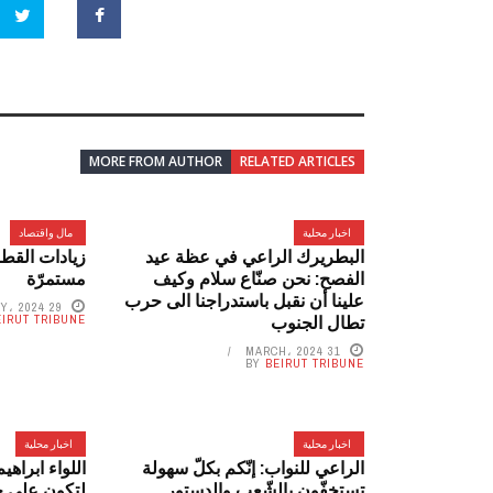
MORE FROM AUTHOR
RELATED ARTICLES
اخبار محلية
مال واقتصاد
البطريرك الراعي في عظة عيد
زيادات القطا
الفصح: نحن صنّاع سلام وكيف
مستمرّة
علينا أن نقبل باستدراجنا الى حرب
29 FEBRUARY، 2024
تطال الجنوب
EIRUT TRIBUNE
31 MARCH، 2024
BY
BEIRUT TRIBUNE
اخبار محلية
اخبار محلية
الراعي للنواب: إنّكم بكلّ سهولة
اللواء ابراهي
تستخفّون بالشّعب والدستور
لتكون على ج