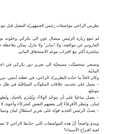
بطرس الراعي مواصفات رئيس الجمهوريّة المقبل قبل موعد الا
لم تنفع زيارة الرئيس ميشال عون الى بكركي وخلوته مع ا
الماروني عن مواقفه، ولا “ساير” ولا تنازل. يمكن ملاحظة خط
مباشرة أكثر مع اقتراب موعد الاستحقاق النيابي.
وتسعى شخصيّات مسيحيّة الى تعزيز دور بكركي في اختيار 
النيابيّة.
وكان لافتاً ما حدّده البطريرك الراعي، في عظته أمس، من
– يعمل على تحديثِ علاقاتِ المكونّاتِ الميثاقيّةِ في ظل دو
موسّع.
– يعمل ساعيًا على أن يتوحّد الولاءُ، ويُلتزَم بالحيادِ، وتُ
لبنان، ويَنظر الأفرقاءُ إلى بعضِهم البعضِ كشركاء وأخوة، لا 
– يصبّ الرئيس الجديد قواه على تعزيزِ استقلالِ لبنان وسيادتِه 
ويبدو واضحاً أنّ هذه المواصفات التي حدّدها الراعي لا
لعبة اقتراح الأسماء؟