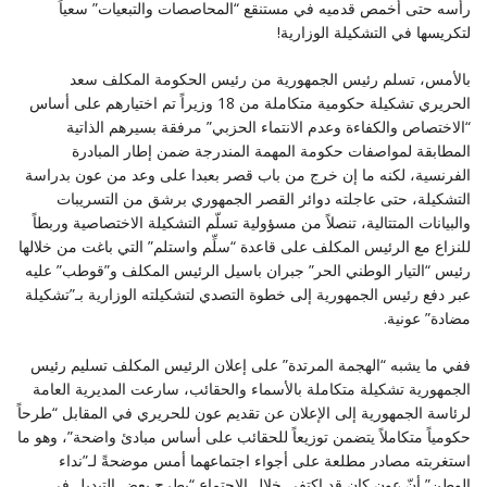
رأسه حتى أخمص قدميه في مستنقع “المحاصصات والتبعيات” سعياً
لتكريسها في التشكيلة الوزارية!
بالأمس، تسلم رئيس الجمهورية من رئيس الحكومة المكلف سعد
الحريري تشكيلة حكومية متكاملة من 18 وزيراً تم اختيارهم على أساس
“الاختصاص والكفاءة وعدم الانتماء الحزبي” مرفقة بسيرهم الذاتية
المطابقة لمواصفات حكومة المهمة المندرجة ضمن إطار المبادرة
الفرنسية، لكنه ما إن خرج من باب قصر بعبدا على وعد من عون بدراسة
التشكيلة، حتى عاجلته دوائر القصر الجمهوري برشق من التسريبات
والبيانات المتتالية، تنصلاً من مسؤولية تسلّم التشكيلة الاختصاصية وربطاً
للنزاع مع الرئيس المكلف على قاعدة “سلِّم واستلم” التي باغت من خلالها
رئيس “التيار الوطني الحر” جبران باسيل الرئيس المكلف و”قوطب” عليه
عبر دفع رئيس الجمهورية إلى خطوة التصدي لتشكيلته الوزارية بـ”تشكيلة
مضادة” عونية.
ففي ما يشبه “الهجمة المرتدة” على إعلان الرئيس المكلف تسليم رئيس
الجمهورية تشكيلة متكاملة بالأسماء والحقائب، سارعت المديرية العامة
لرئاسة الجمهورية إلى الإعلان عن تقديم عون للحريري في المقابل “طرحاً
حكومياً متكاملاً يتضمن توزيعاً للحقائب على أساس مبادئ واضحة”، وهو ما
استغربته مصادر مطلعة على أجواء اجتماعهما أمس موضحةً لـ”نداء
الوطن” أنّ عون كان قد اكتفى خلال الاجتماع “بطرح بعض التبديل في