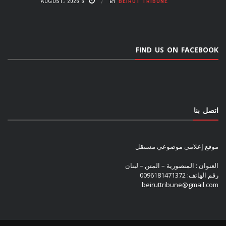
6 AUGUST، 2026
BY
BEIRUT TRIBUNE
FIND US ON FACEBOOK
اتصل بنا
موقع إعلامي موضوعي مستقل
العنوان : المنصورية – المتن – لبنان
رقم الهاتف: 0096181471372
beiruttribune@gmail.com