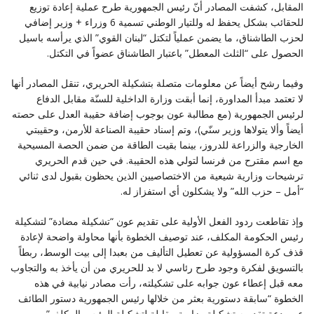
المقابل، كشفت المصادر أنّ رئيس الجمهورية طرح عملية إعادة توزيع
للحقائب بشكل يحفظ له وللتيار الوطني تسمية 6 وزراء + وزير إضافي
لحزب الطاشناق، ما يضمن عملياً لتكتل “لبنان القوي” الذي يرأسه باسيل
الحصول على “الثلث المعطل” باعتبار الطاشناق عضواً في التكتل.
وفيما رشح أيضاً عن معلومات متصلة بتشكيلة الحريري، تنقل المصادر أنها
لا تعتمد مبدأ المداورة، إنما أبقت وزارة الداخلية للسنّة مقابل الدفاع
لرئيس الجمهورية (مع مطالبة عون بوجوب إضافة حقيبة العدل على حصته
أيضاً وألا يتولاها وزير سنّي)، وتم إسناد حقيبة الصناعة للأرمن، وحقيبتي
الخارجية والزراعة للدروز، بينما بقيت الطاقة من ضمن الحصة المسيحية
مع اسم مقترح من فرنسا لتولي هذه الحقيبة. في حين قدم الحريري
ترشيحات وزارية شيعية من الاختصاصيين الذين يحظون بقبول لدى ثنائي
“أمل – حزب الله” ولا يشكلون أي استفزاز له.
وإذ تقاطعت ردود الفعل الأولية على تقديم عون “تشكيلة مضادة” لتشكيلة
رئيس الحكومة المكلف، عند توصيف الخطوة بأنها محاولة واضحة لإعادة
قذف كرة المسؤولية عن تعطيل التأليف من بعبدا إلى بيت الوسط، ربطاً
بالتسويق لفكرة وجود طرح رئاسي لا بد للحريري من أن يأخذ به والتجاوب
معه قبل إعطاء عون جوابه على تشكيلته، رأت مصادر نيابية في هذه
الخطوة “سابقة دستورية بعثر من خلالها رئيس الجمهورية دستور الطائف
عبر بدعة تقديمه تشكيلة وزارية مقابلة لتشكيلة الرئيس المكلف”،