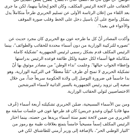
الحقائب على لائحة الرئيس المكلف، وكان الجو إيجابياً بينهما، لكن ما جرى
بعد اللقاء من إعلان الرئاسة الأولى عن تسليم الحريري طرحاً متكاملاً يدل
بشكل واضح على أنّ باسيل دخل على الخط وقلب صورة الموقف
والأجواء في بعبدا”.
وأكدت المصادر أنّ كل ما طرحه عون مع الحريري كان مجرد حديث عن
“تصوره للتركيبة الوزارية من دون أسماء محددة للحقائب والطوائف”، بينما
الرئيس المكلف قدم بشكل رسمي لرئيس الجمهورية “تشكيلة كاملة
متكاملة فيها أسماء لكل حقيبة ولكل طائفة فوعده الرئيس بدراستها
وإعطاء الجواب حيالها”. وعلمت “نداء الوطن” من مصادر موثوق بها أنّ
تشكيلة الحريري لا تمنح أي طرف “ثلثاً معطلاً” في التركبية الوزارية، وهو
بدا حاسماً في ضرورة التوصل إلى ولادة الحكومة سريعاً جداً، من خلال
سعيه إلى تزويد رئيس الجمهورية بالسير الذاتية لأسماء المرشحين
الاختصاصيين لتولي الحقائب الوزارية.
ومن بين الأسماء المسيحية، ضمّن الحريري تشكيلته أربعة أسماء (عُرف
منها فاديا كيوان وعبدو جريس) كان قد طرحها عون في جلسات سابقة مع
الحريري من ضمن لائحة تضم ستة أسماء يريدها من حصته، بينما اختار
الرئيس المكلف إسماً مسيحياً خامساً يتمتع بعلاقات طيبة مع رموز من
“التيار الوطني الحر”، بالإضافة إلى وزير أرمني للطاشناق. لكن في