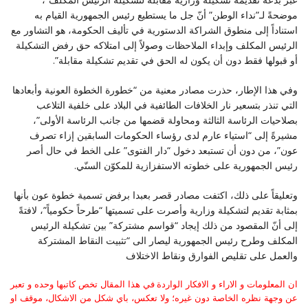
موضحةً لـ”نداء الوطن” أنّ جل ما يستطيع رئيس الجمهورية القيام به
استناداً إلى منطوق الشراكة الدستورية في تأليف الحكومة، هو التشاور مع
الرئيس المكلف وإبداء الملاحظات وصولاً إلى امتلاكه حق رفض التشكيلة
أو قبولها فقط دون أن يكون له الحق في تقديم تشكيلة مقابلة”.
وفي هذا الإطار، حذرت مصادر معنية من “خطورة الخطوة العونية وأبعادها
التي تنذر بتسعير نار الخلافات الطائفية في البلاد على خلفية التلاعب
بصلاحيات الرئاسة الثالثة ومحاولة قضمها من جانب الرئاسة الأولى”،
مشيرةً إلى “استياء عارم لدى رؤساء الحكومات السابقين إزاء تصرف
عون”، من دون أن تستبعد دخول “دار الفتوى” على الخط في حال أصر
رئيس الجمهورية على خطوته الاستفزازية للمكوّن السنّي.
وتعليقاً على ذلك، اكتفت مصادر قصر بعبدا برفض تسمية خطوة عون بأنها
بمثابة تقديم لتشكيلة وزارية وأصرت على تسميتها “طرحاً حكومياً”، لافتةً
إلى أنّ المقصود من ذلك إيجاد “قواسم مشتركة” بين تشكيلة الرئيس
المكلف وطرح رئيس الجمهورية ليصار الى “تثبيت النقاط المشتركة
والعمل على تقليص الفوارق ونقاط الاختلاف
ان المعلومات و الاراء و الافكار الواردة في هذا المقال تخص كاتبها وحده و تعبر
عن وجهة نظره الخاصة دون غيره؛ ولا تعكس، باي شكل من الاشكال، موقف او