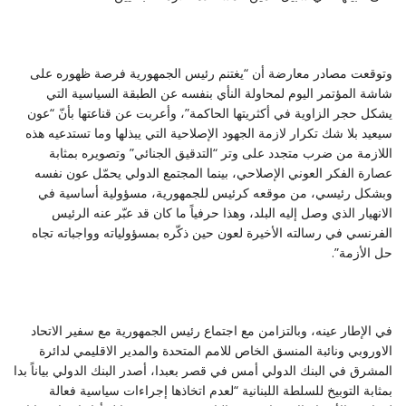
وتوقعت مصادر معارضة أن “يغتنم رئيس الجمهورية فرصة ظهوره على
شاشة المؤتمر ‏اليوم لمحاولة النأي بنفسه عن الطبقة السياسية التي
يشكل حجر الزاوية في أكثريتها الحاكمة”، ‏وأعربت عن قناعتها بأنّ “عون
سيعيد بلا شك تكرار لازمة الجهود الإصلاحية التي يبذلها وما ‏تستدعيه هذه
اللازمة من ضرب متجدد على وتر “التدقيق الجنائي” وتصويره بمثابة
عصارة ‏الفكر العوني الإصلاحي، بينما المجتمع الدولي يحمّل عون نفسه
وبشكل رئيسي، من موقعه ‏كرئيس للجمهورية، مسؤولية أساسية في
الانهيار الذي وصل إليه البلد، وهذا حرفياً ما كان قد ‏عبّر عنه الرئيس
الفرنسي في رسالته الأخيرة لعون حين ذكّره بمسؤولياته وواجباته تجاه
حل ‏الأزمة‎”.
في الإطار عينه، وبالتزامن مع اجتماع رئيس الجمهورية مع سفير الاتحاد
الاوروبي ونائبة ‏المنسق الخاص للامم المتحدة والمدير الاقليمي لدائرة
المشرق في البنك الدولي أمس في قصر ‏بعبدا، أصدر البنك الدولي بياناً بدا
بمثابة التوبيخ للسلطة اللبنانية “لعدم اتخاذها إجراءات ‏سياسية فعالة