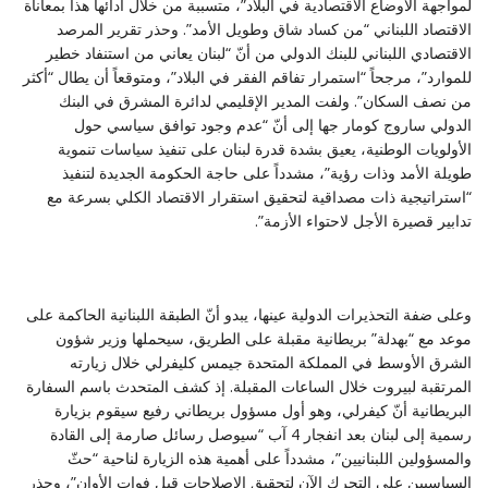
لمواجهة الأوضاع الاقتصادية في البلاد”، متسببة من خلال أدائها هذا بمعاناة
‏الاقتصاد اللبناني “من كساد شاق وطويل الأمد”. وحذر تقرير المرصد
الاقتصادي اللبناني ‏للبنك الدولي من أنّ “لبنان يعاني من استنفاد خطير
للموارد”، مرجحاً “استمرار تفاقم الفقر في ‏البلاد”، ومتوقعاً أن يطال “أكثر
من نصف السكان”. ولفت المدير الإقليمي لدائرة المشرق في ‏البنك
الدولي ساروج كومار جها إلى أنّ “عدم وجود توافق سياسي حول
الأولويات الوطنية، ‏يعيق بشدة قدرة لبنان على تنفيذ سياسات تنموية
طويلة الأمد وذات رؤية”، مشدداً على حاجة ‏الحكومة الجديدة لتنفيذ
“استراتيجية ذات مصداقية لتحقيق استقرار الاقتصاد الكلي بسرعة مع
‏تدابير قصيرة الأجل لاحتواء الأزمة‎”.
وعلى ضفة التحذيرات الدولية عينها، يبدو أنّ الطبقة اللبنانية الحاكمة على
موعد مع “بهدلة” ‏بريطانية مقبلة على الطريق، سيحملها وزير شؤون
الشرق الأوسط في المملكة المتحدة جيمس ‏كليفرلي خلال زيارته
المرتقبة لبيروت خلال الساعات المقبلة. إذ كشف المتحدث باسم السفارة
‏البريطانية أنّ كيفرلي، وهو أول مسؤول بريطاني رفيع سيقوم بزيارة
رسمية إلى لبنان بعد ‏انفجار 4 آب “سيوصل رسائل صارمة إلى القادة
والمسؤولين اللبنانيين”، مشدداً على أهمية ‏هذه الزيارة لناحية “حثّ
السياسيين على التحرك الآن لتحقيق الإصلاحات قبل فوات الأوان”، ‏وحذر