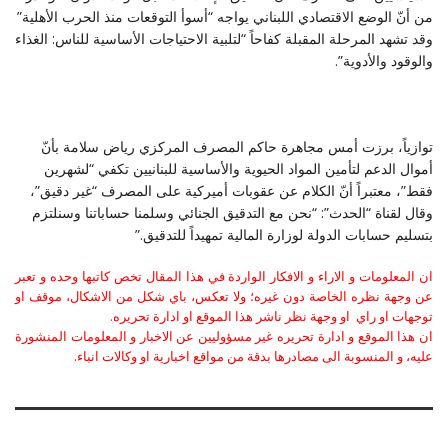
من أنّ الوضع الاقتصادي اللبناني يواجه “أسوأ التوقعات منذ الحرب الأهلية”
وقد تشهد ‏المرحلة المقبلة كفاحاً “لتلبية الاحتياجات الأساسية للناس: الغذاء
والوقود والأدوية‎”.
توازياً، برزت أمس مجاهرة حاكم المصرف المركزي رياض سلامة بأنّ
أموال الدعم لتأمين ‏المواد الحيوية والأساسية للبنانيين تكفي “لشهرين
فقط”، معتبراً أنّ الكلام عن عقوبات ‏أميركية على المصرف “غير دقيق”،
وقال لقناة “الحدث”: “نحن مع التدقيق الجنائي وسلمنا ‏حساباتنا وسنلتزم
بتسليم حسابات الدولة لوزارة المالية تمهيداً للتدقيق‎”.‎
ان المعلومات و الاراء و الافكار الواردة في هذا المقال تخص كاتبها وحده و تعبر
عن وجهة نظره الخاصة دون غيره؛ ولا تعكس، باي شكل من الاشكال، موقف او
توجهات او راي او وجهة نظر ناشر هذا الموقع او ادارة تحريره.
ان هذا الموقع و ادارة تحريره غير مسؤوليين عن الاخبار و المعلومات المنشورة
عليه، و المنسوبة الى مصادرها بدقة من مواقع اخبارية او وكالات انباء.