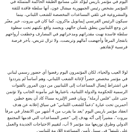
اليوم في مؤتمر باريس ليؤكد على مسامع الطبقة الحاكمة المتمثلة في
المؤتمر ‏بشخص رئيس الجمهورية ميشال عون، أنها سلطة فاقدة للثقة
والمشروعية في تلقي ‏المساعدات المخصصة للشعب اللبناني، بينما
سيكون الرئيس الفرنسي إيمانويل ماكرون، كما ‏كان في بيروت، خير معبّر
عن وجع اللبنانيين ينطق بلسان حالهم، ويجسد واقع نكبتهم تحت ‏سطوة
سلطة فاسدة نهبت مقدراتهم ومدخراتهم في المصارف وخطفت أرواحهم
بانفجار المرفأ ‏وأجهضت آمالهم وتربصت، ولا تزال تتربص، بآخر فرصة
فرنسية لإنقاذهم‎.
لولا العيب والحياء، لكان المؤتمرون اليوم رفضوا أي حضور رسمي لبناني
في مؤتمر ‏مخصص حصراً لإغاثة الشعب اللبناني، وهم أساساً لم يترددوا
في اشتراط إيصال المساعدات ‏إلى اللبنانيين من دون المرور بالقنوات
الرسمية للحكومة والدولة اللبنانية، باعتبارها غير ‏مأمونة الجانب ولا تؤتمن
حتى على “فلس أرملة”. وبيان قصر الإليزيه مساءً كاد أن يضع ‏خطين
أحمرين تحت عبارة “دعماً للشعب اللبناني” في سياق إعلانه عن هدف
انعقاد مؤتمر ‏باريس اليوم “بعد ما يقرب من 4 أشهر من الانفجار في مرفأ
بيروت”، مشيراً إلى أنّه يهدف ‏إلى “حصر المساعدات التي قدمها المجتمع
الدولي وطرق توزيعها منذ مؤتمر 9 آب، لتقييم ‏الاحتياجات الجديدة والعمل
على تلبيتها” في سبيل تأمين المساعدة اللازمة للبنانيين‎.