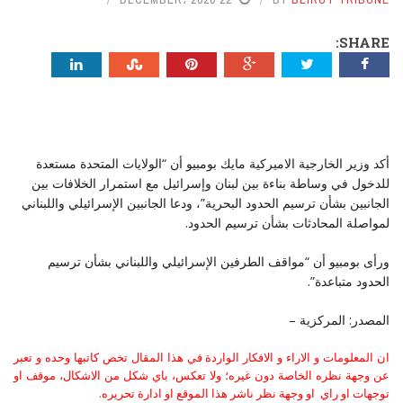
SHARE:
أكد وزير الخارجية الاميركية مايك بومبيو أن “الولايات المتحدة مستعدة
للدخول في وساطة بناءة بين لبنان وإسرائيل مع استمرار الخلافات بين
الجانبين بشأن ترسيم الحدود البحرية”، ودعا الجانبين الإسرائيلي واللبناني
لمواصلة المحادثات بشأن ترسيم الحدود.
ورأى بومبيو أن “مواقف الطرفين الإسرائيلي واللبناني بشأن ترسيم
الحدود متباعدة”.
المصدر: المركزية –
ان المعلومات و الاراء و الافكار الواردة في هذا المقال تخص كاتبها وحده و تعبر
عن وجهة نظره الخاصة دون غيره؛ ولا تعكس، باي شكل من الاشكال، موقف او
توجهات او راي او وجهة نظر ناشر هذا الموقع او ادارة تحريره.