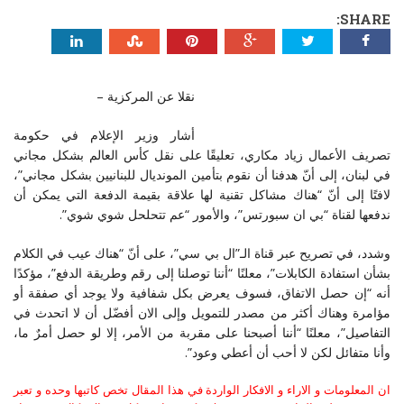
SHARE:
نقلا عن المركزية –
أشار وزير الإعلام في حكومة
تصريف الأعمال زياد مكاري، تعليقًا على نقل كأس العالم بشكل مجاني
في لبنان، إلى أنّ هدفنا أن نقوم بتأمين المونديال للبنانيين بشكل مجاني”،
لافتًا إلى أنّ “هناك مشاكل تقنية لها علاقة بقيمة الدفعة التي يمكن أن
ندفعها لقناة “بي ان سبورتس”، والأمور “عم تتحلحل شوي شوي”.
وشدد، في تصريح عبر قناة الـ”ال بي سي”، على أنّ “هناك عيب في الكلام
بشأن استفادة الكابلات”، معلنًا “أننا توصلنا إلى رقم وطريقة الدفع”، مؤكدًا
أنه “إن حصل الاتفاق، فسوف يعرض بكل شفافية ولا يوجد أي صفقة أو
مؤامرة وهناك أكثر من مصدر للتمويل وإلى الان أفضّل أن لا اتحدث في
التفاصيل”، معلنًا “أننا أصبحنا على مقربة من الأمر، إلا لو حصل أمرٌ ما،
وأنا متفائل لكن لا أحب أن أعطي وعود”.
ان المعلومات و الاراء و الافكار الواردة في هذا المقال تخص كاتبها وحده و تعبر