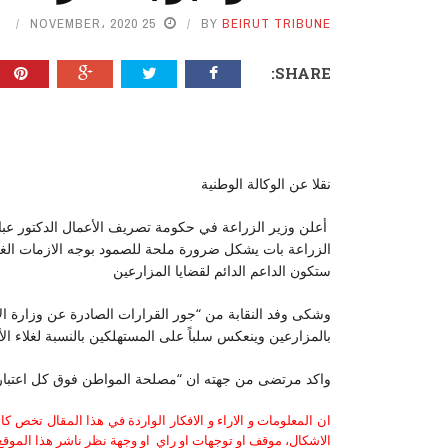
25 NOVEMBER، 2020
BY
BEIRUT TRIBUNE
SHARE:
نقلا عن الوكالة الوطنية
أعلن وزير الزراعة في حكومة تصريف الأعمال الدكتور عبا
الزراعة بات يشكل ضرورة ملحة للصمود بوجه الازمات الغذائ
ستكون الداعم الدائم لقضايا المزارعين
وشكى وفد النقابة من “جور القرارات الصادرة عن وزارة الإ
بالمزارعين وينعكس سلباً على المستهلكين بالنسبة لغلاء ال
واكد مرتضى من جهته ان “مصلحة المواطن فوق كل اعتبار، خ
ان المعلومات و الاراء و الافكار الواردة في هذا المقال تخص 
الاشكال، موقف او توجهات او راي او وجهة نظر ناشر هذا الموقع 