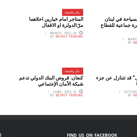
مال واقتصاد
لسياحة في لبنان
المتاجر امام خيارين احلاهما
رة جماعية للقطاع
مرّ:الدولرة او الاقفال
16 MARCH، 2021
BY
BEIRUT TRIBUNE
BY
B
مال واقتصاد
ل” قد تتنازل عن جزء
كنعان: قروض البنك الدولي تدعم
شبكة الأمان الإجتماعي
15 JUNE، 2021
BY
BEIRUT TRIBUNE
BY
B
FIND US ON FACEBOOK
ا