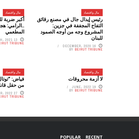
مال واقتصاد
مال واقتصاد
رئيس إيدال جال في مصنع رقائق
أكبر ضربة ل
التفاح المجففة في جزين:
..الرامي: هج
المشروع وجه من أوجه الصمود
المطعمي
للبنان
13 MARCH، 2021
EIRUT TRIBUNE
16 DECEMBER، 2020
BY
BEIRUT TRIBUNE
مال واقتصاد
مال واقتصاد
لا أزمة محروقات
فياض: “توتا
من حقل قانا
19 JUNE، 2022
BY
BEIRUT TRIBUNE
27 OCTOBER، 2022
EIRUT TRIBUNE
POPULAR
RECENT