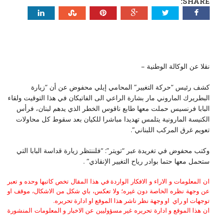
SHARE:
نقلا عن الوكالة الوطنية –
كشف رئيس “حركة التغيير” المحامي إيلي محفوض عن أن “زيارة
البطريرك الماروني مار بشارة الراعي الى الفاتيكان في هذا التوقيت ولقاء
البابا فرنسيس حملت معها طابع ناقوس الخطر الذي يدهم لبنان، فرأس
الكنيسة المارونية يتلمس تهديدا مباشرا للكيان بعد سقوط كل محاولات
تعويم غرق المركب اللبناني”.
وكتب محفوض في تغريدة عبر “تويتر”: “فلننتظر زيارة قداسة البابا التي
ستحمل معها حتما بوادر رياح التغيير الإنقاذي” .
ان المعلومات و الاراء و الافكار الواردة في هذا المقال تخص كاتبها وحده و تعبر
عن وجهة نظره الخاصة دون غيره؛ ولا تعكس، باي شكل من الاشكال، موقف او
توجهات او راي او وجهة نظر ناشر هذا الموقع او ادارة تحريره.
ان هذا الموقع و ادارة تحريره غير مسؤوليين عن الاخبار و المعلومات المنشورة