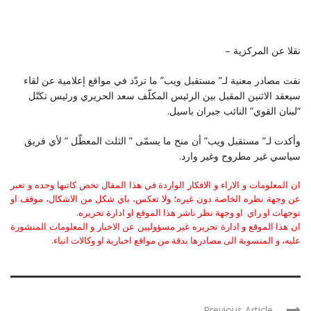
نقلا عن المركزية –
نفت مصادر معنية لـ” مستقبل ويب” ما تردّد في مواقع إعلامية عن لقاء
سيعقد الاثنين المقبل بين الرئيس المكلّف سعد الحريري ورئيس تكتّل
“لبنان القوي” النائب جبران باسيل.
وأكدت لـ” مستقبل ويب” أن منح ما يسمّى ” الثلث المعطّل ” لأي فريق
سياسي غير مطروح وغير وارد.
ان المعلومات و الاراء و الافكار الواردة في هذا المقال تخص كاتبها وحده و تعبر
عن وجهة نظره الخاصة دون غيره؛ ولا تعكس، باي شكل من الاشكال، موقف او
توجهات او راي او وجهة نظر ناشر هذا الموقع او ادارة تحريره.
ان هذا الموقع و ادارة تحريره غير مسؤوليين عن الاخبار و المعلومات المنشورة
عليه، و المنسوبة الى مصادرها بدقة من مواقع اخبارية او وكالات انباء.
Previous Article