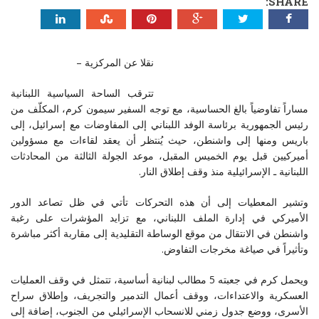
SHARE:
نقلا عن المركزية –
تترقب الساحة السياسية اللبنانية
مساراً تفاوضياً بالغ الحساسية، مع توجه السفير سيمون كرم، المكلّف من
رئيس الجمهورية برئاسة الوفد اللبناني إلى المفاوضات مع إسرائيل، إلى
باريس ومنها إلى واشنطن، حيث يُنتظر أن يعقد لقاءات مع مسؤولين
أميركيين قبل يوم الخميس المقبل، موعد الجولة الثالثة من المحادثات
اللبنانية ـ الإسرائيلية منذ وقف إطلاق النار.
وتشير المعطيات إلى أن هذه التحركات تأتي في ظل تصاعد الدور
الأميركي في إدارة الملف اللبناني، مع تزايد المؤشرات على رغبة
واشنطن في الانتقال من موقع الوساطة التقليدية إلى مقاربة أكثر مباشرة
وتأثيراً في صياغة مخرجات التفاوض.
ويحمل كرم في جعبته 5 مطالب لبنانية أساسية، تتمثل في وقف العمليات
العسكرية والاعتداءات، ووقف أعمال التدمير والتجريف، وإطلاق سراح
الأسرى، ووضع جدول زمني للانسحاب الإسرائيلي من الجنوب، إضافة إلى