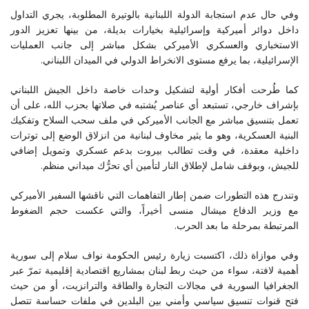
وفي حال عدم استجابة الدولة اللبنانية بالوتيرة المطلوبة، يجري التداول
داخل دوائر أميركية وإسرائيلية بخيارات بديلة، من بينها تعزيز الدور
الاستخباري والعسكري الأميركي بشكل مباشر إلى جانب العمليات
الإسرائيلية، بما يرفع مستوى الانخراط الدولي في الميدان اللبناني.
كما طُرحت أفكار أولية لتشكيل وحدات خاصة داخل الجيش اللبناني
بإشراف خارجي، تستبعد أي عناصر يُشتبه في صلاتها بحزب الله، على أن
تعمل بتنسيق مباشر مع الجانب الأميركي في ملف سحب السلاح وتفكيك
البنية العسكرية، وهو ما يثير مخاوف لبنانية من انزلاق الوضع إلى توترات
داخلية معقدة، في وقت تطالب بيروت بدعم عسكري وتمويل إضافي
للجيش، وبوقف شامل لإطلاق النار لتأمين أي تحرُّك ميداني منظم.
وتندرج هذه التطورات ضمن إطار التفاهمات التي ناقشها السفير الأميركي
مع وزير الدفاع ميشال منسى أخيراً، والتي عكست حجم الضغوط
المرتبطة بمرحلة ما بعد الحرب.
وفي موازاة ذلك، اكتسبت زيارة رئيس الحكومة نواف سلام إلى سورية
أهمية لافتة، سواء من حيث ربط لبنان بمشاريع اقتصادية إقليمية تمرّ عبر
الجغرافيا السورية في مجالات التجارة والطاقة والترانزيت، أو من حيث
فتح قنوات تنسيق سياسي وأمني بين البلدين في ملفات حساسة تتصل