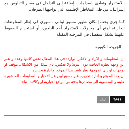
بالاستقرار وتفادي الصدامات، إضافة إلى التداخل في مسار التفاوض مع
إسرائيل، في ظل المخاطر الإقليمية التي يواجهها الطرفان.
كما جرى بحث إمكان تطوير تنسيق لبناني ـ سوري في إطار المفاوضات
الجارية، لمنع أي محاولات لاستفراد أحد البلدين، أو استخدام الضغوط
عليهما بشكل منفصل في المرحلة المقبلة.
– الجريدة الكويتية –
ان المعلومات و الاراء و الافكار الواردة في هذا المقال تخص كاتبها وحده و تعبر
عن وجهة نظره الخاصة دون غيره؛ ولا تعكس، باي شكل من الاشكال، موقف او
توجهات او راي او وجهة نظر ناشر هذا الموقع او ادارة تحريره.
ان هذا الموقع و ادارة تحريره غير مسؤوليين عن الاخبار و المعلومات المنشورة
عليه، و المنسوبة الى مصادرها بدقة من مواقع اخبارية او وكالات انباء.
TAGS
لبنان