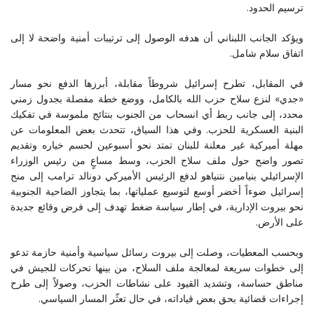
ترسيم الحدود.
ويؤكد الجانب اللبناني أن هدفه الوصول إلى ترتيبات أمنية واضحة لا إلى
اتفاق سلام شامل.
في المقابل، تطرح إسرائيل شروطاً مقابلة، أبرزها الدفع نحو مسار
«جدي» لنزع سلاح حزب الله بالكامل، ووضع خطة مفصلة بجدول زمني
محدد، إلى جانب ربط أي انسحاب من الجنوب بنتائج ملموسة في تفكيك
البنية العسكرية للحزب. وفي هذا السياق، تتحدث بعض المعلومات عن
مهلة أميركية غير معلنة للبنان تمتد نحو أسبوعين لحسم خياره وتقديم
تصور واضح حول ملف سلاح الحزب، وسط مساعٍ من رئيس الوزراء
الإسرائيلي بنيامين نتنياهو لدفع الرئيس الأميركي دونالد ترامب إلى منح
إسرائيل ضوءاً أخضر أوسع لتوسيع عملياتها، بما يتجاوز الضاحية الجنوبية
نحو بيروت الإدارية، في إطار سياسة ضغط تهدف إلى فرض وقائع جديدة
على الأرض.
وبحسب المعطيات، وصلت إلى بيروت رسائل سياسية وأمنية حازمة تدعو
إلى خطوات سريعة لمعالجة ملف السلاح، من بينها تحركات للجيش في
مناطق حساسة، وتشديد القيود على نشاطات الحزب، وصولاً إلى طرح
إجراءات قضائية بحق بعض قياداته، في حال تعثّر المسار السياسي.