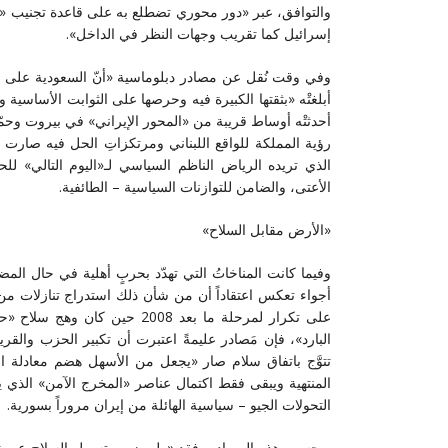
والتوافق، عبر «دور محوري تضطلع به على قاعدة تجنيب «بلا
إسرائيل كما تقريب وجهات النظر في الداخل».
وفي وقت نُقل عن مصادر دبلوماسية «أنّ السعودية على 
أبلغتْه «بثقتها الكبيرة فيه وحرصها على الثوابت الأساسية 
أحدثتْه أوساط قريبة من «المحور الإيراني» في بيروت وحمّ
رؤية المملكة للواقع اللبناني ومرتكزاتِ الحل فيه صارت «
الذي تريده الرياض الناظم السياسي لـ«اليوم التالي» لل
الأعتى، والضامن للتوازنات السياسية – الطائفية.
«الأرض مقابل السلاح»
وفيما كانت المناخاتُ التي تهدّد بحربٍ أهلية في حال الم
أجواء تعكس اعتقاداً أن من شأن ذلك استدراج تنازلات من د
على تكرار لمرحلة ما بعد 2008 ح
البارد»، فإن مَصادر عليمةً اعتبرت أن تكبير الحزب والقر
تتوَّج باتفاق سلام صار «يجعل من الأسهل هضم معادلة ال
المنتهية ويبقى فقط اكتمال عناصر «المخرج الآمن» الذي يو
التحولات الجيو – سياسية الهائلة من إيران مروراً بسورية.
وبحسب هذه المصادر، فقد «ولى زمن تسييل السلاح عبر 