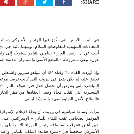
SHARE:
في البيت الأبيض التي ظَهَرَ فيها الرئيس الأميركي دونالد
المحادثات التمهيدية لمفاوضاتِ السلام، وبينهما نائبه جي د
أبيب عن أن رئيس الوزراء بنيامين نتنياهو سيتوجّه إلى 
عون» تبقى مشروطة «بالوضع الأمني واستمرار الهدنة» التي جرى تمديد
وإذ أوردت القناة 15 وقناة i24 أن 
تعليق عليه لم يكن صَدَرَ في بيروت التي كانت ترصد مو
ال
التيسيرية التي نُقلت فجأة وقبيل انعقادها من مقر الخا
«السلاحِ الأثقل الدبلوماسي» بالملفّ اللبناني.
ورأت أوساط سياسية في بيروت أن وَضْعَ الإعلام الإسرائيل
المؤتمر الصحافي عقب اللقاء اللبناني – الإسرائيلي على 
حين أعلن «نترقّب استضافة رئيس الوزراء الإسرائيلي وال
الأميركي شخصياً في «قمرة قيادة» الملف اللبناني واعتبار