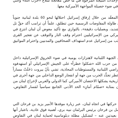
لإحداث النتيجة المرجوة في ما خص معالجة سلاح «حزب الله» والتي
في ضوء حصيلة المواجهة الأميركية معها.
ويَحضر «الضغطُ بالنار» في خلفية المَشهدِ الدبلوماسي المعقّد من خلال إرفاق إسرائيل احتلالها لنحو 60 بلدة لبنانية جنوباً
ى بأوراق قوتها على طاولة المفاوضات الرسمية حين تنطلق، علماً أن ترامب أكد حقَّ تل
د، وبعمليات دقيقة»، بالتوازي مع تأكيد معوض أن لبنان انتزع في
ميركي من الإسرائيليين احترام وقف النار والتوقف عن تفجير القرى
من إسرائيل عدم استهداف الصحافيين والمدنيين واحترام المواثيق
لجبهة اللبنانية لاهتزازات يومية في ضوء الخروق الإسرائيلية داخل
 من حزب الله «شكلوا خطراً» على الجيش الإسرائيلي أو استهدفوه
 اللبنانية والمستوطنات المحاذية، تشي بأنّ بيروت دَخَلَتْ مساراً
ر تجدُّد الحرب من جهة أو انفجار الوضع الداخلي من جهة أخرى في
ريخية يشكلها الاحتضان الأميركي كما الدولي والعربي لإخراج لبنان من
بمثابة «صمّام أمانِ» الحد الأدنى الجامع سياسياً لمَسار التفاوض،
حركتها في اتجاه لبنان، عبر زيارة موفدها الأمير يزيد بن فرحان التي
أمير فيصل بن فرحان برئيس البرلمان نبيه بري، أهمية فوق عادية، باعتبار أنها
بعيدتين عنه – لتشكيل مظلة دبلوماسية لحماية لبنان في التفاوض