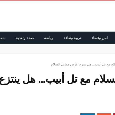
امن وقضاء
تربية وثقافة
رياضة
صحة وتغذية
متفر
راق ولبنان
لام مع تل أبيب… هل ينتزع الأرض مقابل السلاح
لسلام مع تل أبيب… هل ينتزع