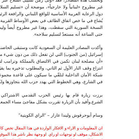
غير مطروح «لبنانياً ولا خارجياً»، موضحة أن «تسليم السلاح
دول الرعاية العربية الأساسية للواقع اللبناني والرافعة الرئي
يُشاع في ما خص اتفاق الطائف في بعض الأوساط القربية م
النسخة السورية التي سقطت، وهذا غير مطروح أيضاً وليس 
حتى الساعة أنه مستعدّ لتسليم سلاحه».
وأكدت المصادر العليمة أن السعودية كانت وستبقى الحاضنة 
إسرائيل (من الجنوب) التي لن تفعل ذلك من دون شيء م
«أن مصلحة لبنان تكمن في الالتصاق بالمملكة وترامب لتحق
انتزاع وقف النار الأول ثم الثاني، والمطلوب تذخيره بما ي
شبكة الأمان الداخلية لتلقّي ما سيكون على قاعدة مجم
في الشارع، وهي الخطوط التي يهدد حزب الله بتجاوزها ولكنه
برزت زيارة قام بها رئيس الحزب التقدمي الاشتراكي
الشرع.وأفيد بأن الزيارة تقررت بشكل مفاجئ مساء الجمعة،
وسام أبوحرفوش وليندا عازار – “الراي الكويتية”
ان المعلومات و الاراء و الافكار الواردة في هذا المقال تخص 
الاشكال، موقف او توجهات او راي او وجهة نظر ناشر هذا الموقع 