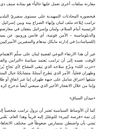
مقارنة بملفات أخرى نعمل عليها حالياً» هو بمثابة سيف ذي حد
فبحضوره المحادثات التمهيدية على مستوى سفيريْ البلدين ن
ترامب إيلاءه ملف لبنان وإنهاء الصراع بينه وبين إسرائيل 
الرئيسية أمام السلام، ولبنان وإسرائيل يتفقان في معارضتهما
والدبلوماسية – الأمن قومية، أي فانس وروبيو، عن يمي
(للسياسات) في إدارته مايكل نيدهام والسفيرين الأميركيي
غير أن هذا الارتقاء النوعي لقضيةِ لبنان على سلّمِ الاهت
الوقت نفسه إلى أن ترامب يَعتمد سياسةَ «التزامن والفصل» 
«حزب الله» ونزْع سلاحه الذي يَبقى المفتاحَ لأي نَجاحٍ يُراد
وطهران فعلياً، الأمر الذي يَطرح أسئلةً متشابكةً حيال الم
سَبَقها اختراق شامل على جبهة طهران إما عبر اتفاقٍ أو ط
وإما من خلال الانفجار الأخير الذي سيعني أيضاً تدحرج كرة ا
«ميدان السباق»
كما أن الأوساط السياسية تَعتبر أن نزولَ ترامب شخصياً إل
إن ثمة «فرصة كبيرة» للتوصّل إليه قريباً وهذا العام، يَع
يَشي بأن واشنطن ستمارس ضغوطاً في مختلف الاتجاهات، ب