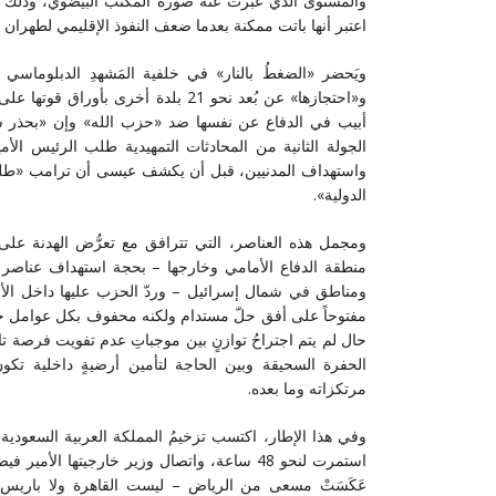
والمستوى الذي عبّرتْ عنه صورة المكتب البيضوي، وذلك 
اعتبر أنها باتت ممكنة بعدما ضعف النفوذ الإقليمي لطهران 
و«احتجازها» عن بُعد نحو 21 بلدة أخر
أبيب في الدفاع عن نفسها ضد «حزب الله» وإن «بحذر شدي
الجولة الثانية من المحادثات التمهيدية طلب الرئيس الأ
واستهداف المدنيين، قبل أن يكشف عيسى أن ترامب «طلب 
الدولية».
ومجمل هذه العناصر، التي تترافق مع تعرُّض الهدنة على ا
منطقة الدفاع الأمامي وخارجها – بحجة استهداف عناصر
ومناطق في شمال إسرائيل – وردّ الحزب عليها داخل الأراضي
مفتوحاً على أفق حلّ مستدام ولكنه محفوف بكل عوامل خط
حال لم يتم اجتراحُ توازنٍ بين موجباتِ عدم تفويت فرصة تا
الحفرة السحيقة وبين الحاجة لتأمين أرضيةٍ داخلية تكون 
مرتكزاته وما بعده.
وفي هذا الإطار، اكتسب تزخيمُ المملكة العربية السعودية 
استمرت لنحو 48 ساعة، واتصال وزير خارجيتها ال
عَكَسَتْ مسعى من الرياض – ليست القاهرة ولا باريس 