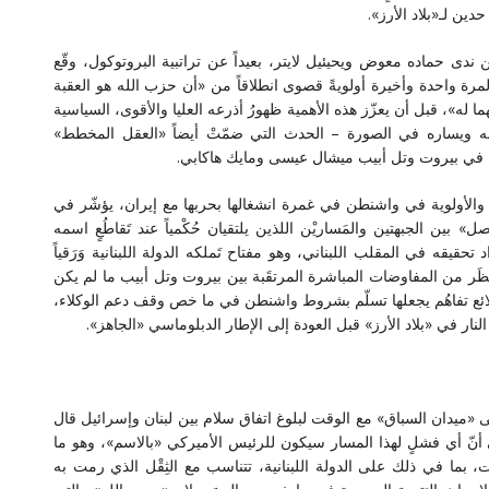
ين لـ«بلاد الأرز».
دى حماده معوض ويحيئيل لايتر، بعيداً عن تراتبية البروتوكول، وقّع
لمرة واحدة وأخيرة أولويةً قصوى انطلاقاً من «أن حزب الله هو العقبة
 له»، قبل أن يعزّز هذه الأهمية ظهورُ أذرعه العليا والأقوى، السياسية
نه ويساره في الصورة – الحدث التي ضمّتْ أيضاً «العقل المخطط»
ن في بيروت وتل أبيب ميشال عيسى ومايك هاكابي.
مام والأولوية في واشنطن في غمرة انشغالها بحربها مع إيران، يؤشّر في
بين الجبهتين والمَساريْن اللذين يلتقيان حُكْمياً عند تَقاطُعٍ اسمه
 تحقيقه في المقلب اللبناني، وهو مفتاح تَملكه الدولة اللبنانية وَرَقياً
نتظَر من المفاوضات المباشرة المرتقَبة بين بيروت وتل أبيب ما لم يكن
لائع تفاهُم يجعلها تسلّم بشروط واشنطن في ما خص وقف دعم الوكلاء،
لنار في «بلاد الأرز» قبل العودة إلى الإطار الدبلوماسي «الجاهز».
ى «ميدان السباق» مع الوقت لبلوغ اتفاق سلام بين لبنان وإسرائيل قال
ْني أنّ أي فشلٍ لهذا المسار سيكون للرئيس الأميركي «بالاسم»، وهو ما
ما في ذلك على الدولة اللبنانية، تتناسب مع الثِقْل الذي رمت به