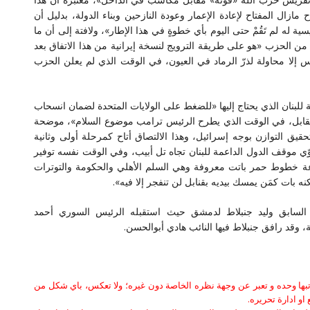
 مازال المفتاح لإعادة الإعمار وعودة النازحين وبناء الدولة، بدليل أن
سية له لم تَقُمْ حتى اليوم بأي خطوةٍ في هذا الإطار»، ولافتة إلى أن ما
ن الحزب «هو على طريقة الترويج لنسخة إيرانية من هذا الاتفاق بعد
إلا محاولة لذرّ الرماد في العيون، في الوقت الذي لم يعلن الحزب
للبنان الذي يحتاج إليها «للضغط على الولايات المتحدة لضمان انسحاب
قابل، في الوقت الذي يطرح الرئيس ترامب موضوع السلام»، موضحة
يق التوازن بوجه إسرائيل، وهذا الالتصاق أتاح كمرحلة أولى وثانية
قوّي موقف الدول الداعمة للبنان تجاه تل أبيب، وفي الوقت نفسه توفير
وعة خطوط حمر باتت معروفة وهي السلم الأهلي والحكومة والتوترات
 بات كمَن يمسك بيديه بقنابل لن تنفجر إلا فيه».
 السابق وليد جنبلاط لدمشق حيث استقبله الرئيس السوري أحمد
 وقد رافق جنبلاط فيها النائب هادي أبوالحسن.
كاتبها وحده و تعبر عن وجهة نظره الخاصة دون غيره؛ ولا تعكس، باي شكل من
او ادارة تحريره.