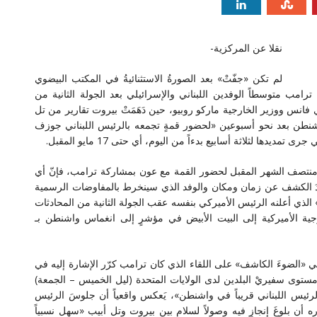
نقلا عن المركزية-
لم تكن «جفّتْ» بعد الصورةُ الاستثنائيةُ في المكتب البيضوي
 ترامب متوسطاً الوفدين اللبناني والإسرائيلي بعد الجولة الثانية من
ي فانس ووزير الخارجية ماركو روبيو، حين دَهَمَتْ بيروت تقارير من تل
واشنطن بعد نحو أسبوعين «لحضور قمةٍ تجمعه بالرئيس اللبناني جوزف
ها لثلاثة أسابيع بدءاً من اليوم، أي حتى 17 مايو المقبل.
نتنياهو سيزور واشنطن منتصف الشهر المقبل لحضور القمة مع عون بمشاركة ترامب، فإنّ أي
عدَ الكشف عن زمان ومكان والوفد الذي سينخرط بالمفاوضات الرسمية
مباشرة التي يفترض أن تحصل خلال فترة «وقف النار -2» الذي أعلنه الرئيس الأميركي بنفسه عقب الجولة الثانية من المحادثات
رجية الأميركية إلى البيت الأبيض في مؤشرٍ إلى انغماس واشنطن بـ
ي «الضوءَ الكاشف» على اللقاء الذي كان ترامب كرّر الإشارة إليه في
مستوى سفيريْ البلدين لدى الولايات المتحدة (ليل الخميس – الجمعة)
رئيس اللبناني قريباً في واشنطن»، يَعكس واقعياً أن جلوسَ الرئيس
ه أن بلوغَ إنجازٍ فيه وصولاً لسلام بين بيروت وتل أبيب «سهل نسبياً