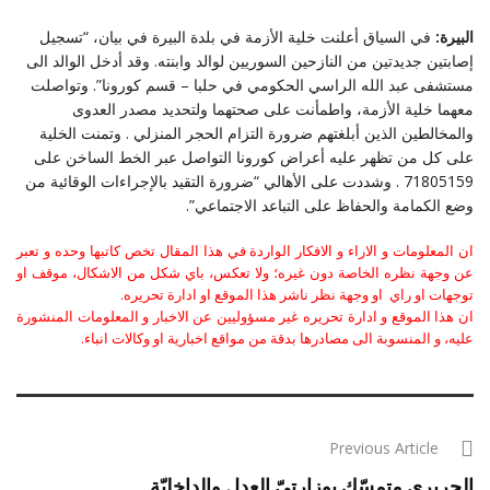
البيرة:
في السياق أعلنت خلية الأزمة في بلدة البيرة في بيان، “تسجيل
إصابتين جديدتين من النازحين السوريين لوالد وابنته. وقد أدخل الوالد الى
مستشفى عبد الله الراسي الحكومي في حلبا – قسم كورونا”. وتواصلت
معهما خلية الأزمة، واطمأنت على صحتهما ولتحديد مصدر العدوى
والمخالطين الذين أبلغتهم ضرورة التزام الحجر المنزلي . وتمنت الخلية
على كل من تظهر عليه أعراض كورونا التواصل عبر الخط الساخن على
71805159 . وشددت على الأهالي “ضرورة التقيد بالإجراءات الوقائية من
وضع الكمامة والحفاظ على التباعد الاجتماعي”.
ان المعلومات و الاراء و الافكار الواردة في هذا المقال تخص كاتبها وحده و تعبر
عن وجهة نظره الخاصة دون غيره؛ ولا تعكس، باي شكل من الاشكال، موقف او
توجهات او راي او وجهة نظر ناشر هذا الموقع او ادارة تحريره.
ان هذا الموقع و ادارة تحريره غير مسؤوليين عن الاخبار و المعلومات المنشورة
عليه، و المنسوبة الى مصادرها بدقة من مواقع اخبارية او وكالات انباء.
Previous Article
الحريري متمسّك بوزارتيّ العدل والداخليّة