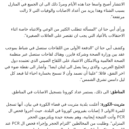
الانتشار أصبح واسعا جدا هذه الأيام ومردّ ذلك الى ان الجميع في المنازل
بسبب الشتاء وهذا يزيد من أعداد الاصابات والوفيات التي لا زالت
مرتفعة”.
ورأى أبي حنا ان “المسألة تتطلب الكثير من الوعي والانتباه خاصة اثناء
الاحتفالات بالأعياد التي يجب ان تقتصر على العائلات الصغيرة”.
وكشف أبي حنا ان “الدفعة الأولى من اللقاحات ستصل في شباط بموجب
عقد بين وزارة الصحة وشركة فايزر، وهناك لقاحات ستصل عبر منظمة
الصحة العالمية وبالامكان الاعتماد على اللقاح الصيني الذي تعتمده دول
الخليج العربي، والذي ربما يصل الى لبنان ايضا”. وأشار الى نقطة ضوء في
اخر النفق، قائلا: “علينا أن نصمد وأن لا نسمح بخسارة احباء لنا فبعد كل
ليل دامس تشرق الشمس”.
المناطق:
الى ذلك، يستمر عداد كورونا بتسجيل الاصابات في المناطق.
متريت-الكورة:
أعلنت بلدية متريت في قضاء الكورة في بيان، أنها تسجل
للمرة الاولى 3 إصابات بفيروس كورونا في البلدة، حيث أجروا فحص ال
PCR وأتت النتيجة إيجابية، وهم بصحة جيدة ويلتزمون الحجر
المنزلي”. وطلبت من المخالطين “التزام الحجر وإجراء فحص ال PCR عند