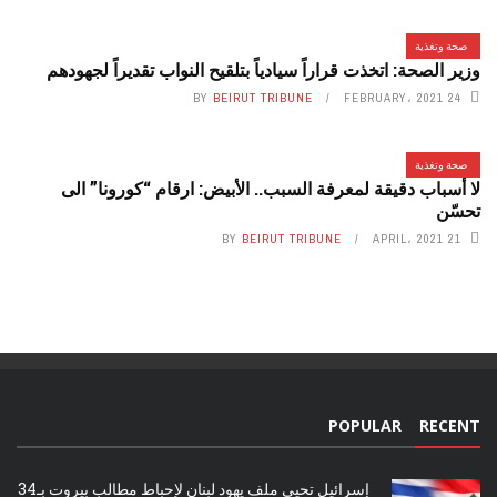
صحة وتغذية
وزير الصحة: اتخذت قراراً سيادياً بتلقيح النواب تقديراً لجهودهم
BY
BEIRUT TRIBUNE
24 FEBRUARY، 2021
صحة وتغذية
لا أسباب دقيقة لمعرفة السبب.. الأبيض: ارقام “كورونا” الى
تحسّن
BY
BEIRUT TRIBUNE
21 APRIL، 2021
POPULAR
RECENT
إسرائيل تحيي ملف يهود لبنان لإحباط مطالب بيروت بـ34