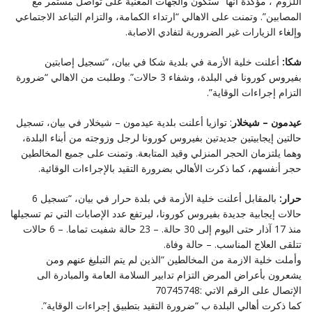
اللزوم”، مؤكدة أنها “ستكون والجهات المعنية على تواصل مستمر مع
المصابين”. وتمنت على الاهالي “ارتداء الكمامة، والتزام التباعد الاجتماعي
وإلغاء الزيارات غير الضرورية لتفادي الاصابة.
شكا:
أعلنت خلية الأزمة في بلدية شكا في بيان، “تسجيل إصابتين
بفيروس كورونا في البلدة، وشفاء 3 حالات”. وطلبت من الاهالي “ضرورة
التزام إجراءات الوقاية”.
عيدمون – شيخلار
: توازيا أعلنت بلدية عيدمون – شيخلار في بيان، تسجيل
حالتين إيجابيتين جديدتين بفيروس كورونا لرجل وزوجته من أبناء البلدة،
وهما يلتزمان الحجر المنزلي وقيد المتابعة. وتمنت على جميع المخالطين
حجر أنفسهم، كما ذكرت الأهالي بضرورة التقيد بالإجراءات الوقائية.
حرار:
بالمقابل أعلنت خلية الأزمة في بلدة حرار في بيان، “تسجيل 6
حالات إيجابية جديدة بفيروس كورونا، ليرتفع عدد الإصابات التي تم تسجيلها
منذ 17 آذار حتى اليوم إلى 30 حالة. – 23 حالة شفيت تماما. – 6 حالات
تتلقى العلاج المناسب. – حالة وفاة.
وأملت خلية الازمة من المخالطين “الذين لم يتم التبليغ عنهم ومن
يشعرون بأعراض المرض التزام تدابير السلامة العامة والمبادرة الى
الإتصال على الرقم الاتي :70745748
كما ذكرت أهالي البلدة ب “ضرورة التقيد بتطبيق إجراءات الوقاية”.