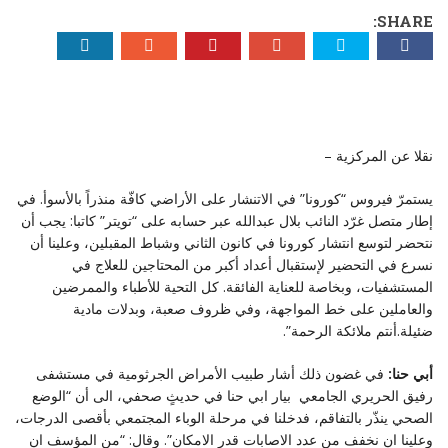
SHARE:
نقلا عن المركزية –
يستمرّ فيروس “كورونا” في الاتنشار على الأراضي كافّة منذراً بالأسوأ. في
إطار متصل غرّد النائب بلال عبدالله عبر حسابه على “تويتر” كاتبا: يجب أن
نتحضر لتوسع انتشار كورونا في كانون الثاني وشباط المقبلين، وعلينا أن
نسرع في التحضير لإستقبال أعداد أكبر من المحتاجين للعلاج في
المستشفيات، وبخاصة للعناية الفائقة. كل التحية للأطباء والممرضين
والعاملين على خط المواجهة، وفي ظروف صعبة، وبدلات مادية
ضئيلة.أنتم ملائكة الرحمة”.
أبي حنا:
في غضون ذلك أشار طبيب الأمراض الجرثومية في مستشفى
رفيق الحريري الجامعي بيار ابي حنا في حديثٍ صحفي، الى أن “الوضع
الصحي ينذّر بالتفاقم، فدخلنا في مرحلة الوباء المجتمعي بأقصى الدرجات،
وعلينا ان نخفف من عدد الاصابات قدر الامكان”. وقال: “من المؤسف ان