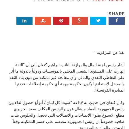
SHARE:
نقلا عن المركزية –
أشار رئيس لجنة المال والموازنة النائب ابراهيم كنعان إلى أن “الثقة
إنهارت على المستوى الشعبي المحلي بالمؤسسات ودولياً بالدولة ما أثر
على التعاطي النقدي والمالي وأي معالجة غير ممكنة من دون بناء الثقة
والمدخل لإستعادتها يكون بحكومة مهمة أي حكومة إصلاحات عددتها
المبادرة الفرنسية”.
وقال كنعان في حديثٍ له لإذاعة “صوت كل لبنان”: أتوقّع حصول لقاء بين
رئيس الجمهورية العماد ميشال عون والرئيس المكلف سعد الحريري
مطلع الاسبوع بضوء الايضاحات والاتصالات التي تحصل والجلوس بنيات
صافية خصوصاً ان رئيس الجمهورية مصصم على حسم التشكيلة وفقاً
للدستور والمبادرة الفرنسية.