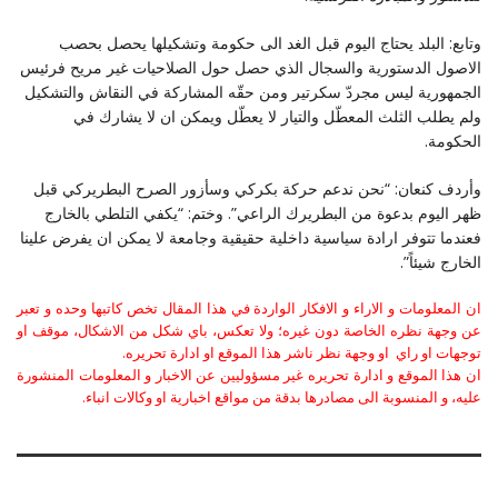
وتابع: البلد يحتاج اليوم قبل الغد الى حكومة وتشكيلها يحصل بحصب
الاصول الدستورية والسجال الذي حصل حول الصلاحيات غير مريح فرئيس
الجمهورية ليس مجردّ سكرتير ومن حقّه المشاركة في النقاش والتشكيل
ولم يطلب الثلث المعطّل والتيار لا يعطّل ويمكن ان لا يشارك في
الحكومة.
وأردف كنعان: “نحن ندعم حركة بكركي وسأزور الصرح البطريركي قبل
ظهر اليوم بدعوة من البطريرك الراعي”. وختم: “يكفي التلطي بالخارج
فعندما تتوفر ارادة سياسية داخلية حقيقية وجامعة لا يمكن ان يفرض علينا
الخارج شيئاً”.
ان المعلومات و الاراء و الافكار الواردة في هذا المقال تخص كاتبها وحده و تعبر
عن وجهة نظره الخاصة دون غيره؛ ولا تعكس، باي شكل من الاشكال، موقف او
توجهات او راي او وجهة نظر ناشر هذا الموقع او ادارة تحريره.
ان هذا الموقع و ادارة تحريره غير مسؤوليين عن الاخبار و المعلومات المنشورة
عليه، و المنسوبة الى مصادرها بدقة من مواقع اخبارية او وكالات انباء.