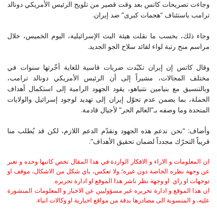
وجاءت تصريحات كاتس بعد وقت قصير من تلويح الرئيس الأمريكي دونالد
ترامب باستئناف “هجمات كبرى” ضد إيران.
وجاء ذلك، بحسب ما نقلت هيئة البث الإسرائيلية، اليوم الخميس، خلال
مراسم منح رتبة لواء لقائد سلاح الجو الجديد.
وقال كاتس إن إيران تكبّدت ضربات قاسية للغاية أخّرتها سنوات في
مختلف المجالات، مشيراً إلى أن الرئيس الأمريكي دونالد ترامب،
وبالتنسيق مع بنيامين نتنياهو، يقود الجهود الرامية إلى استكمال أهداف
الحملة، بما يضمن عدم تحوّل إيران إلى تهديد لوجود إسرائيل والولايات
المتحدة وما وصفه بـ”العالم الحر” لأجيال قادمة.
وأضاف: “نحن ندعم هذه الجهود ونقدّم الدعم اللازم، لكن قد يُطلب منا
قريباً التحرّك مجدداً لضمان تحقيق الأهداف”.
ان المعلومات و الاراء و الافكار الواردة في هذا المقال تخص كاتبها وحده و تعبر
عن وجهة نظره الخاصة دون غيره؛ ولا تعكس، باي شكل من الاشكال، موقف او
توجهات او راي او وجهة نظر ناشر هذا الموقع او ادارة تحريره.
ان هذا الموقع و ادارة تحريره غير مسؤوليين عن الاخبار و المعلومات المنشورة
عليه، و المنسوبة الى مصادرها بدقة من مواقع اخبارية او وكالات انباء.