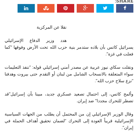
SHARE:
نقلا عن المركزية
هدد وزير الدفاع الإسرائيلي
يسرائيل كاتس بأن بلاده ستدمر بنية حزب الله تحت الأرض وفوقها “كما
فعلت في غزة”.
ونقلت سكاي نيوز عربية عن مصدر أمني إسرائيلي قوله: “ننفذ التعليمات
سواء المتعلقة بالانسحاب الشامل من لبنان أو التقدم حتى بيروت وهدفنا
“نزع سلاح حزب الله”.
وألمح كاتس، إلى احتمال تصعيد عسكري جديد، مبينا بأن إسرائيل”قد
تضطر للتحرك مجددا” ضد إيران.
وقال الوزير الإسرائيلي إن من المحتمل أن يطلب من الجهات السياسية
الإسرائيلية قريباً العودة إلى التحرك “لضمان تحقيق أهداف الحملة في
إيران”.