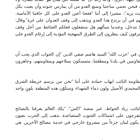
 فنحن نحمي ساحتنا ونمنع العدو من أن يمارس جنونه وأن يعبث بكل
يريد”، مشيرا إلى أننا “فقعنا أعين العدو على كل حافتنا الأمامية،
هم في أن يرتدع هذا العدو ويذهب إلى وقف العدوان على غزة”.وقال:
 لا نتدخل، وعندما نسألهم هل ستفعلون فعلكم الضاغط من أجل وقف
 يعرفون كيف ينظرون إلى الطرق المنهجية المؤدية إلى إرغام العدو على
 في “حزب الله” السيد هاشم صفي الدين “إن الجواب الذي يجب أن
لمقاومين في بلدنا ومنطقتنا، متمسكون بسلاحهم وبمقاومتهم، وجاهزون
مقاومة النائب ايهاب حمادة على أننا “نحن من يرسم خريطة الشرق
المحمدي الأصيل ولون دماء الشهداء وستلَوّن هذه المنطقة بلونٍ واحد
ئب زياد الحواط، عبر منصة “اكس”: “يكاد العالم يغرقنا بالنصائح
فرجون على اشتباكات الجنوب المتصاعدة. ‏نذهب إلى الحرب بعيون
 يكون لبنان جزءاً من مشروع خارجي في خدمة مصالح الآخرين. ‏هي