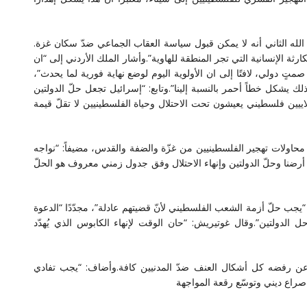
الله الثاني أنه لا يمكن قبول سياسة العقاب الجماعي ضدّ سكان غزة.
 الإنسانية التي تجر المنطقة للهاوية”.وأشار الملك الأردني إلى “ان
 دولي، لافتًا إلى ان الأولوية اليوم لوضع نهاية فورية لما يحدث”،
لك يشكل خطاً أحمر بالنسبة إلينا”.وتابع: “إسرائيل تجعل حلّ الدولتين
لاً من خلال تسريع الاستيطان ولا يمكن تهميش 5 ملاييين فلسطيني يعيشون تحت الاحتلال وحياة الفلسطينيين لا تقلّ قيمة
اولات تهجير الفلسطينيين من غزّة والضفة والقدس، مضيفاً: “نواجه
في أرضنا وحلّ الدولتين وإنهاء الاحتلال وفق جدول زمني معروف هو الحلّ
 “يجب حلّ أزمة الشعب الفلسطيني لأنّ قضيتهم عادلة”، مجدّدًا “الدعوة
لدولتين”.وقال غوتيريش: “حان الوقت لإنهاء الكابوس الذي يُهدّد
ط عن رفضه كل أشكال العنف ضدّ المدنيين كافة.وأضاف: “يجب تفادي
صراع ديني وتوسّع رقعة المواجهة