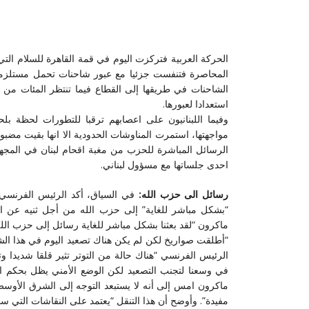
الحركة العربية فتركزت اليوم في قمة القاهرة للسلام التي
المحاصرة فتنفست جزئيا مع عبور شاحنات تحمل مستلزمات
الشاحنات في طريقها إلى القطاع فيما تنتظر المئات من ال
استعدادا لعبورها.
وفيما اللبنانيون على اعصابهم ترقبا للتطورات لحظة
مواجهتها، استمرت المناوشات الحدودية الا انها بقيت مضب
الرسائل المباشرة للحزب من مغبة اقحام لبنان في المج
احدى جلساتها مع مسؤول لبناني.
رسائل الى حزب الله:
في السياق، أكد الرئيس الفرنسي 
“بشكل مباشر للغاية” إلى حزب الله من أجل ثنيه عن ا
ماكرون “لقد بعثنا بشكل مباشر للغاية رسائل إلى حزب الله م
“أطلقت صواريخ لكن لم يكن هناك تصعيد اليوم في هذا الشأن
الرئيس الفرنسي “هناك حالة من التوتر تثير قلقا شديدا وت
في وسعنا لتجنب التصعيد لكن الوضع الأمني يظل بحكم 
ماكرون امس إلى أنه لا يستبعد التوجه إلى الشرق الأوسط “ف
مفيدة”. وأوضح أن هذا التنقل “يعتمد على النقاشات التي سأ