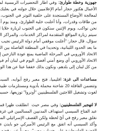
جهوزية وخطة طوارئ:
وفي اطار التحضيرات الرمسية لم
الأعمال هكتور حجار أمام الإعلاميين خلال جولته في بعلبك
لمعالجة الأوضاع المستجدة على خلفية التوتر في الجنوب،
من طاقات وقدرات، وأنا أعلنت خلية الطوارئ، ومنذ يوم
نحن نواكب. ويوم الإثنين سنكون في الجنوب لزيارة خلايا 
سيتم زيارة المواقع المتقدمة لمراكز الخدمات، والمراكز ا
سؤال، قال حجار: “أعلنت موقفي أمام دولة الرئيس نجيب مي
ما بعد الحدود اللبنانية، وتحديدا في المنطقة الفاصلة بين 
الاتحاد الأوروبي في المرحلة الماضية يمنع عودة النازحي
الاتحاد الأوروبي أي وضع أمني أفضل اليوم في لبنان أم في
من كل لبنان إلى بلدهم، ونكون بذلك خففنا عبئا عن هذا ال
مساعدات الى غزة:
اقليميا، فتح معبر رفح أبوابه، ا
وتتضمن القافلة 20 شاحنة محملة بأدوية ومستل
لغوث وتشغيل اللاجئين الفلسطينيين “أونروا” توزيعها، حسبما أف
لا لتهجير الفلسطينيين:
وفي مصر حيث انطلقت ظهرا قمة ا
عبد الفتاح السيسي استهداف المدنيين المسالمين في غزة، م
نغلق معبر رفح في أيّ لحظة ولكن القصف الإسرائيلي المس
وأكد السيسي أنه اتفق مع الرئيس الأميركي جو بايدن عل
القضية الفلسطينية على حساب مصر”، معرباً عن رفضه الته