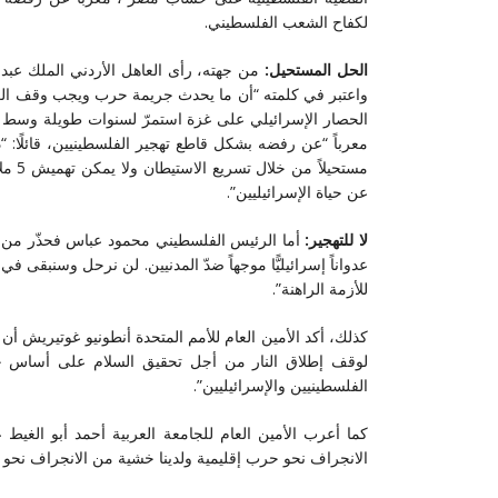
لكفاح الشعب الفلسطيني.
الحل المستحيل:
من جهته، رأى العاهل الأردني الملك عبد 
واعتبر في كلمته “أن ما يحدث جريمة حرب ويجب وقف الكارثة
الحصار الإسرائيلي على غزة استمرّ لسنوات طويلة وسط صمتٍ
معرباً “عن رفضه بشكل قاطع تهجير الفلسطينيين، قائلًا: “ذ
مستحي
عن حياة الإسرائيليين”.
لا للتهجير:
أما الرئيس الفلسطيني محمود عباس فحذّر من مح
عدواناً إسرائيليًّا موجهاً ضدّ المدنيين. لن نرحل وسنبقى 
للأزمة الراهنة”.
كذلك، أكد الأمين العام للأمم المتحدة أنطونيو غوتيريش أن
لوقف إطلاق النار من أجل تحقيق السلام على أساس حل ا
الفلسطينيين والإسرائيليين”.
كما أعرب الأمين العام للجامعة العربية أحمد أبو الغي
الانجراف نحو حرب إقليمية ولدينا خشية من الانجراف نحو 