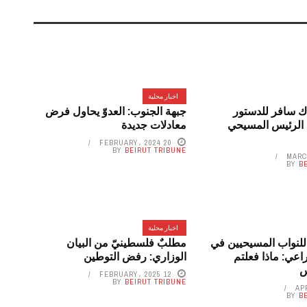
اخبار محلية
اك سافر للدستور
جبهة الجنوب: العدوّ يحاول فرض
الرئيس المسيحي
معادلات جديدة
20 FEBRUARY، 2024
BY
BEIRUT TRIBUNE
BY
B
اخبار محلية
للنواب المسيحيين في
مطلبٌ فلسطينيّ من البيان
راعي: ماذا فعلتم
الوزاري: رفض التوطين
س
12 FEBRUARY، 2025
BY
BEIRUT TRIBUNE
BY
B