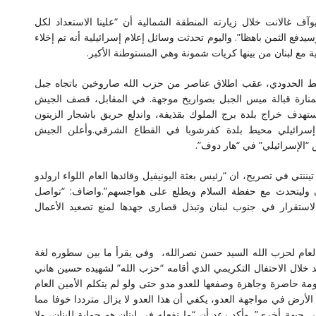
آف غالانت خلال زيارته المنطقة الشمالية أن “علينا الاستعداد لكل
دفع الثمن باهظا”. واليوم تحدثت وسائل إعلام إسرائيلية أنه تم إخلاء
ريط الحدودي، عقب اطلاق عناصر من حزب الله صاروخين باتجاه جبل
المنارة قبالة ميس الجبل بصواريخ موجهة. في المقابل، قصف الجيش
تهدف خراج بلدة برج الملوك بقذيفة، واندلع حريق باشجار الزيتون
رائيلي محيط بلدة كفرشوبا في القطاع الشرقي.وأعلن الجيش
 “الإسرائيلي” في “هار دوف”.
يننتي في تصريح، ان “رئيس بعثة اليونيفيل وقائدها العام اللواء ارولدو
حالي وليتحدث مع حفظة السلام ويطلع على هواجسهم”.واضاف: “تواصل
ة الاستقرار في جنوب لبنان وتبذل قصارى جهدها لمنع تصعيد الأعمال
ام لحزب الله السيد حسن نصرالله، وفي يقرأ ما بين سطوره لغة
د خلال الاحتفال التكريمي الذي أقامه “حزب الله” لشهيده حسين هاني
مة حاضرة وجاهزة وصفعها للعدو مدو حتى ولو لم يتكلم الأمين العام
أرض في مواجهة العدو، يكفي أن هذا العدو لا يزال مترددا خوفا مما
جبهة أخرى”. وأكد رعد أن “ما نفعله في لبنان هو حماية للبنان، ولا