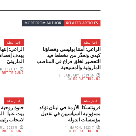
MORE FROM AUTHOR
RELATED ARTICLES
اخبار محلية
اخبار محلية
الراعي: أمننا بوليسي وقضاؤنا
الراعي: إنته
كيدي ونحذّر من مخطط قيد
بهدف إقصاء 
التحضير لخلق فراغ في المناصب
المارونيّ
المارونية والمسيحية
17 MARCH، 2024
EIRUT TRIBUNE
15 JANUARY، 2023
BY
BEIRUT TRIBUNE
اخبار محلية
اخبار محلية
فرونتسكا: الأزمة في لبنان تؤكد
خلوة روحية 
مسؤولية السياسيين في تفعيل
بيت عنيا.. ال
مؤسسات الدولة
لانتخاب رئي
5 APRIL، 2023
7 MARCH، 2023
EIRUT TRIBUNE
BY
BEIRUT TRIBUNE