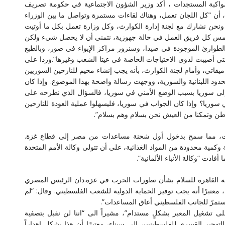
واكبة المستجدات ، أكد وزير الشؤون الاجتماعية في حكومة تصريف
، أن “كل اللجان تعمل، وهناك لقاءات مستمرة وتواصل ما بين الوزراء
 ونحن نشارك مع لجنة إدارة الكوارث، وكل وزارة تعمل بكل ما أوتيت
 أمس كل فريق العمل في حالة جهوزية، نتمنى أن لا يحصل شيء ولكن
الطوارئ الموجودة في صيدا، وسنزور مراكز الإيواء في صور، وبالطبع
لتي أصيبت لذوي الاحتياجات الخاصة في عيتا الشعب وغيرها”.وردا على
قاتي، وأمام لجنة الكوارث، بأنه يجب إنشاء مخيم للنازحين السوريين
الحدود اللبنانية والسورية، ووجهت رسالة واضحة بهذا الموضوع. وإذا كان
ن إلى سوريا بسبب الوضع الأمني في سوريا، فالسؤال الذي نطرحه على
 سوريا؟ وإذا كان الجواب في سوريا، فليسهلوا عملية العودة للنازحين
وطن وتمكنا من العيش نحن بسلام وهم بسلام”.
لسبت، مما سمح بدخول أول شحنة مساعدات من مصر إلى قطاع غزة.
زمات طبية وكمية محدودة من المواد الغذائية، على أن تتولى وكالة الأمم المتحدة
ادت “وكالة الأنباء الألمانية”.
لقاهرة للسلام بشأن تطورات الحرب في غزة.دان الرئيس المصري
عتبرًا أنه يجب توفير الحماية الدولية للشعب الفلسطيني. وقال: “لم
تمرّ للجانب الفلسطيني أعاق المساعدات”.
ى تشغيل المعبر بشكلٍ مستدام”، مشيراً الى “اننا لن نقبل بتصفية
جير القسري للفلسطينيين إلى سيناء، معتبرًا أن هذا يشكل إهداراً