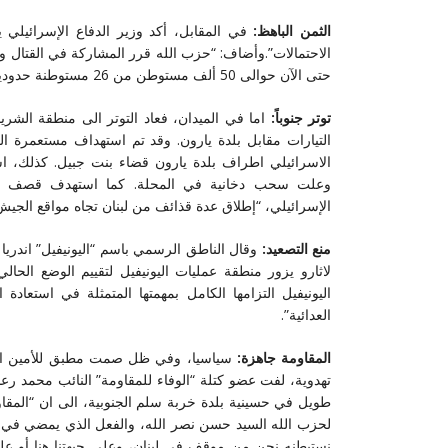
الثمن الباهظ:
في المقابل، أكد وزير الدفاع الإسرائيلي يو
الاحتمالات”.وأضاف: “حزب الله قرر المشاركة في القتال وسي
حتى الآن حوالى 50 ألف مستوطن من 26 مستوطنة حدودية مع لبنان من بينها كريات شمونة وهي المستوطنة الأكبر.
توتر جنوباً:
اما في الميدان، فعاد التوتر الى منطقة الش
التيارات مقابل بلدة يارون. وقد تم استهداف مستعمرة 
الاسرائيلي اطراف بلدة يارون قضاء بنت جبيل. كذلك، اس
وعلت سحب دخانية في المحلة. كما استهدف قصف إس
الإسرائيلي، “إطلاق عدة قذائف من لبنان تجاه مواقع الجيش
منع التصعيد:
وقال الناطق الرسمي باسم “اليونيفيل” اندريا ت
لاثارو يزور منطقة عمليات اليونيفيل لتقييم الوضع ال
اليونيفيل التزامها الكامل بمهمتها المتمثلة في استعاد
العدائية”.
المقاومة جاهزة:
سياسيا، وفي ظل صمت مطبق للأمين الع
تهدوية، لفت عضو كتلة “الوفاء للمقاومة” النائب محمد رع
طويل في حسينية بلدة خربة سلم الجنوبية، الى ان “المقاو
لحزب الله السيد حسن نصر الله، والفعل الذي يمضي في ال
نستبطنه نحن من موقف في لبنان، وعلى جبهتنا هنا أو على 