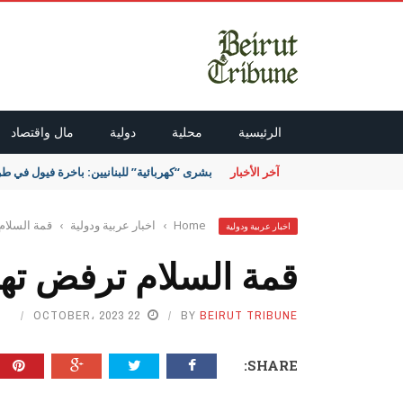
الرئيسية
محلية
دولية
مال واقتصاد
آخر الأخبار
بشرى “كهربائية” للبنانيين: باخرة فيول في طر
Home
›
اخبار عربية ودولية
›
قمة السلام
اخبار عربية ودولية
قمة السلام ترفض تهج
22 OCTOBER، 2023
BY
BEIRUT TRIBUNE
SHARE: