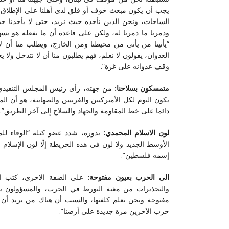
يجب أن يكون مبعث خوف أو قلق لدى أهلنا على الإطلاق،
الساحات، ونحن الذين نأخذه حيث نريد، حتى لا يأخذنا حيث 
ودمرنا ما دمرنا له، ولكن على قاعدة أن ما نفعله هو يس
“يأتينا من يأتي من محيطنا ومن الخارج، ويطلب منا أن
العدوان، يقولون لا نعلم، فهم يطلبون منا أن لا نتدخل ولا
وقف عدوانه على غزة”.
متمسكون بسلاحنا:
من جهته، رأى رئيس المجلس التنفيذي
يكون اليوم لكل الأميركيين والغربيين والصهاينة، هو أن ا
دائما على خط المقاومة والجهاد والسلاح إلى آخر الطريق”.
لون الاسلام المحمدي:
بدوره، شدد عضو كتلة “الوفاء لل
الأوسط الجديد ولا لون في هذه الخريطة إلّا لون الإسلام 
إسمه فلسطين”.
الى الحرب بعيون مفتوحة:
على الضفة الاخرى، كتب النا
والتحذيرات من مغبة التورط في الحرب، والمسؤولون يت
مفتوحة ونحن نعلم كلفتها، والسبب أن هناك من يريد أن
حرب الآخرين مرة جديدة على أرضنا”.