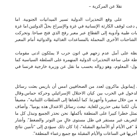
نقلا عن المركزية –
على وقع التحذيرات الدولية تسير الميدانيات الجنوبية. اما
 دعت لوقف الكارثة الإنسانية في غزة والإسراع بحلّ الدولتين.اما غزة
 طبية وأدوية إلى القطاع عبر معبر رفح الذي فتح صباحا. وتحركت
شاحنات الأخرى المحملة بالمساعدات الغذائية والدوائية أمام المعبر
 بلحظة على أمل عدم زجهم في اتون حرب لا يملكون ادنى مقومات
وطة على ساعة التحذيرات الدولية المنهمرة على السلطة السياسية كما
هول- المعلوم، وهو زواله بحسب ما نقل عن وزيرة خارجية فرنسا في
إيمانويل ماكرون لعدد من الصحافيين امس أن باريس بعثت رسائل
لدخول في الحرب بين كيان الاحتلال الإسرائيلي وحركة حماس.وقال
ن خلال سفيرنا وأجهزتنا. كما أبلغناها إلى السلطات اللبنانية”، مضيفاً
. لكننا نبقى حذرين للغاية. نبعث رسائل الاعتدال هذه يوميا”. وأضاف
مثل خطرا كبيرا على المنطقة بأكملها. نحن نحذر الجميع ونبذل كل ما
التعريف غير مستقر في ظل مستوى عالٍ من التوتر والضغط”. وأشار
ي الأيام أو الأسابيع المقبلة”، إذا كان ذلك سيؤدي إلى “تأمين نتائج
جريها في الساعات والأيام المقبلة مع جميع زعماء المنطقة”.