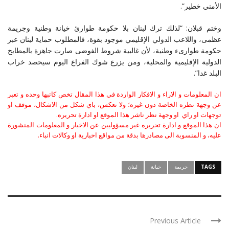
الأمني خطير”.
وختم قبلان: “لذلك ترك لبنان بلا حكومة طوارئ خيانة وطنية وجريمة
عظمى، واللاعب الدولي الإقليمي موجود بقوة، فالمطلوب حماية لبنان عبر
حكومة طوارىء وطنية، لأن غالبية شروط الفوضى صارت جاهزة بالمطابخ
الدولية الإقليمية والمحلية، ومن يزرع شوك الفراغ اليوم سيحصد خراب
البلد غدا”.
ان المعلومات و الاراء و الافكار الواردة في هذا المقال تخص كاتبها وحده و تعبر
عن وجهة نظره الخاصة دون غيره؛ ولا تعكس، باي شكل من الاشكال، موقف او
توجهات او راي او وجهة نظر ناشر هذا الموقع او ادارة تحريره.
ان هذا الموقع و ادارة تحريره غير مسؤوليين عن الاخبار و المعلومات المنشورة
عليه، و المنسوبة الى مصادرها بدقة من مواقع اخبارية او وكالات انباء.
TAGS
جريمة
خيانة
لبنان
Previous Article