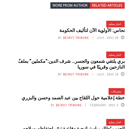
MORE FROM AUTHOR
RELATED ARTICLES
اخبار محلية
نحاس: الأولوية الآن لتأليف الحكومة
BY
BEIRUT TRIBUNE
28 JULY، 2021
اخبار محلية
بري يلتقي شمعون والجسر… شرف الدين:”مكملين” بملفّ
النازحين وقريبًا في سوريا
BY
BEIRUT TRIBUNE
19 JULY، 2022
متفرقات
خطة إعلامية حول اللقاح بين عبد الصمد وحسن والبزري
BY
BEIRUT TRIBUNE
2 FEBRUARY، 2021
اخبار محلية
الحزب يُطالب باستراتيجية دفاعية تبرّر احتفاظه بسلاحه