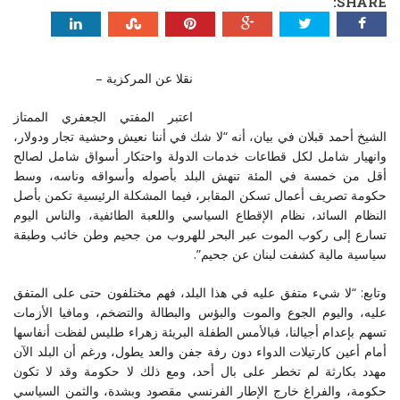
SHARE:
نقلا عن المركزية –
اعتبر المفتي الجعفري الممتاز
الشيخ أحمد قبلان في بيان، أنه “لا شك في أننا نعيش وحشية تجار ودولار،
وانهيار شامل لكل قطاعات خدمات الدولة واحتكار أسواق شامل لصالح
أقل من خمسة في المئة تنهش البلد بأصوله وأسواقه وناسه، وسط
حكومة تصريف أعمال تسكن المقابر، فيما المشكلة الرئيسية تكمن بأصل
النظام السائد، نظام الإقطاع السياسي واللعبة الطائفية، والناس اليوم
تسارع إلى ركوب الموت عبر البحر للهروب من جحيم وطن خائب وطبقة
سياسية مالية كشفت لبنان عن جحيم”.
وتابع: “لا شيء متفق عليه في هذا البلد، فهم مختلفون حتى على المتفق
عليه، واليوم الجوع والموت والبؤس والبطالة والتضخم، ومافيا الأزمات
تسهم بإعدام أجيالنا، فبالأمس الطفلة البريئة زهراء طليس لفظت أنفاسها
أمام أعين كارتيلات الدواء دون رفة جفن والعد يطول، ورغم أن البلد الآن
مهدد بكارثة لم تخطر على بال أحد، ومع ذلك لا حكومة وقد لا تكون
حكومة، والفراغ خارج الإطار الفرنسي مقصود وبشدة، والثمن السياسي