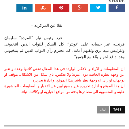
SHARE:
نقلا عن المركزية –
غرد رئيس تيار “المردة” سليمان
فرنجيه عبر حسابه على “تويتر”: كل الشكر للنواب الذين انتخبوني
وللرئيس نبيه بري وثقتهم أمانة، كما نحترم رأي النواب الذين لم ينتخبوني
وهذا دافع لحوار بنّاء مع الجميع”.
ان المعلومات و الاراء و الافكار الواردة في هذا المقال تخص كاتبها وحده و تعبر
عن وجهة نظره الخاصة دون غيره؛ ولا تعكس، باي شكل من الاشكال، موقف او
توجهات او راي او وجهة نظر ناشر هذا الموقع او ادارة تحريره.
ان هذا الموقع و ادارة تحريره غير مسؤوليين عن الاخبار و المعلومات المنشورة
عليه، و المنسوبة الى مصادرها بدقة من مواقع اخبارية او وكالات انباء.
TAGS
لبنان