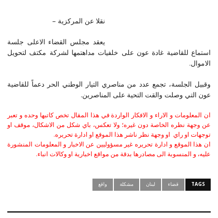
نقلا عن المركزية –
يعقد مجلس القضاء الاعلى جلسة
استماع للقاضية غادة عون على خلفيات مداهتمها لشركة مكتف لتحويل
الاموال.
وقبيل الجلسة، تجمع عدد من مناصري التيار الوطني الحر دعماً للقاضية
عون التي وصلت والقت التحية على المناصرين.
ان المعلومات و الاراء و الافكار الواردة في هذا المقال تخص كاتبها وحده و تعبر
عن وجهة نظره الخاصة دون غيره؛ ولا تعكس، باي شكل من الاشكال، موقف او
توجهات او راي او وجهة نظر ناشر هذا الموقع او ادارة تحريره.
ان هذا الموقع و ادارة تحريره غير مسؤوليين عن الاخبار و المعلومات المنشورة
عليه، و المنسوبة الى مصادرها بدقة من مواقع اخبارية او وكالات انباء.
TAGS
قضاء
لبنان
مشكلة
واقع