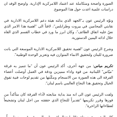
الصورة واضحة ومتكاملة عند اعتماد اللامركزية الإدارية. واوضح الوفد ان
دراسات علمية اعدت حول هذا الموضوع
.
ونوّه الرئيس عون بـ”الجهد الذي بذلته هيئة دعم اللامركزية الادارية في
نقابتي المحامين في بيروت وطرابلس”، لافتاً الى “اهمية هذا الامر الذي
نصّ عليه اتفاق الطائف”، وكان ابرز ما ورد في خطاب القسم الذي القاه
خلال ادائه اليمين الدستورية
.
وشرح الرئيس عون “اهمية تحقيق اللامركزية الادارية الموسعة التي باتت
ضرورة للبنان ولتحقيق الانماء المتوازن فيه وتعزيز الوحدة الوطنية”.
تكريم مياس:
من جهة أخرى، أكد الرئيس عون أن “ما تتميز به فرقة
“ميّاس” اللبنانية من قوة واداء مميزين ودقة في العمل أوصلت أعضاء
الفرقة الى هذه الصورة من الانسجام ومكّنتها من تقديم لوحات فنية تفوق
الخيال وتحقيق هذا النجاح العالمي باسم لبنان
“
.
ولفت الرئيس عون الى انه منذ بداية متابعته لأداء الفرقة كان متأكداً من
فوزها وقرر تكريمها “تقديراً للنجاح الذي حققته من اجل لبنان وتشجيعاً
لعطاءاتها الزاخرة
“
.
كلام الرئيس عون جاء خلال احتفال اقيم ظهر اليوم في قصر بعبدا، سلّم