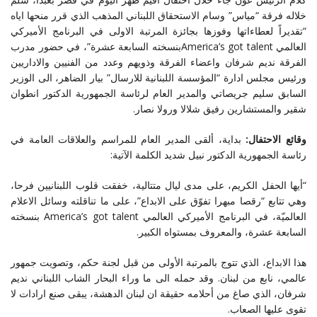
خلاله فرقة “مياس” وسام الاستحقاق اللبناني المذهب الذي قرر منحها اياه
“تقديراً لعطاءاتها وفوزها بجائزة المرتبة الاولى في البرنامج الأميركي
العالمي
America’s got talent
بنسخته السابعة عشرة”، في حضور مدرب
الفرقة نديم شرفان واعضاء الفرقة وذويهم وعدد من الفنيين والاداريين
ورئيس مجلس ادارة “المؤسسة اللبنانية للارسال” بيار الضاهر، الى الوزير
السابق سليم جريصاتي والمدير العام لرئاسة الجمهورية الدكتور انطوان
شقير والمستشارين رفيق شلالا ورولا نصار
.
وقائع الاحتفال:
بداية، ألقى المدير العام للمراسم والعلاقات العامة في
رئاسة الجمهورية الدكتور نبيل شديد الكلمة الآتية
:
“
أيها الحفل الكريم، على مدى ليال متتالية، خفقت قلوب اللبنانيين فرحا،
وهي تتابع “رقصا مبهرا تفوّق على الابداع”، على ما تناقلته وسائل الاعلام
العالميّة، في البرنامج الأميركي العالمي
America’s got talent
بنسخته
السابعة عشرة، والمعروف بمستواه الكبير
.
هذا الابداع، الذي تتوج بالمرتبة الأولى من قبل لجنة حكم، وتصويت جمهور
عالمي، نابع من لبنان. وقد حمله الى ما وراء البحار الشاب اللبناني نديم
شرفان، الذي صاغ من أحلامه حقيقة ان لبنان الدهشة، يبقى صنع ارادات لا
تقوى عليها الصعاب
.