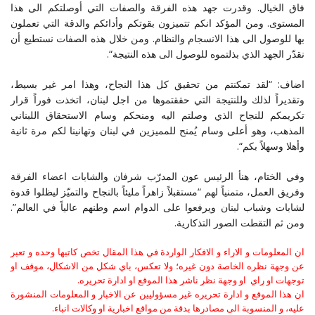
فاق الخيال. وقدرت جهد هذه الفرقة والصفات التي أوصلتكم الى هذا
المستوى. ومن المؤكد انكم تتميزون بقوتكم وأدائكم والدقة التي تعملون
بها للوصول الى هذا الانسجام والنظام. ومن خلال هذه الصفات نستطيع أن
نقدّر الجهد الذي بذلتموه للوصول الى هذه النتيجة
“
.
اضاف: “لقد تمكنتم من تحقيق كل هذا النجاح، وهذا امر غير بسيط،
وتقديراً لذلك وللنتيجة التي حققتموها من اجل لبنان، اتخذت فوراً قرار
تكريمكم للنجاح الذي وصلتم اليه ومنحكم وسام الاستحقاق اللبناني
المذهب، وهو أعلى وسام يُمنح للمميزين في لبنان وتهانينا لكم مرة ثانية
وأهلا وسهلاً بكم
“
.
وفي الختام، هنأ الرئيس عون المدرّب شرفان والشابات اعضاء الفرقة
وفريق العمل، متمنياً لهم “مستقبلاً زاهراً مليئاً بالنجاح والتميّز ليظلوا قدوة
لشابات وشباب لبنان ويرفعوا على الدوام اسم وطنهم عالياً في العالم”.
ومن ثم التقطت الصور التذكارية.
ان المعلومات و الاراء و الافكار الواردة في هذا المقال تخص كاتبها وحده و تعبر
عن وجهة نظره الخاصة دون غيره؛ ولا تعكس، باي شكل من الاشكال، موقف او
توجهات او راي او وجهة نظر ناشر هذا الموقع او ادارة تحريره.
ان هذا الموقع و ادارة تحريره غير مسؤوليين عن الاخبار و المعلومات المنشورة
عليه، و المنسوبة الى مصادرها بدقة من مواقع اخبارية او وكالات انباء.