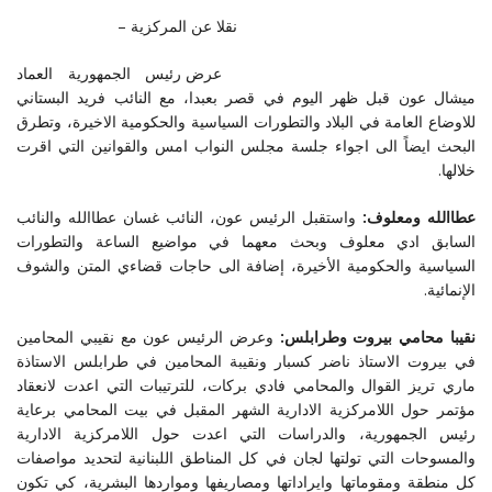
نقلا عن المركزية –
عرض رئيس الجمهورية العماد
ميشال عون قبل ظهر اليوم في قصر بعبدا، مع النائب فريد البستاني
للاوضاع العامة في البلاد والتطورات السياسية والحكومية الاخيرة، وتطرق
البحث ايضاً الى اجواء جلسة مجلس النواب امس والقوانين التي اقرت
خلالها
.
عطاالله ومعلوف:
واستقبل الرئيس عون، النائب غسان عطاالله والنائب
السابق ادي معلوف وبحث معهما في مواضيع الساعة والتطورات
السياسية والحكومية الأخيرة، إضافة الى حاجات قضاءي المتن والشوف
الإنمائية
.
نقيبا محامي بيروت وطرابلس:
وعرض الرئيس عون مع نقيبي المحامين
في بيروت الاستاذ ناضر كسبار ونقيبة المحامين في طرابلس الاستاذة
ماري تريز القوال والمحامي فادي بركات، للترتيبات التي اعدت لانعقاد
مؤتمر حول اللامركزية الادارية الشهر المقبل في بيت المحامي برعاية
رئيس الجمهورية، والدراسات التي اعدت حول اللامركزية الادارية
والمسوحات التي تولتها لجان في كل المناطق اللبنانية لتحديد مواصفات
كل منطقة ومقوماتها وايراداتها ومصاريفها ومواردها البشرية، كي تكون