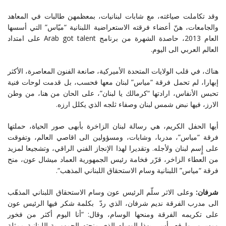
وقد تكاملت صياغته، مع شابات لبنانيات، بمعظمهن طالبات في المعاهد
والجامعات، هنّ أعضاء فرقته الاستعراضية اللبنانية “ميّاس” التي أسسها
العام 2013، حاصدة الشهرة من برنامج
Arab got talent
على امتداد
العالم العربي الى اليوم
.
هناك، في قلب الولايات المتحدة الأميركية، صانعة الفنون المعاصرة، الأكثر
إبهارا، لم تحمل فرقة “مياس” لبنان معها فحسب، بل قدمت لوحات فنية
تحبس الأنفاس، ارادتها “كرمالك يا لبنان”، على الحان من هنا، من وطن
الارز، فيها نبض شمس لبنان وصفاء ثلجه الذي يكلل ارزه
.
أيها الحفل الكريم، هي رسالة لبنان الزاخرة بأبهى صور الحياة، حملتها
فرقة “مياس”، مدربا، وشابات، ومسؤولين الى اقاصي العالم، وتفوقت
على إٍسم لبنان ولأجله. وتقديرا لهذا الإنجاز الفني الراقي، وتشجيعا لمزيد
من العطاء الزاخر، قرّر فخامة رئيس الجمهورية العماد ميشال عون، منح
فرقة “مياس” اللبنانية وسام الاستحقاق اللبناني المذهب
“
.
شرفان:
وعلى الاثر سلّم الرئيس عون وسام الاستحقاق اللبناني المذهّب
الى مدرب الفرقة نديم شرفان، الذي ردّ بكلمة شكر فيها الرئيس عون
على تكريمه الفرقة ومنحها الوسام، وقال: “أنا اليوم أكثر من فخور
ومسرور وارفع رأسي بهذا الوسام الذي منحته الجمهورية اللبنانية ممثلة