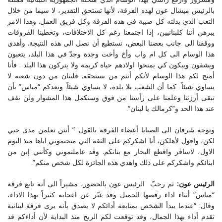
بالرئيس ميشال عون لهذه الفرقة، لأنها تستحق التقدير، لا سيما من خلال
التعب الذي بذلته كل صبية في هذه الفرقة وكل فريق العمل. وهذا الامر
يبرهن أننا كلبنانيين، إذا اجتمعنا رغم كل الاختلافات، وتخطينا الفروقات
ووقفنا الى جانب بعضنا البعض، نستطيع أن نصل الى هذه النتيجة. وأهدي
هذا الوسام الى كل ام واب وأخ وأخت وجدة وجدّ في هذا البلد، يتعبون
ويشقون ويبكون كي يمنحوا اولادهم حياة كريمة ولا يتركون هذا البلد . فأنا
أمنح لكم هذا الوسام لأنكم أنتم من يستحقه. فلبنان من دون شعبه لا
يساوي شيئاً كما أن الشعب بلا بلده، لا يساوي شيئاً. وتعدكم “مياس” بأن
تبقى أرزتنا وعلمنا على رأسنا من فوق وسنكمل هذا المشوار ولن نقف
عند هذا الحد و”كرمالك يا لبنان
“
.
وتوجه شرفان الى الصبايا أعضاء الفرقة بالقول: ” أنتن تعلمن مدى حبي
لكن، واقول لأهلكن، أنا اشكركم على الثقة التي منحتموني اياها منذ اليوم
الاول، لاسافر واقطع البحار مع بناتكم. وقد عاملتموني وكأنني إبن من
ابنائكم واشكركم على ذلك واهدي هذه الجائزة لكل شخص منكم”.
الرئيس عون:
ثم رحبّ الرئيس عون بالحضور، مشيراً الى أنه تابع فرقة
“مياس” أثناء اداء رقصها الجميل وقد عبّر عن اعجابه كثيراً بهذا الاداء،
وقال: “عندما يبدأ الشخص بمتابعة أدائكم لا يصدق بأنه يرى فرقة لبنانية
تقدم أداء بهذا الجمال، وقد توقعت لكم الربح منذ البداية لأن أداءكم قد