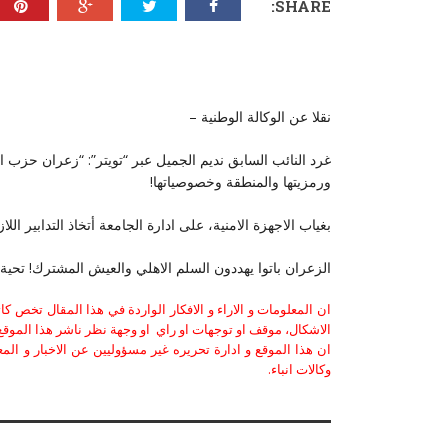
SHARE:
نقلا عن الوكالة الوطنية –
غرد النائب السابق نديم الجميل عبر “تويتر”: “زعران حزب ال
ورمزيتها والمنطقة وخصوصياتها!
بغياب الاجهزة الامنية، على ادارة الجامعة أتخاذ التدابير اللا
الزعران باتوا يهددون السلم الاهلي والعيش المشترك! تحية
ان المعلومات و الاراء و الافكار الواردة في هذا المقال تخص 
الاشكال، موقف او توجهات او راي او وجهة نظر ناشر هذا الموقع 
ان هذا الموقع و ادارة تحريره غير مسؤوليين عن الاخبار و الم
وكالات انباء.