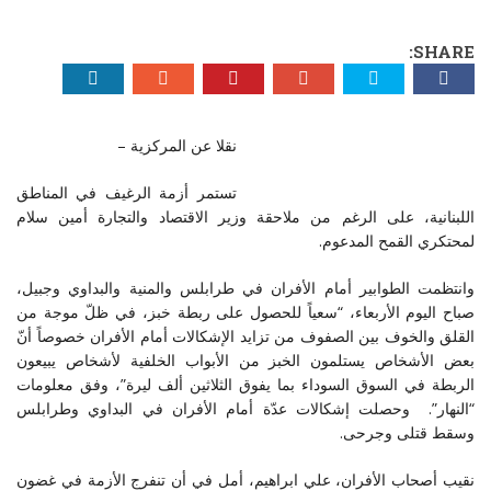
SHARE:
نقلا عن المركزية –
تستمر أزمة الرغيف في المناطق
اللبنانية، على الرغم من ملاحقة وزير الاقتصاد والتجارة أمين سلام
لمحتكري القمح المدعوم.
وانتظمت الطوابير أمام الأفران في طرابلس والمنية والبداوي وجبيل،
صباح اليوم الأربعاء، “سعياً للحصول على ربطة خبز، في ظلّ موجة من
القلق والخوف بين الصفوف من تزايد الإشكالات أمام الأفران خصوصاً أنّ
بعض الأشخاص يستلمون الخبز من الأبواب الخلفية لأشخاص يبيعون
الربطة في السوق السوداء بما يفوق الثلاثين ألف ليرة”، وفق معلومات
“النهار”. وحصلت إشكالات عدّة أمام الأفران في البداوي وطرابلس
وسقط قتلى وجرحى.
نقيب أصحاب الأفران، علي ابراهيم، أمل في أن تنفرج الأزمة في غضون