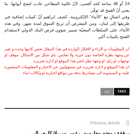
24 أو 48 ساعة كحد أقصى، لأنّ غالبية المطاحن عادت لتفتح أبوابها، ما
يعني أنّ القمح قد توفّر.
وفي اتصالٍ مع “الأنباء” الإلكترونية، كشف ابراهيم أنّ كميات إضافية في
طريقها إلى لبنان، ومن المفترض أن تريح السوق لمدة شهر، وفي هذه
الأثناء، على السلطات المعنيّة تسيير شؤون قرض البنك الدولي لاستقدام
القمح بكميات أكبر.
ان المعلومات و الاراء و الافكار الواردة في هذا المقال تخص كاتبها وحده و تعبر
عن وجهة نظره الخاصة دون غيره؛ ولا تعكس، باي شكل من الاشكال، موقف او
توجهات او راي او وجهة نظر ناشر هذا الموقع او ادارة تحريره.
ان هذا الموقع و ادارة تحريره غير مسؤوليين عن الاخبار و المعلومات المنشورة
عليه، و المنسوبة الى مصادرها بدقة من مواقع اخبارية او وكالات انباء.
TAGS
لبنان
Previous Article
برفقة زوجته وحارسه.. رئيس سريلانكا يفر إلى ...