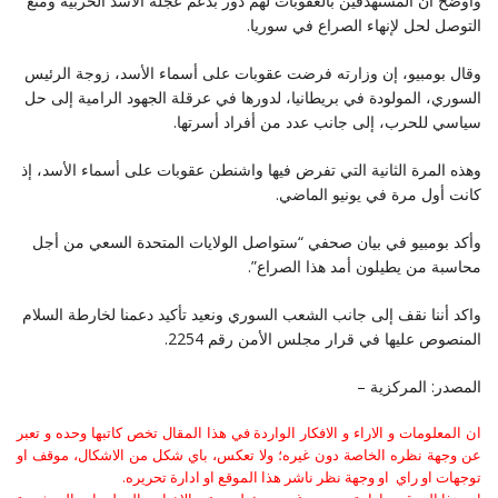
واوضح أن المستهدفين بالعقوبات لهم دور بدعم عجلة الأسد الحربية ومنع
التوصل لحل لإنهاء الصراع في سوريا.
وقال بومبيو، إن وزارته فرضت عقوبات على أسماء الأسد، زوجة الرئيس
السوري، المولودة في بريطانيا، لدورها في عرقلة الجهود الرامية إلى حل
سياسي للحرب، إلى جانب عدد من أفراد أسرتها.
وهذه المرة الثانية التي تفرض فيها واشنطن عقوبات على أسماء الأسد، إذ
كانت أول مرة في يونيو الماضي.
وأكد بومبيو في بيان صحفي “ستواصل الولايات المتحدة السعي من أجل
محاسبة من يطيلون أمد هذا الصراع”.
واكد أننا نقف إلى جانب الشعب السوري ونعيد تأكيد دعمنا لخارطة السلام
المنصوص عليها في قرار مجلس الأمن رقم 2254.
المصدر: المركزية –
ان المعلومات و الاراء و الافكار الواردة في هذا المقال تخص كاتبها وحده و تعبر
عن وجهة نظره الخاصة دون غيره؛ ولا تعكس، باي شكل من الاشكال، موقف او
توجهات او راي او وجهة نظر ناشر هذا الموقع او ادارة تحريره.