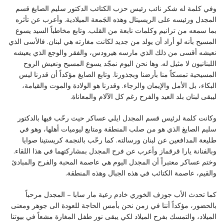
وفي كلمة له شكر نائب رئيس حزب الكتائب الدكتور سليم الصايغ قسم
المجدل ورئيسه على الريسيتال وهذه الجَمعة الميلادية. وأعرب عن تأثره
بما سمعه من ترانيم وكلمات نابعة من القلب. وتابع مخاطباً السيد يسوع
المسيح بأنه لو أراد أن يولد من جديد لكانت مغارته هي لبنان. فالأسى الذي
نعيشه أقسى من ذلك الذي مارسه هيرودس، والفقر والوجع الذي يعيشه
اللبنانيون لا مثيل له. وها نحن اليوم نمجّد يسوع المسيح ونعيش الروح
المسيحية تمسكاً منا بأرضنا وبجذورنا. وتابع الصايغ مؤكداً أن قدرنا ليس
البكاء، بل الأمل والإيمان والرجاء. وقدرنا هو الولادة والموت والقيامة،
ليبقى لبنان بلد العيد والفرح رغم كل الآلام والمعاناة.
وكانت كلمة لرئيس قسم المجدل ايلي عساكر حيث رحّب فيها بالدكتور
سليم الصايغ الذي هو من صلب المنطقة ومتابع ليوميات أهلها، وهو في
طليعة المدافعين عن لبنان ورسالته. كما رحّب بالنجمة كريستينا صوايا
وبالفنانة يارا قرقماز وأعرب عن فرح المجدل بمشاركتهما في هذا اللقاء.
وختم عساكر معتبراً أن المجدل اليوم هي عاصمة المحبة والفرح والمبادئ
والقيم، عاصمة الكتائب في هذه الجبال وهذه المنطقة.
كما تحدث الأب جوزف الخوري خادم رعية مار سابا – المجدل مرحباً
بالحضور، مؤكداً أننا في زمن نحن بأمس الحاجة للعودة الى جوهر ومعنى
الميلاد، والتمسك بفرح الميلاد لكي يبقى نور طفل المغارة مشعاً في بيوتنا