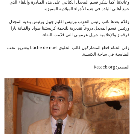
وعائلاتنا. كما شكر قسم المجدل الكتائبي على هذه المبادرة واللقاء الذي
جمع أهالي البلدة في هذه الأجواء الميلادية المميزة.
وقدّم بعدها نائب رئيس الحزب ورئيس اقليم جبيل ورئيس بلدية المجدل
ورئيس قسم المجدل دروعاً تقديرية للنجمة كريستينا صوايا والفنانة يارا
قرقماز والإعلامية جويل عرموني التي قدّمت اللقاء.
وفي الختام قطع المشاركون قالب الحلوى bûche de noël وشربوا نخب
المناسبة في ساحة الكنيسة.
المصدر: Kataeb.org