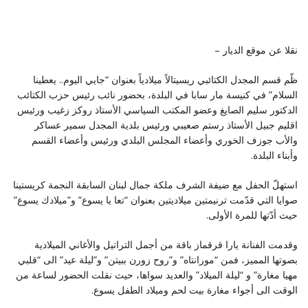
نقلا عن موقع الديار –
ظّم قسم المجدل الكتائبي ريسيتالاً ميلادياً بعنوان “جايي اليوم.. يعطينا
السلام” في كنيسة مار سابا في البلدة، بحضور نائب رئيس حزب الكتائب
الدكتور سليم الصايغ وعضو المكتب السياسي الأستاذ روكز زغيب ورئيس
اقليم جبيل الأستاذ رستم صعيبي ورئيس بلدية المجدل سمير عساكر
والأب جوزف الخوري وأعضاء المجلس البلدي ورئيس وأعضاء القسم
وأبناء البلدة.
استهلّ الحفل مع ضيفة الشرف ملكة جمال لبنان السابقة النجمة كريستينا
صوايا التي قدّمت ترنيمتين ميلاديتين بعنوان “تعا يا يسوع” و”ميلادك يسوع”
حيث أدّتها للمرة الأولى.
وقدمت الفنانة يارا قرقماز باقة من أجمل التراتيل والأغاني الميلادية
بصوتها المميز، فمن “مورانتاه” و”روح زورن ببيتن” و”ليلة عيد” الى “قلبي
مهيا مغارة” و “ليلة الميلاد” والعديد سواها، حيث نقلت الحضور لساعة من
الوقت الى أجواء مغارة بيت لحم وميلاد الطفل يسوع.