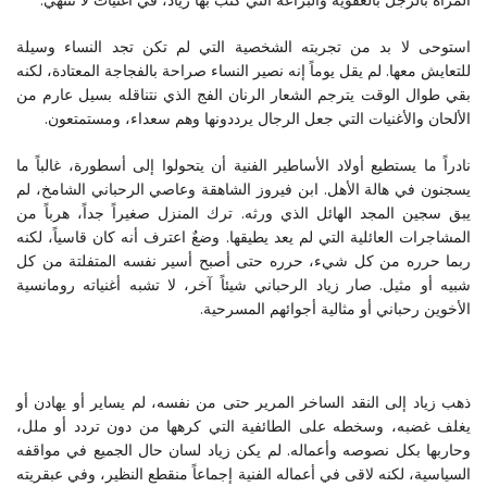
استوحى لا بد من تجربته الشخصية التي لم تكن تجد النساء وسيلة
للتعايش معها. لم يقل يوماً إنه نصير النساء صراحة بالفجاجة المعتادة، لكنه
بقي طوال الوقت يترجم الشعار الرنان الفج الذي نتناقله بسيل عارم من
الألحان والأغنيات التي جعل الرجال يرددونها وهم سعداء، ومستمتعون.
نادراً ما يستطيع أولاد الأساطير الفنية أن يتحولوا إلى أسطورة، غالباً ما
يسجنون في هالة الأهل. ابن فيروز الشاهقة وعاصي الرحباني الشامخ، لم
يبق سجين المجد الهائل الذي ورثه. ترك المنزل صغيراً جداً، هرباً من
المشاجرات العائلية التي لم يعد يطيقها. وضعٌ اعترف أنه كان قاسياً، لكنه
ربما حرره من كل شيء، حرره حتى أصبح أسير نفسه المتفلتة من كل
شبيه أو مثيل. صار زياد الرحباني شيئاً آخر، لا تشبه أغنياته رومانسية
الأخوين رحباني أو مثالية أجوائهم المسرحية.
ذهب زياد إلى النقد الساخر المرير حتى من نفسه، لم يساير أو يهادن أو
يغلف غضبه، وسخطه على الطائفية التي كرهها من دون تردد أو ملل،
وحاربها بكل نصوصه وأعماله. لم يكن زياد لسان حال الجميع في مواقفه
السياسية، لكنه لاقى في أعماله الفنية إجماعاً منقطع النظير، وفي عبقريته