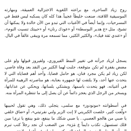
روح زياد الساخرة، مع براعته اللغوية الاختزالية العميقة، ومهارته
الموسيقية اللافتة، صنعت خليطاً عجيباً. هذا كله كان يسكبه ليس فقط في
المسرحيات، وإنما أيضاً في الأغنيات التي تبدو من الآن خالدة ولا يمكنها أن
تشيخ، مثل «ع هدير البوسطة» أو «عودك رنان» أو «حبيتك تنسيت النوم»،
أو «عندي ثقة فيك»، والكثير الكثير، مما تسمعه مرة ويبقى عالقاً في البال.
يسجل لزياد جرأته في تغيير النمط الفيروزي، ولفيروز قبولها ولو على
مضض بقفزة لم تكن متوقعة، جلبت لهما الكثير من النقد بعد وفاة عاصي.
لكن زياد لم يكن مجرد فنان، هو حامل قضايا، وأحد أهم قضاياه التي لا
يتحدث عنها أحد، ولا يلتفت لها جمهوره بعناية، هو مناصرته الرهيبة للمرأة
في أغنياته، فهو يتحدث باسمها، ويشتكي بلسانها، ويحكي عن عذاباتها،
ويسخر من الرجل الذي يعجز دائماً عن أن يصل إلى ما تنتظره المرأة منه.
في أسطوانته «مونودوز» مع سلمى، يتجلى ذلك، وهي تقول لحبيبها
«ولّعت كتير، خلصت الكبريتي لا إنت الزير ولني نفرتيتي»، أو «ضاق خلقي
يا صبي من هالجو العصبي… يا صبي شكك ما بينفع، شو بينفع يا ترى! مين
قلك تستسهل، تكذب دايماً ع مَرَه». من الصعب أن نجد رجلاً كتب تبرم
المرأة بالرجل بالعفوية والبراعة التي كتب بها زياد، في أغنيات لا تنتهي.