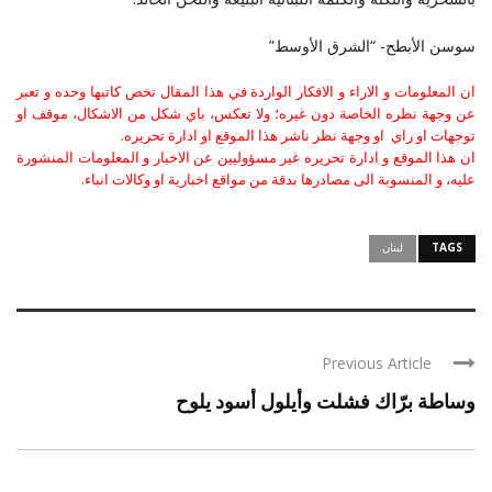
سوسن الأبطح- “الشرق الأوسط”
ان المعلومات و الاراء و الافكار الواردة في هذا المقال تخص كاتبها وحده و تعبر
عن وجهة نظره الخاصة دون غيره؛ ولا تعكس، باي شكل من الاشكال، موقف او
توجهات او راي او وجهة نظر ناشر هذا الموقع او ادارة تحريره.
ان هذا الموقع و ادارة تحريره غير مسؤوليين عن الاخبار و المعلومات المنشورة
عليه، و المنسوبة الى مصادرها بدقة من مواقع اخبارية او وكالات انباء.
TAGS
لبنان
Previous Article
وساطة برّاك فشلت وأيلول أسود يلوح