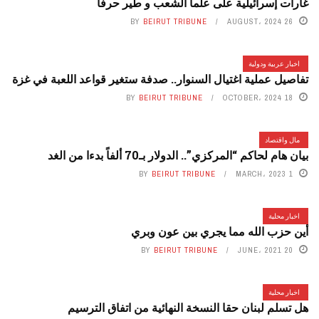
غارات إسرائيلية على علما الشعب و طير حرفا
BY
BEIRUT TRIBUNE
26 AUGUST، 2024
اخبار عربية ودولية
تفاصيل عملية اغتيال السنوار.. صدفة ستغير قواعد اللعبة في غزة
BY
BEIRUT TRIBUNE
18 OCTOBER، 2024
مال واقتصاد
بيان هام لحاكم “المركزي”.. الدولار بـ70 ألفاً بدءا من الغد
BY
BEIRUT TRIBUNE
1 MARCH، 2023
اخبار محلية
أين حزب الله مما يجري بين عون وبري
BY
BEIRUT TRIBUNE
20 JUNE، 2021
اخبار محلية
هل تسلم لبنان حقا النسخة النهائية من اتفاق الترسيم