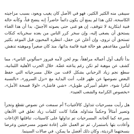
سيبقى منه الكثير الكثير، فهو في الأصل كان يغيب ويعود، بسبب مزاجيته
الكاسحة، لكن هذا لم يمنع أن يكون دائماً حاضراً. إنه ينضح فناً، وكأنه حالة
فنية ابتكارية لا تتوقف، إن هو غنى حتى بصوته الأجشّ، بدا أن هذا الغناء
يستحق أن يصغى إليه، وإن سخر كرر الناس من بعده سخرياته كنكات
تستحق أن تروى، وإن أعلن عن حفل، انتظره المحبون قبل الموعد بكثير
لتأمين مقاعدهم. هو حالة فنية قائمة بذاتها، منذ كان صغيراً وموهبته تدهش.
بدأ تأليف أول أعماله مراهقاً، يوم لحن لأمه فيروز «سألوني الناس»، مما
كشف عن موهبة لم تكن رغم يناعته غضّة. خلال الحرب الأهلية اللبنانية،
سطع نجم زياد الرحباني بشكل لافت من خلال مسرحياته التي حفظ
البعض نصوصها عن ظهر قلب. أتت البداية مع «نزل السرور»، «بالنسبة
لبكرا شو»، «فيلم أميركي طويل»، «شي فاشل»، «لولا فسحة الأمل»،
«بخصوص الكرامة والشعب العنيد».
هل رأيت مسرحيات تتداول كالأغنيات؟ أم سمعت عن نصوص تقطع وتجزأ
وتصير أمثالاً وحكماً متداوله. هكذا كانت كلمات زياد تعلق في الأذهان
بسرعة كما ألحانه. المسرحيات تم تداولها على كاسيتات، تناقلتها الإذاعات
وأعادت بثها باستمرار، ثم تم العمل على إعادة تصوير مسرحيتين وعرضا
بنسختهما الرديئة، وكان ذلك أفضل ما يمكن، في صالات السينما.