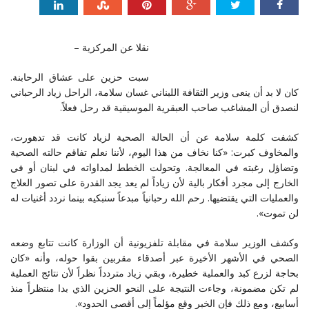
نقلا عن المركزية –
سبت حزين على عشاق الرحابنة.
كان لا بد أن ينعى وزير الثقافة اللبناني غسان سلامة، الراحل زياد الرحباني
لنصدق أن المشاغب صاحب العبقرية الموسيقية قد رحل فعلاً.
كشفت كلمة سلامة عن أن الحالة الصحية لزياد كانت قد تدهورت،
والمخاوف كبرت: «كنا نخاف من هذا اليوم، لأننا نعلم تفاقم حالته الصحية
وتضاؤل رغبته في المعالجة. وتحولت الخطط لمداواته في لبنان أو في
الخارج إلى مجرد أفكار بالية لأن زياداً لم يعد يجد القدرة على تصور العلاج
والعمليات التي يقتضيها. رحم الله رحبانياً مبدعاً سنبكيه بينما نردد أغنيات له
لن تموت».
وكشف الوزير سلامة في مقابلة تلفزيونية أن الوزارة كانت تتابع وضعه
الصحي في الأشهر الأخيرة عبر أصدقاء مقربين بقوا حوله، وأنه «كان
بحاجة لزرع كبد والعملية خطيرة، وبقي زياد متردداً نظراً لأن نتائج العملية
لم تكن مضمونة، وجاءت النتيجة على النحو الحزين الذي بدا منتظراً منذ
أسابيع، ومع ذلك فإن الخبر وقع مؤلماً إلى أقصى الحدود».