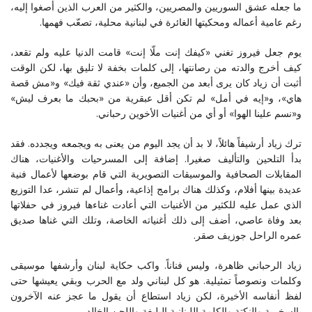
ما جعله عشق السوريين والمصريين، والكثير من العرب الذين أصغوا إليه،
رغم عامية أعماله ومحكيتها الغائرة في لبنانية محلية، تصعّب فهمها.
يوم جعل فيروز تغني «كيفك إنت ملّا إنت» قامت الدنيا عليه ولم تقعد،
كيف أخرج والدته من رصانتها، إلى كلمات بخفة لا تليق بها، لكن الوقت
أثبت أن زياد كان يرى أبعد من الجميع، وأن «عندي ثقة فيك» و«مش قصة
هاي»، و«إيه في أمل» لم تكن أقل عبقرية من «بحبك ما بعرف ليش»
و«نسم علينا الهوا» أو أي من أغنيات الأخوين رحباني.
ترك زياد أرشيفاً هائلاً، لا بد أن يجد اليوم من يعنى به ويجمعه ويجدده. فقد
بدأ التلحين والتأليف صغيرا. إضافة إلى المسرحيات والأغنيات، هناك
المقابلات الصحافية والموسيقات التصويرية التي قام بوضعها لأعمال فنية
عديدة بينها أفلام، وكذلك هناك برامج إذاعية، وأعمال لم تنشر، عدا التوزيع
الذي عمل عليه للكثير من الأغنيات التي أعادت غناءها فيروز في حفلاتها
بعد وفاة عاصي، أضف إلى ذلك أغنياته الخاصة، وتلك التي غناها صديق
عمره الراحل جوزيف صقر.
زياد الرحباني ظاهرة، وليس فناناً. واكب حكاية لبنان وأرشفها موسيقى
وكلمات ونصوصاً تمثيلية. هو كل لبناني ولد مع الحرب وبقي يعيشها حتى
لفظ أنفاسه الأخيرة، لكن زياد استطاع أن يقول ما عجز عنه الآخرون
بالسخرية والنكتة والكلمة اللبنانية البليغة واللحن الخالد.