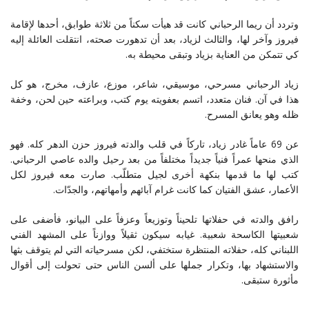
وتردد أن ريما الرحباني كانت قد هيأت سكناً من ثلاثة طوابق، أحدها لإقامة
فيروز وآخر لها، والثالث لزياد، بعد أن تدهورت صحته، انتقلت العائلة إليه
كي تتمكن من العناية بزياد وتبقى محيطة به.
زياد الرحباني مسرحي، موسيقي، شاعر، موزع، عازف، مخرج، هو كل
هذا في آن. فنان متعدد، اتسم بعفويته يوم كتب، وبراعته حين لحن، وخفة
ظله وهو يعانق المسرح.
عن 69 عاماً غادر زياد، تاركاً في قلب والدته فيروز حزن الدهر كله. فهو
الذي منحها عمراً فنياً جديداً مختلفاً من بعد رحيل والده عاصي الرحباني.
كتب لها ما قدمها بنكهة أخرى لجيل متطلّب. صارت معه فيروز لكل
الأعمار، عشق الفتيان كما كانت غرام آبائهم وأمهاتهم، والجدّات.
رافق والدته في حفلاتها تلحيناً وتوزيعاً وعزفاً على البيانو، فأضفى على
شعبيتها الكاسحة شعبية. غيابه سيكون ثقيلاً ووازناً على المشهد الفني
اللبناني كله، حفلاته المنتظرة ستختفي، لكن مسرحياته التي لم يتوقف بثها
والاستشهاد بها، وتكرار جملها على ألسن الناس حتى تحولت إلى أقوال
مأثورة ستبقى.