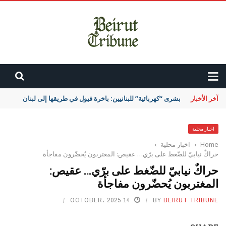
آخر الأخبار
بشرى “كهربائية” للبنانيين: باخرة فيول في طريقها إلى لبنان
اخبار محلية
Home
›
اخبار محلية
›
حراكٌ نيابيّ للضّغط على برّي… عقيص: المغتربون يُحضّرون مفاجأة
حراكٌ نيابيّ للضّغط على برّي… عقيص:
المغتربون يُحضّرون مفاجأة
14 OCTOBER، 2025
BY
BEIRUT TRIBUNE