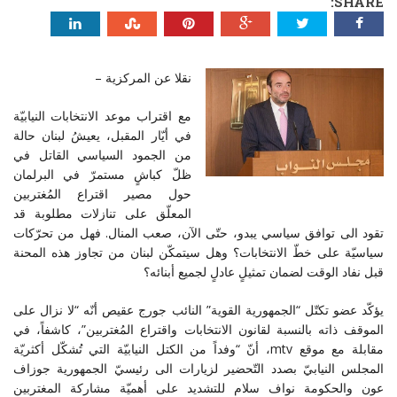
SHARE:
نقلا عن المركزية –
مع اقتراب موعد الانتخابات النيابيّة
في أيّار المقبل، يعيشُ لبنان حالة
من الجمود السياسي القاتل في
ظلّ كباشٍ مستمرّ في البرلمان
حول مصير اقتراع المُغتربين
المعلّق على تنازلات مطلوبة قد
تقود الى توافق سياسي يبدو، حتّى الآن، صعب المنال. فهل من تحرّكات
سياسيّة على خطّ الانتخابات؟ وهل سيتمكّن لبنان من تجاوز هذه المحنة
قبل نفاد الوقت لضمان تمثيلٍ عادلٍ لجميع أبنائه؟
يؤكّد عضو تكتّل “الجمهورية القوية” النائب جورج عقيص أنّه “لا نزال على
الموقف ذاته بالنسبة لقانون الانتخابات واقتراع المُغتربين”، كاشفاً، في
مقابلة مع موقع mtv، أنّ “وفداً من الكتل النيابيّة التي تُشكّل أكثريّة
المجلس النيابيّ بصدد التّحضير لزيارات الى رئيسيّ الجمهورية جوزاف
عون والحكومة نواف سلام للتشديد على أهميّة مشاركة المغتربين