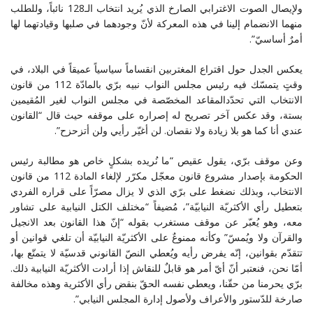
ولإيصال الصوت الاغترابي الصارخ الذي يُريد انتخاب الـ128 نائباً، وللطلب
منهما الانضمام إلينا في هذه المعركة لأنّ وجودهما في صلبها وقيادتهما لها
أمرٌ أساسيّ”.
يعكس الجدل حول اقتراع المغتربين انقساماً سياسياً عميقاً في البلاد، في
وقتٍ يتمسّك فيه رئيس مجلس النواب نبيه برّي بالمادّة 112 من قانون
الانتخاب التي تحدّدالمقاعد المخصّصة في مجلس النواب لغير المُقيمين
بستة، وقد عكس آخر تصريح له إصراره على موقفه حيث قال “القانون
عندي أنا كما هو بلا زيادة ولا نقصان. لن أغيّر رأيي ولن أتزحزح”.
وعن موقف برّي، يقول عقيص “ما نُريده بشكلٍ خاص هو مطالبة رئيس
الحكومة بإصدار مشروع قانون معجّل مكرّر لإلغاء المادة 112 من قانون
الانتخاب، وبذلك نضغط على برّي الذي لا يزال مصرّاً على قراره الفردي
بتعطيل رأي الأكثريّة النيابيّة”، مُضيفاً “مختلف الكتل النيابية على تشاور
معه، وهو يُعبّر عن موقف مستغرب بقوله “إنّ هذا القانون بعد الانجيل
والقرآن ولا ويُمسّ” وكأنه ممنوعٌ على الأكثريّة النيابيّة أن تلغي قوانين أو
تتقدّم بقوانين، إنّه يفرض رأيه ويُعطي النصّ القانوني قدسيّة لا يتمتّع بها،
أمّا نحن، فنعتبر أنّ أيّ أمر هو قابلٌ للنقاش إذا أرادت الأكثريّة النيابية ذلك.
برّي يحرمنا من حقّنا، ويعطي نفسه الحقّ بنقض رأي الأكثرية وهذه مخالفة
صارخة للدّستور والأعراف ولأصول إدارة المجلس النيابي”.