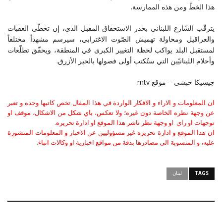
هذا الخطّ ومن هذه الممارسة.
يترقّب الشّارع اللبناني بحذر الاستحقاق المقبل الذي، إن تخطّى العقبات
والعراقيل ومحاولة تهميش الصّوت الاغترابي، سيرسم مشهداً مختلفاً
لمستقبل البلد يواكب لحظة التغيير الكبرى في المنطقة، ويحقّق تطلّعات
وأحلام اللبنانيّين التي ستُكتب أولى فصولها بالحبر الأزرق.
جيسيكا حبشي – موقع mtv
ان المعلومات و الاراء و الافكار الواردة في هذا المقال تخص كاتبها وحده و تعبر
عن وجهة نظره الخاصة دون غيره؛ ولا تعكس، باي شكل من الاشكال، موقف او
توجهات او راي او وجهة نظر ناشر هذا الموقع او ادارة تحريره.
ان هذا الموقع و ادارة تحريره غير مسؤوليين عن الاخبار و المعلومات المنشورة
عليه، و المنسوبة الى مصادرها بدقة من مواقع اخبارية او وكالات انباء.
TAGS
لبنان