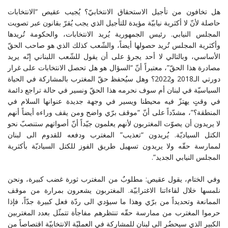
هل تخافون من تأجيل الاستحقاق الانتخابيّ؟ يُجيب عقيص “الانتخابات
حاصلة لأنّ لا أكثرية نيابيّة مؤيدة للتأجيل الذي يجب يُقرّ بقانون عبر تصويت
المجلس النيابي. رئيس الجمهورية يُريد الانتخابات، والحكومة تُريدها
وأكثرية المجلس تُريد حصولها أيضاً، والشّعب كذلك الذي هو صاحب الحقّ
الأساسي، وبالتالي لا أحد يجرؤ على أن يقول للشّعب اللبناني إنّه يريد
مصادرة هذا الحقّ”، معتبراً أنّ “السؤال هو هل تحصل الانتخابات على غرار
دورتي الـ2018 و2022؟ وهل سيُحفظ حقّ المغترب بالمشاركة في الحياة
السياسيّة في لبنان أم سوف نحرمه هذا الحقّ ونسير في حالة تراجع دائمة
في وقتٍ يهتزّ فيه محيطنا ويسير في وجهة جديدة عنوانها السلام في
المنطقة؟”، مشدّداً على أنّ “موقف برّي واضح ومن يقف وراءه أيضاً أنهم
لا يريدون أن يصوّت المغتربون لأنهم يعلمون جيّداً أنّ أصواتهم ستنصبّ نحو
الكتل السياديّة. يُريدون “تعذيب” المغترب ودفعه للقدوم الى لبنان
لممارسة حقّه ولا يريدون تسهيل طريق الفوز للكتل السياديّة بأكثرية
المجلس النيابي الجديد”.
وفي الختام، يقول عقيص: مطلوبٌ من المغترب ثورة غضب كبيرة، ونحن
نلمسها خلال لقاءاتنا الاغترابيّة. المغتربون يشعرون بمرارة من موقف
الممانعة وتحديداً من برّي وهذا ما سيؤدي الى ردّة فعل كبيرة جدّاً، فإذا
حرموا المغترب من ممارسة حقّه تنتظرهم مفاجأة تتمثّل بعدد المغتربين
الكبير الذي سيحضُر الى لبنان للمشاركة في العمليّة الانتخابيّة اقتصاصاً من