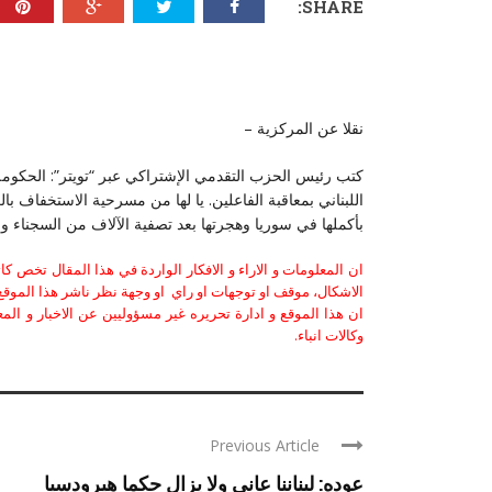
SHARE:
نقلا عن المركزية –
كتب رئيس الحزب التقدمي الإشتراكي عبر “تويتر”: الحكومة
اللبناني بمعاقبة الفاعلين. يا لها من مسرحية الاستخفاف 
بأكملها في سوريا وهجرتها بعد تصفية الآلاف من السجناء واست
ان المعلومات و الاراء و الافكار الواردة في هذا المقال تخص 
الاشكال، موقف او توجهات او راي او وجهة نظر ناشر هذا الموقع 
ان هذا الموقع و ادارة تحريره غير مسؤوليين عن الاخبار و الم
وكالات انباء.
Previous Article
عوده: لبناننا عانى ولا يزال حكما هيرودسيا