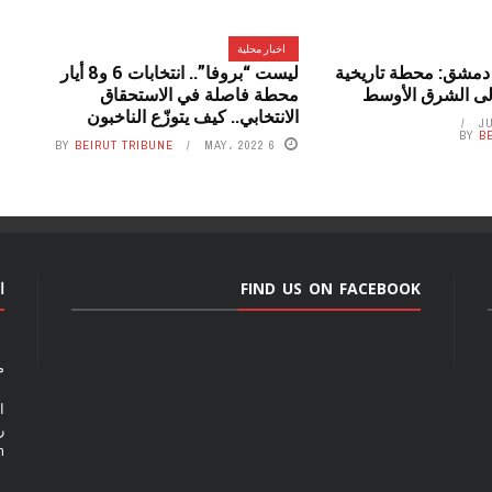
اخبار محلية
دمشق: محطة تاريخية
ليست “بروفا”.. انتخابات 6 و8 أيار
إلى الشرق الأوسط
محطة فاصلة في الاستحقاق
الانتخابي.. كيف يتوزّع الناخبون
BY
B
BY
BEIRUT TRIBUNE
6 MAY، 2022
FIND US ON FACEBOOK
ا
م
ا
رق
m