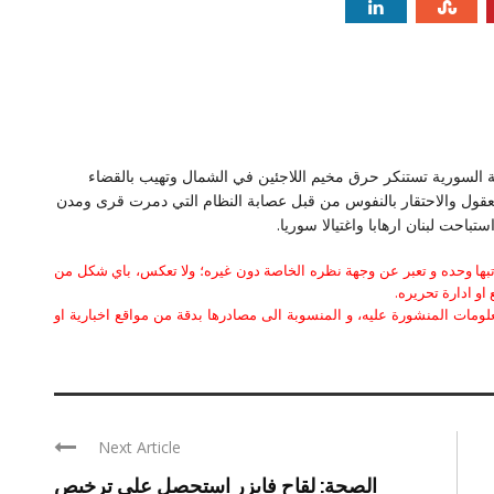
 السورية تستنكر حرق مخيم اللاجئين في الشمال وتهيب بالقضاء
بالعقول والاحتقار بالنفوس من قبل عصابة النظام التي دمرت قرى ومدن
باحت لبنان ارهابا واغتيالا سوريا.
كاتبها وحده و تعبر عن وجهة نظره الخاصة دون غيره؛ ولا تعكس، باي شكل من
او ادارة تحريره.
علومات المنشورة عليه، و المنسوبة الى مصادرها بدقة من مواقع اخبارية او
Next Article
الصحة: لقاح فايزر استحصل على ترخيص