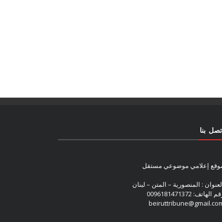
تصل بنا
وقع إعلامي موضوعي مستقل
لعنوان : المنصورية – المتن – لبنان
م الهاتف: 0096181471372
beiruttribune@gmail.co