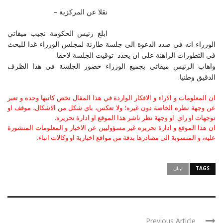
نقلا عن المركزية –
ابلغ رئيس الحكومة نجيب ميقاتي
الوزراء انه في صدد الدعوة الى جلسة طارئة لمجلس الوزراء غدا للبحث
في التطورات الراهنة على ان يحدد توقيت الجلسة لاحقا.
واهاب الرئيس ميقاتي بجميع الوزراء حضور الجلسة في هذا الظرف
الدقيق وطنيا.
ان المعلومات و الاراء و الافكار الواردة في هذا المقال تخص كاتبها وحده و تعبر
عن وجهة نظره الخاصة دون غيره؛ ولا تعكس، باي شكل من الاشكال، موقف او
توجهات او راي او وجهة نظر ناشر هذا الموقع او ادارة تحريره.
ان هذا الموقع و ادارة تحريره غير مسؤوليين عن الاخبار و المعلومات المنشورة
عليه، و المنسوبة الى مصادرها بدقة من مواقع اخبارية او وكالات انباء.
TAGS
لبنان
Previous Article