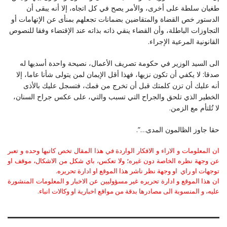
طغيان سلطة على أخرى، والأمر يصح في كل اتجاه، إلا أنه يبقى أن
الدستور خص القضاة والمتقاضين بضمانات تجعلهم بمنأى عن الإتهامات أو
التجاوزات الباطلة، وأن القضاء ينقي ذاته بذاته عند الإقتضاء وفقا للنصوص
القانونية المرعية الإجراء.
الى السيد الوزير في حكومة تصريف الأعمال، نصيحة واحدة أسديها له
صدقا: لا يكفي أن تكون نزيها، فهذا أقل الإيمان لمن يتولى شأنا عاما، إلا
أنه عليك أن تزن كلمتك قبل أن تخرج من فمك، فتسجل عليك بالأذى
الخطير الذي تلحق والجراح التي تسبب والتي، على عكس جراح السنان،
لا تُلتأم مع الزمن.
حقا جاوز الظالمون المدى…”.
ان المعلومات و الاراء و الافكار الواردة في هذا المقال تخص كاتبها وحده و تعبر
عن وجهة نظره الخاصة دون غيره؛ ولا تعكس، باي شكل من الاشكال، موقف او
توجهات او راي او وجهة نظر ناشر هذا الموقع او ادارة تحريره.
ان هذا الموقع و ادارة تحريره غير مسؤوليين عن الاخبار و المعلومات المنشورة
عليه، و المنسوبة الى مصادرها بدقة من مواقع اخبارية او وكالات انباء.