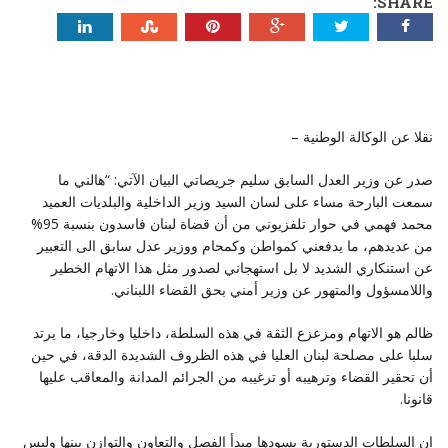
SHARE:
نقلا عن الوكالة الوطنية –
صدر عن وزير العدل السابق سليم جريصاتي البيان الآتي: “هالني ما
سمعت البارحة مساء على لسان السيد وزير الداخلية والبلديات العميد
محمد فهمي في حوار تلفزيوني من أن قضاة لبنان فاسدون بنسبة 95%
من عديدهم، ما يدفعني كمواطن وكمحام ووزير عدل سابق الى التعبير
عن استنكاري الشديد لا بل استهجاني لصدور مثل هذا الاتهام الخطير
واللامسؤول والمتهور عن وزير أمني بحق القضاء اللبناني.
ظالم هو الاتهام ومزعزع الثقة في هذه السلطة، داخليا وخارجيا، ما يرتد
سلبا على مصلحة لبنان العليا في هذه الظروف الشديدة الدقة، في حين
أن تحقير القضاء وترهيبه أو ترغيبه من الجرائم المدانة والمعاقب عليها
قانونا.
إن السلطات الدستورية يسودها مبدأ الفصل والتعاون والتوازن بينها وليس