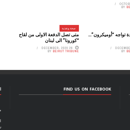
BY
B
صحة وتغذية
 تواجه “أوميكرون”…
متى تصل الدفعة الاولى من لقاح
“كورونا” الى لبنان
26 DECEMBER، 2020
BY
BEIRUT TRIBUNE
BY
B
FIND US ON FACEBOOK
ا
م
ا
رق