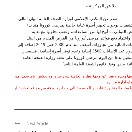
نقلا عن المركزية –
صدر عن المكتب الإعلامي لوزارة الصحة العامة البيان التالي:
مستشفيات بوجوب تجهيز أسرة عناية خاصة لمرضى كورونا منذ بدء
 اللبناني ما أتيح لها من مساعدات، وعقب تجاوبها مع نقابة
ة واعتماد دفع فواتير مرضى كورونا من القرض المقدم من البنك
الدولي بشكل دوري، وبعد الإنتهاء ادارياً من تحويل المستحقات المالية من تجاوزات أسقف منذ عام 2000 حتى 2019 إضافة إلى
مستحقات 2020 حتى تشرين الأول الماضي، وبعد تخطي اليوم عدد الإصابات 3500 إصابة وعدم توفر أسرة إضافية، فسيصدر
تقبل بدءا من اليوم مرضى كورونا على نفقة وزارة الصحة العامة
ة بحقها وفق قانون التعبئة العامة النافذ”.
كاتبها وحده و تعبر عن وجهة نظره الخاصة دون غيره؛ ولا تعكس، باي شكل من
او ادارة تحريره.
علومات المنشورة عليه، و المنسوبة الى مصادرها بدقة من مواقع اخبارية او
Next Article