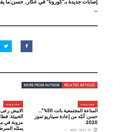
إصابات جديدة بـ”كورونا” في عكار.. حسن:ما يف
...
MORE FROM AUTHOR
RELATED ARTICLES
صحة وتغذية
صحة وتغذية
المناعة المجتمعية باتت 50%”…
الابيض رعى م
حسن: أنبّه من إعادة سيناريو تموز
الخبيثة: قط
2020
مرونة في مو
يمثله السرط
25 MAY، 2021