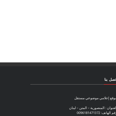
تصل بنا
وقع إعلامي موضوعي مستقل
لعنوان : المنصورية – المتن – لبنان
م الهاتف: 0096181471372