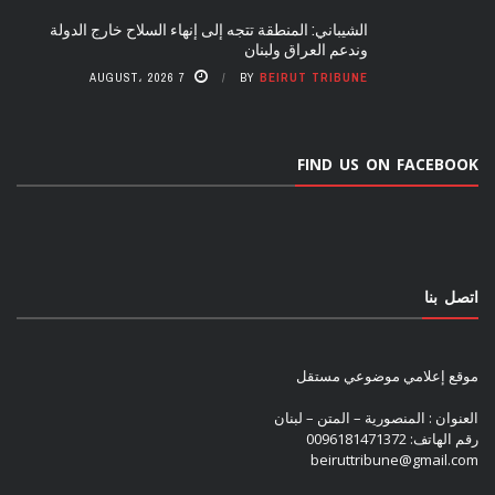
الشيباني: المنطقة تتجه إلى إنهاء السلاح خارج الدولة
وندعم العراق ولبنان
7 AUGUST، 2026
BY
BEIRUT TRIBUNE
FIND US ON FACEBOOK
اتصل بنا
موقع إعلامي موضوعي مستقل
العنوان : المنصورية – المتن – لبنان
رقم الهاتف: 0096181471372
beiruttribune@gmail.com