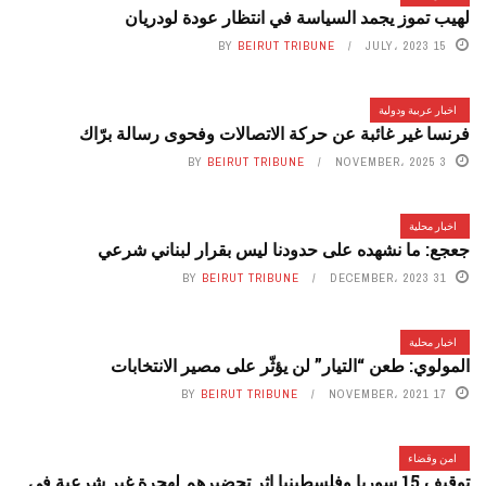
لهيب تموز يجمد السياسة في انتظار عودة لودريان
BY
BEIRUT TRIBUNE
15 JULY، 2023
اخبار عربية ودولية
فرنسا غير غائبة عن حركة الاتصالات وفحوى رسالة برّاك
BY
BEIRUT TRIBUNE
3 NOVEMBER، 2025
اخبار محلية
جعجع: ما نشهده على حدودنا ليس بقرار لبناني شرعي
BY
BEIRUT TRIBUNE
31 DECEMBER، 2023
اخبار محلية
المولوي: طعن “التيار” لن يؤثّر على مصير الانتخابات
BY
BEIRUT TRIBUNE
17 NOVEMBER، 2021
امن وقضاء
توقيف 15 سوريا وفلسطينيا اثر تحضيرهم لهجرة غير شرعية في