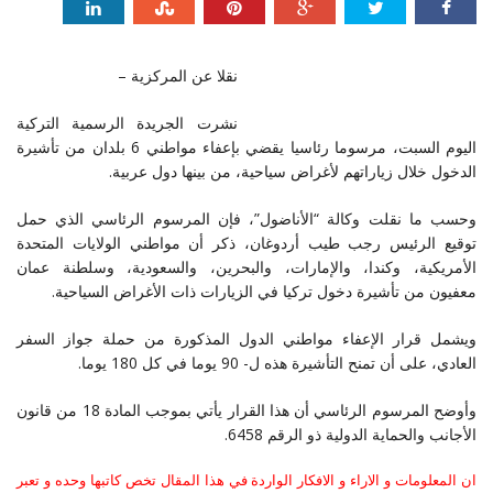
نقلا عن المركزية –
نشرت الجريدة الرسمية التركية
اليوم السبت، مرسوما رئاسيا يقضي بإعفاء مواطني 6 بلدان من تأشيرة
الدخول خلال زياراتهم لأغراض سياحية، من بينها دول عربية.
وحسب ما نقلت وكالة “الأناضول”، فإن المرسوم الرئاسي الذي حمل
توقيع الرئيس رجب طيب أردوغان، ذكر أن مواطني الولايات المتحدة
الأمريكية، وكندا، والإمارات، والبحرين، والسعودية، وسلطنة عمان
معفيون من تأشيرة دخول تركيا في الزيارات ذات الأغراض السياحية.
ويشمل قرار الإعفاء مواطني الدول المذكورة من حملة جواز السفر
العادي، على أن تمنح التأشيرة هذه ل- 90 يوما في كل 180 يوما.
وأوضح المرسوم الرئاسي أن هذا القرار يأتي بموجب المادة 18 من قانون
الأجانب والحماية الدولية ذو الرقم 6458.
ان المعلومات و الاراء و الافكار الواردة في هذا المقال تخص كاتبها وحده و تعبر