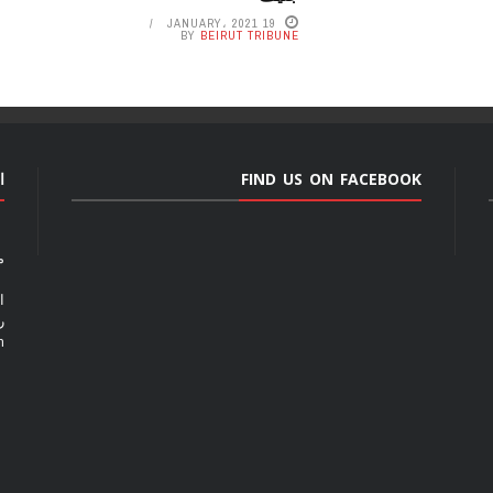
19 JANUARY، 2021
BY
BEIRUT TRIBUNE
FIND US ON FACEBOOK
ا
م
ا
رق
m