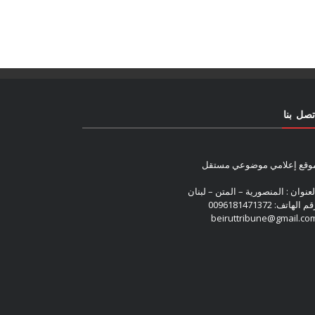
تصل بنا
وقع إعلامي موضوعي مستقل
لعنوان : المنصورية – المتن – لبنان
م الهاتف: 0096181471372
beiruttribune@gmail.co