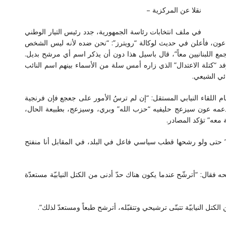
نقلا عن المركزية –
في ملف انتخابات رئاسة الجمهورية، جدد رئيس التيار الوطني
عون، فأعلن في حديث لوكالة “رويترز”: “نحن ضده لأنه ليس الشخص
 اللبنانيين معاً”، قال باسيل هذا دون أن يذكر اسم أي مرشح بديل.
 “كتلة الاعتدال” الذي زاره أمس سلة من الأسماء بينهم اسم النائب
ائي الشيعي.
 اللقاء النيابي المستقل: “إن لم ترسُ الأمور على جعجع فإن فرنجية
دعمه عون سيزعج حليفيه “حزب الله” وبري، وسيزعج، بطبيعة الحال،
معه” تؤكد المصادر.
مة” حتى ولو رشحها قطب سياسي فاعل في البلد، في المقابل أنا منفتح
ال: “أترشّح عندما يكون هناك حدّ أدنى من الكتل النيابيّة مستعدّة
تل النيابيّة تتبنّى ترشيحي وتتقبّله، أترشح طبعاً ومستعدّ لذلك”.