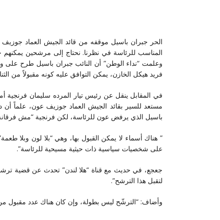
الحر جبران باسيل موقفه من قائد الجيش العماد جوزيف 
المناسب للرئاسة في نظرنا. نحتاج إلى مرشحين يمكنهم جمع
وعلمت “نداء الوطن” أن النائب جبران باسيل طرح على وفد
فريد هيكل الخازن، يمكن التوافق عليه كونه مقبولاً من الثن
في المقابل ينقل عن رئيس تيار المرده سليمان فرنجية أمام
مستعد للسير بقائد الجيش العماد جوزيف عون، علماً أن 
باسيل الذي يرفض عون للرئاسة، لكن فرنجية “مش فرقانة 
” هناك أسماء لا يمكن القبول بها، وهي “بلا لون وبلا طع
على شخصيات سياسية ذات حيثية مسيحية للرئاسة”.
جعجع، في حديث مع قناة “هلا لندن” تحدث عن قضية ترشحه فق
لتقبل هذا الترشح”.
وأضاف: “الترشّح ليس بطولة، وإن كان هناك عدد مقبول من الك