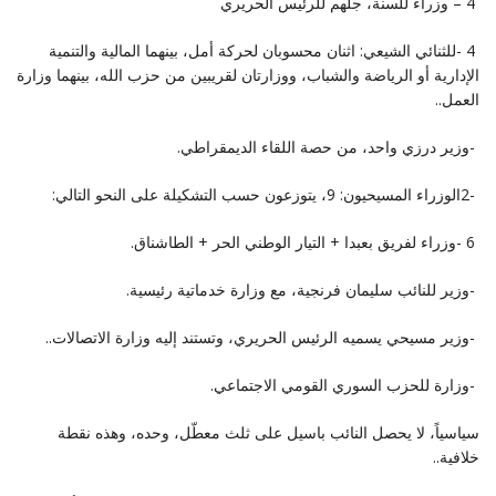
‎ – 4 ‎وزراء للسنة، جلهم للرئيس الحريري
‎- 4 ‎للثنائي الشيعي: اثنان محسوبان لحركة أمل، بينهما المالية والتنمية
الإدارية أو الرياضة والشباب، ووزارتان ‏لقريبين من حزب الله، بينهما وزارة
العمل‎..‎
‎- ‎وزير درزي واحد، من حصة اللقاء الديمقراطي‎.‎
‎2- ‎الوزراء المسيحيون: 9، يتوزعون حسب التشكيلة على النحو التالي‎:‎
‎- 6 ‎وزراء لفريق بعبدا + التيار الوطني الحر + الطاشناق‎.‎
‎- ‎وزير للنائب سليمان فرنجية، مع وزارة خدماتية رئيسية‎.‎
‎- ‎وزير مسيحي يسميه الرئيس الحريري، وتستند إليه وزارة الاتصالات‎..‎
‎- ‎وزارة للحزب السوري القومي الاجتماعي‎.‎
سياسياً، لا يحصل النائب باسيل على ثلث معطّل، وحده، وهذه نقطة
خلافية‎..‎