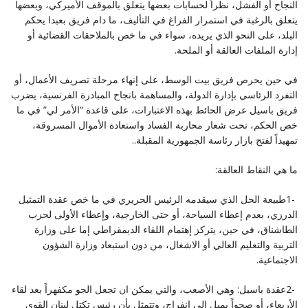
النجاح أو الفشل، نظراً لحسابات بعضها يتعلق ‏بالموقف الأميركي، وبعضها
يتعلق بالرغبة في استمرار الفراغ في التأليف، ما دام فريق بعبدا يحكم
البلد، على النحو ‏الذي يريده، سواء في ما خص بالملاحقات القضائية أو
إدارة الملفات العالقة أو الملحة‎.‎
في حين يحرص فريق بيت الوسط، على إنهاء مرحلة تصريف الأعمال، أو
التفرد الرئاسي بإدارة الدولة، والمساهمة ‏بانجاح المبادرة الفرنسية، يضرب
فريق باسيل عرض الحائط بهذه الاعتبارات، على قاعدة “الأمر لي” في ما
خص ‏الحكم، تحت شعار محاربة الفساد واستعادة الأموال المسروقة،
تمهيداً لفتح بازار رئاسة الجمهورية المقبلة‎..‎
ما هي النقاط العالقة‎:‎
‎1- ‎طبيعة الحل الذي سيقدمه الرئيس الحريري في ما خص عقدة التمثيل
الدرزي، بعدم إعطاء السياحة، أو حتى ‏الخارجية، وإعطاء الأولى لحزب
الطاشناق، في حين، يتركز إهتمام اللقاء الديمقراطي إما على وزارة
التربية والتعليم ‏العالي أو الاشغال، من دون استبعاد وزارة الشؤون
الاجتماعية‎.‎
‎2- ‎عقدة باسيل: وهي الأصعب، والتي يمكن ان تجعل الجو مكفهراً بعد لقاء
الأربعاء، أو صحواً يميل إلى انفراج، ‏وتتمثل بأن رئيس تكتل لبنان القوي