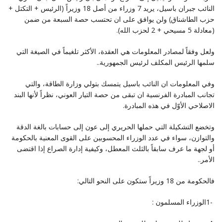
النائب جبران باسيل، يريد 7 وزراء من أصل 18 وزيراً (الرئيس + التكتل +
‏حزب الطاشناق) ولن يوافق على ان تحتسب حصة السبعة من ضمن
(معادلة 5 مسيحي + 2 لحزب الله‎).‎
ولعل وفقاً لمصادر المعلومات هي العقدة، الأكثر تلغيماً في الصيغة التي
سلمها الرئيس المكلف لرئيس الجمهورية‎..‎
وفي المعلومات ان النائب باسيل يتمسك بتولي وزارة الطاقة، والتي
تجانب المبادرة الفرنسية ان تبقى من حصة التيار ‏العوني، نظراً لأنها البند
الاصلاحي الأوّل في هذه المبادرة‎.‎
وتخضع التشكيلة التي حملها الحريري إلى عون إلى حسابات بالغة الدقة
والتوازن، سواء في عدد الوزراء المحسوبين ‏على القوى المعنية بالحكومة
أو لجهة ما عرف سابقاً بالثلث المعطل، وكيفية إدارة الصراع إذا اقتضى
الأمر‎..‎
فالحكومة من 18 وزيراً ستكون على النحو التالي‎:‎
‎1- ‎الوزراء المسلمون‎: ‎