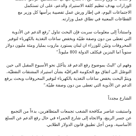
الوزارات بهدف تنظيم كلفة الاستيراد والدعم، ‏على ان تستكمل
الاجتماعات اليوم، في إطار ورش عمل تفصيية يرأسها كل وزير مع
القطاعات المعنية في نطاق ‏عمل وزارته‎.‎
واستناداً إلى معلومات سربت فإن البحث تناول “رفع الدعم عن الأدوية
التي تعطى من دون وصفة طبيّة وبخفض ‏ساعات التغذية بالكهرباء لتوفير
المحروقات وتبيّن للوزراء ان لبنان يستورد مازوت بمليار ومئة مليون دولار
سنوياً ‏اما البنزين فيكلف الدولة 800 مليوناً‎”.‎
وفهم ان “البتّ بموضوع رفع الدعم قد يتأجّل نحو الأسبوع المقبل الى حين
التوصّل الى اتفاق مع الحكومة العراقيّة ‏بشأن استيراد المشتقات النفطيّة،
ويتمّ البحث بخفض ساعات التغذية بالكهرباء لتوفير المحروقات وبحث برفع
الدعم ‏عن الأدوية التي تعطى من دون وصفة طبيّة‎”.‎
الشارع مجدداً
واستبقت عناصر مكافحة الشغب تجمعات المتظاهرين، بدءاً من التجمع
عن جسر الرينغ، والاتجاه إلى شارع الحمراء ‏في حال رفع الدعم عن السلع
الأساسية، ومن أجل تطبيق قانون الدولار الطلابي‎.‎