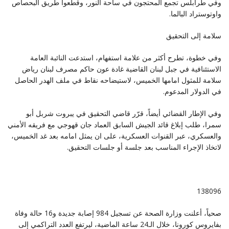
وفي طرابلس تجمع المحتجون في ساحة النور، وقطعوا طريق البحصاص
واوتوستراد البالما‎.‎
سلامة إلى التحقيق
وفي خطوة، تطرح أكثر من علامة استفهام، استدعت النائبة العامة
الاستئنافية في جبل لبنان القاضية غادة عون حاكم ‏مصرف لبنان رياض
سلامة للمثول امامها الخميس، لاستيضاحه نقاط في ملف الهدر الحاصل
في الدولار المدعوم‎.‎
وفي الإطار القضائي أيضاً، قرّر قاضي التحقيق في يبروت شربل أبو
سمرا، طلب إبلاغ قائد الجيش السابق العماد ‏جان قهوجي مع فريقه الأمني
والعسكري، عبر القنوات العسكرية، على ان يمثل امامه بعد غد الخميس،
لاتخاذ ‏الإجراء المناسب بعد جلسة أو جلسات التحقيق‎.‎
‎138096‎
صحياً، أعلنت وزارة الصحة عن تسجيل 984 إصابة جديدة و16 حالة وفاة
بفايروس كورونا، خلال الـ24 ساعة ‏الماضية، ليرتفع العدد التراكمي إلى