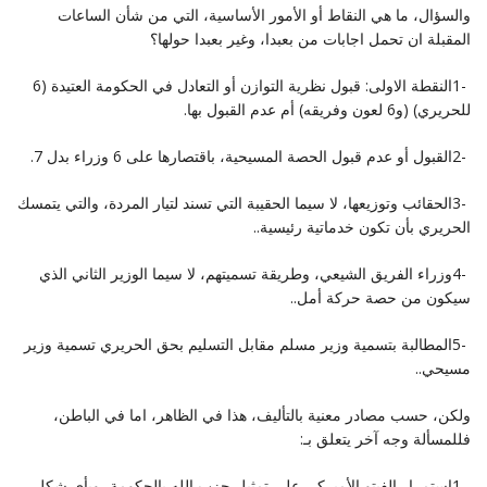
والسؤال، ما هي النقاط أو الأمور الأساسية، التي من شأن الساعات
المقبلة ان تحمل اجابات من بعبدا، وغير بعبدا ‏حولها؟
‎1- ‎النقطة الاولى: قبول نظرية التوازن أو التعادل في الحكومة العتيدة (6
للحريري) (و6 لعون وفريقه) أم عدم ‏القبول بها‎.‎
‎2- ‎القبول أو عدم قبول الحصة المسيحية، باقتصارها على 6 وزراء بدل 7‏‎.‎
‎3- ‎الحقائب وتوزيعها، لا سيما الحقيبة التي تسند لتيار المردة، والتي يتمسك
الحريري بأن تكون خدماتية رئيسية‎..‎
‎4- ‎وزراء الفريق الشيعي، وطريقة تسميتهم، لا سيما الوزير الثاني الذي
سيكون من حصة حركة أمل‎..‎
‎5- ‎المطالبة بتسمية وزير مسلم مقابل التسليم بحق الحريري تسمية وزير
مسيحي‎..‎
ولكن، حسب مصادر معنية بالتأليف، هذا في الظاهر، اما في الباطن،
فللمسألة وجه آخر يتعلق بـ‎:‎
‎1- ‎استمرار الفيتو الأميركي على تمثيل حزب الله بالحكومة، وبأي شكل