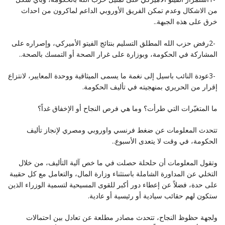
من الاشكال وعدم تمكن الفريق الأوروبي ‏الداعم لماكرون من احداث
خرق على هذه الجبهة‎..‎
‎2- ‎رفض حزب الله المطلق التسليم بنتائج الفيتو الأميركي، وإصراره على
المشاركة في الحكومة، وبوزارة على غرار ‏الصحة أو التمسك بالصحة‎..‎
‎3- ‎عودة النائب باسيل إلى نغمة ما يسمى الميثاقية ووحدة المعايير، لانتزاع
إقرار من الحريري بمنهجيته في تأليف ‏الحكومة‎.‎
ما المتغيّرات التي طرأت؟ وما هي فرص النجاح أو الإخفاق غداً؟
تتحدث المعلومات عن ضغط فرنسي واوروبي ومصري لإنجاز تأليف
الحكومة، في وقت لا يتعدى الأسبوع‎..‎
وتقول المعلومات أن حلحلة حصلت في ما خص آلية التأليف، من خلال
التخلي عن المداورة الشاملة باستثناء وزارة ‏المال، والتعامل مع كل حقيبة
على حدة، فضلاً عن إعطاء دور أكبر للقوى المسيحية لتسمية الوزراء الذين
ستكون لهم ‏حقائب سيادية أو رئيسية أو عادية‎.‎
ولجهة حظوظ النجاح، تتحدث مصادر مطلعة عن تعادل بين احتمالات