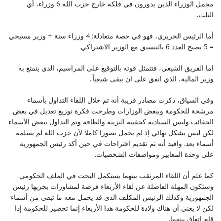
مجمل الوزراء الذين يدورون في فلكه خارج حزب الله 6 وزراء، أي
الثلث‎..‎
أما الرئيس الحريري، فهو في حصة متعادلة: 4 وزراء سنة + وزير مسيحي
= 5 يصبح العدد 6 بالتنسيق مع الوزير ‏الاشتراكي‎.‎
اما الفريق الشيعي، فتتمثل قوته بالتوقيع على المراسيم، الذي يتمتع به
وزير المالية، الذي اتفق على ان يبقى شيعياً‎..‎
وفي السياق، ذكرت مصادر قريبة أنه تم خلال اللقاء التداول بأسماء
مرشحة للحكومة وببعض الوزارات وطرحت ‏فكرة توزيع تعديل في بعض
الحقائب وليس السيادية كحقيبة التربية والطاقة وتم التداول ببعض الأسماء
لكن ليس ‏بشكل نهائي إذ لم يحمل تصورا كاملا لأن حزب الله لم يسلمه
أسماء بعد. وافيد أنه تم تقديم اقتراحات في حين أكد ‏رئيس الجمهورية
على وحدة المعايير ومواصفات الشخصيات‎.‎
كما علم أن اللقاء المرتقب بينهما يستكمل البحث في الملف الحكومي
وستكون المهلة الفاصلة عن لقاء الأربعاء فرصة ‏لمشاورات يجريها رئيس
الجمهورية وكذلك الرئيس المكلف الذي قد يحمل معه ما تبقى من أسماء
لكن لا يعني أن ‏هناك ولادة للحكومة هذا الأربعاء إنما تحضير للحكومة إذا
قام اتفاق بينهما‎.‎