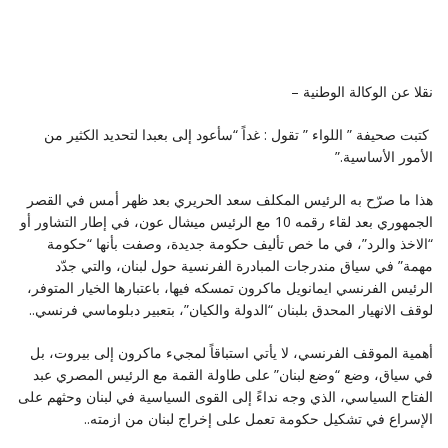
نقلا عن الوكالة الوطنية –
كتبت صحيفة ” اللواء ” تقول : غداً “سأعود إلى بعبدا لتحديد الكثير من
الأمور الأساسية‎”.‎
هذا ما صرّح به الرئيس المكلف سعد الحريري بعد ظهر أمس في القصر
الجمهوري بعد لقاء رقمه 10 مع الرئيس ‏ميشال عون، في إطار التشاور أو
“الاخذ والرد”، في ما خص تأليف حكومة جديدة، وصفت بأنها “حكومة
مهمة” ‏في سياق مندرجات المبادرة الفرنسية حول لبنان، والتي جدّد
الرئيس الفرنسي ايمانويل ماكرون تمسكه فيها، باعتبارها ‏الخيار المتوفر،
لوقف الانهيار المحدق بلبنان “الدولة والكيان”، بتعبير دبلوماسي فرنسي‎..‎
أهمية الموقف الفرنسي، لا يأتي استباقاً لمجيء ماكرون إلى بيروت، بل
في سياق، وضع “وضع لبنان” على طاولة ‏القمة مع الرئيس المصري عبد
الفتاح السياسي، الذي وجه نداءً إلى القوى السياسية في لبنان وحثهم على
الإسراع في ‏تشكيل حكومة تعمل على إخراج لبنان من ازمته‎..‎