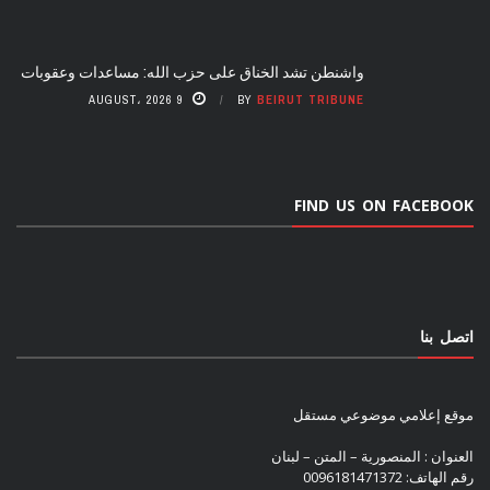
واشنطن تشد الخناق على حزب الله: مساعدات وعقوبات
9 AUGUST، 2026
BY
BEIRUT TRIBUNE
FIND US ON FACEBOOK
اتصل بنا
موقع إعلامي موضوعي مستقل
العنوان : المنصورية – المتن – لبنان
رقم الهاتف: 0096181471372