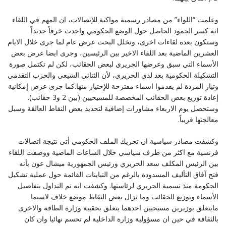
وعلمت “اللواء” من مصادر رسمية مواكبة للإتصالات، ان المهم في اللقاء
انه كسر الجمود الحاصل حول الوضع ‏الحكومي واحدث خرقاً جديداً
وستكون بعده لقاءات اخرى، وتخلل البحث عرض عام لما جرى خلال الايام
العشرين ‏الماضية بعد اللقاء الاخير بين الرئيسين، وجرى ايضا عرض بعض
الأسماء التي سبق وعرضها الحريري لبعض ‏الحقائب، لكن لم تكتمل صورة
التشكيلة الحكومية بعد لدى الحريري، لأن الثنائي الشيعي والحزب التقدمي
وتيار المردة ‏لم يقدموا اسماء مقترحة للإختيار منها.كما جرى عرض إمكانية
إعادة توزيع بعض الحقائب المخصصة للمسيحيين ‏‏(بين 2 و3 حقائب).
وستحصل يوم الاربعاء مشاورات إضافية لتحديد بعض النقاط العالقة وسبل
معالجتها قريباً‎.‎
وكشفت مصادر سياسية ان تحريك الملف الحكومي أتى نتيجة اتصالات
فرنسية مع اكثر من طرف سياسي خلال ‏الساعات الماضية ووصفت اللقاء
بين الرئيس المكلف سعد الحريري ورئيس الجمهورية ميشال عون بأنه
فتح آفاق ‏التأليف المسدودة بالرغم من التباينات القائمة حول عملية تشكيل
الحكومة منذ تسمية الحريري لرئاستها. وكشفت انه تم ‏التداول بتفاصيل
الأسماء وتوزيع الحقائب وما تزال بعض النقاط موضع خلاف لاسيما
مايتعلق بوزيرين مسيحيين ‏احدهما يتعلق بحقيبة وزارة الطاقة والاخرى
بالثقافة في حين ان مسؤولية وزارة الداخلية لم تحسم نهائيا وان كان