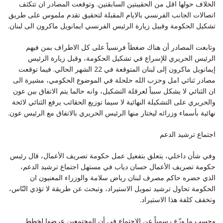
‏الخلاف حولها اقل من الحقيبتين السابقتين. وتوقعت المصادر ان تتكثف
اتصالات الجانب الفرنسي بالايام المقبلة ‏لتحقيق تقدم ملموس على طريق
تشكيل الحكومة وقبيل زيارة الرئيس الفرنسي ايمانويل ماكرون الى لبنان‎.‎
وتابعت المصادر أن هناك ضغطاً فرنسياً على كل الاطراف بمن فيهم
الرئيس الحريري للإسراع في تشكيل الحكومة، ‏وقبل زيارة الرئيس
إيمانويل ماكرون إلى لبنان المتوقعة في 22 الشهر الحالي. فيما توقعت
مصادر ثنائي امل وحزب ‏الله حلحلة في الموضوع الحكومي، مشيرة الى
ان الثنائي لا يشكل سبباً لعرقلة التشكيل، وانه حالما يتم الاتفاق بين ‏عون
والحريري على التشكيلة النهائية لا سيما توزيع الحقائب يرفع الثنائي لائحة
نهائية بأسماء وزرائه ليختار منها ‏الرئيس الحريري بالاتفاق مع الرئيس عون‎.‎
اجتماع ترشيد الدعم
وفي شأن داخلي، يتعلق بتفعيل عمل حكومة تصريف الأعمال، قال رئيس
حكومة تصريف الأعمال حسان دياب في ‏مستهل اجتماع ترشيد الدعم،
الذي حضره حاكم مصرف لبنان رياض سلامة والوزراء المعنيون ان
الحكومة تحاول ‏ترشيد تمويل الاستيراد، وتبحث عن طريقة لا تؤذي النّاس،
وتخفف كلفة هذا الاستيراد‎.‎
وحسب ما وزّع رسمياً عن الاجتماع في أن المجتمعين عرضوا لخطط