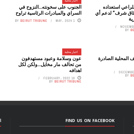
اخبار محلية
لراعي استعداده
الجنوب على سخونته…النزوح في
ميثاق شرف” لدعم أي
السراي والمبادرات الرئاسية تراوح
ية
BY
BEIRUT TRIBUNE
1 MAY، 2024
BY
B
اخبار محلية
 المحلية الصادرة
عون وسلامة وعبود مستهدفون
من تحالف مار مخايل…ولكن لكل
اهدافه
BY
B
16 FEBRUARY، 2022
BY
BEIRUT TRIBUNE
FIND US ON FACEBOOK
ا