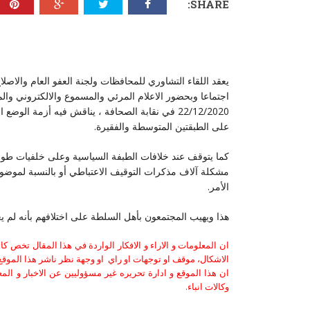
SHARE:
​يعقد اللقاء التشاوري للمحافظات ولجنة العفو العام والاصل
اجتماعا وبحضور الاعلام المرئي والمسموع والالكتروني والمك
22/12/2020 في نقابة الصحافة ، يناقش فيه أزمة ا
على الطبقتين المتوسطة والفقيرة.
​كما يتوقف عند خلافات الطبفة السياسية وعلى خلفيات طوائ
مشكلة آلاف مذكرات التوقيف الاعتباطي أو بالنسبة لموضوع
الأمر.
​هذا ويهيب المجتمعون بأهل السلطة على اختلافهم بأنه لم 
ان المعلومات و الاراء و الافكار الواردة في هذا المقال تخص 
الاشكال، موقف او توجهات او راي او وجهة نظر ناشر هذا الموقع 
ان هذا الموقع و ادارة تحريره غير مسؤوليين عن الاخبار و الم
وكالات انباء.