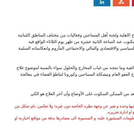
اح الاهلية ولجنة أهل المساجين وفعاليات من مختلف المناطق اللبنانية
توب عند الساعة الثانية عشرة من ظهر يوم الثلاثاء الواقع فيه
لوضع السياسي والاقتصادي والمالي والاجتماعي المأزوم وانعكاساته السلبية
فية وما تنتجه من غياب المخارج والحلول سواء بالنسبة لموضوع علاج
 العفو العام ومشكلة المساجين وكورونا لتباطؤ القضاء في معالجة
يعد من الممكن السكوت على الأوضاع وأن آخر العلاج هو الكي
كاتبها وحده و تعبر عن وجهة نظره الخاصة دون غيره؛ ولا تعكس، باي شكل من
او ادارة تحريره.
علومات المنشورة عليه، و المنسوبة الى مصادرها بدقة من مواقع اخبارية او