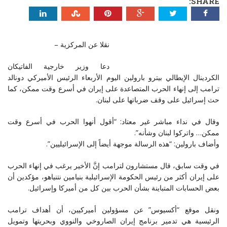
SHARE:
نقلا عن المركزية –
دعا وزير خارجية الفاتيكان
الكردينال الإيطالي بيترو بارولين اليوم الأربعاء الرئيس الأميركي دونالد
ترامب إلى إنهاء الحرب المتصاعدة على إيران في أسرع وقت ممكن، كما
حث إسرائيل على وقف ضرباتها على لبنان.
وقال في نداء مباشر غير معتاد: “أقول أنهوا الحرب في أسرع وقت
ممكن… واتركوا لبنان وشأنه”.
وأضاف بارولين: “هذه الرسالة موجهة أيضاً إلى الإسرائيليين”.
في وقت سابق، قال مستشارون لترامب إنَّ الأخير يرغب في إنهاء الحرب
على إيران أكثر من رئيس الحكومة الإسرائيلية بنيامين نتنياهو، مؤكدين أن
بعض الحسابات المتباينة بشأن الحرب بين كل من أميركا وإسرائيل.
ونقل موقع “أكسيوس” عن مسؤولين أميركيين، أن أهداف ترامب
الرئيسية هي تدمير برنامج إيران الصاروخي والنووي وبحريتها وتمويل