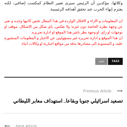
وكلائها، مؤكدين أن الرئيس سيرى تغيير النظام كمكسب إضافي، لكنه
يعتزم إنهاء الحرب عند تحقق أهدافه الرئيسية.
ان المعلومات و الاراء و الافكار الواردة في هذا المقال تخص كاتبها وحده و تعبر
عن وجهة نظره الخاصة دون غيره؛ ولا تعكس، باي شكل من الاشكال، موقف او
توجهات او راي او وجهة نظر ناشر هذا الموقع او ادارة تحريره.
ان هذا الموقع و ادارة تحريره غير مسؤوليين عن الاخبار و المعلومات المنشورة
عليه، و المنسوبة الى مصادرها بدقة من مواقع اخبارية او وكالات انباء.
TAGS
لبنان
Previous Article
تصعيد اسرائيلي جنوبا وبقاعا.. استهداف معابر الليطاني
Next Article