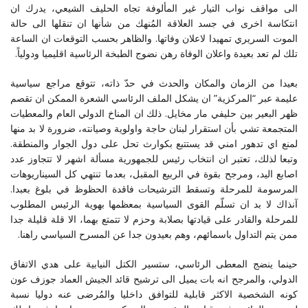
الى مواقف نواب التيار غير المألوفة تجاه الحليف الشيعي، يدرك ان
انتكاسة اخرى في جسد العلاقة المُنهك من شأنها ان تنقلها الى حالة
الموت السريري تمهيدا لاعلان وفاتها. والظاهر بحسب التوقعات ان الساعة
تلك لم تعد بعيدة واعلان الوفاة رهن نضوج الطبخة الرئاسية اقليميا ودولياً.
بعيدا من الزمان والمكان والحدث في حدّ ذاته، تتوقع مراجع سياسية
عليمة عبر “المركزية” ان يشكل الملف الرئاسي الشعرة الممكن ان تقصم
ظهر البعير بين حليفي مار مخايل. ذلك ان المناخ الدولي العام والمعطيات
المتجمعة تشي بأن استقرار لبنان حاجة واولوية وصيانته، ضرورة لا بد منها
لمنع اي تدهور امني قد يستتبع بكوارث تحل على دول الجوار والمنطقة.
وتبعا لذلك، تعتبر ان انتخاب رئيس للجمهورية مسألة اشهر لا تتجاوز عدد
اصابع اليد، ومرجح بقوة في الربيع المقبل، بعدما تنتهي كل السيناريوهات
المرسومة للمرحلة وتسقط الترشيحات فاقدة الحظوظ في بلوغ بعبدا.
آنذاك لا بد ان تسلّم القوى السياسية بمعظمها بهوية الرئيس المطلوب
للمرحلة والقادر على قيادتها بصلابة وحزم لا تتمتع بهما، الا قلة قليلة جدا
ممن يتم التداول باسمائهم، وهم بعيدون جدا عن المسرح السياسي راهنا.
حينما ينضج المعطى الرئاسي، ستسير الكتل النيابية على هدي الاتفاق
الدولي، والمرجح انه بات يميل الى ترشيح قائد الجيش العماد جوزف عون
كونه الشخصية الاكثر قابلية للتوافق داخليا والمُرضى عنه دوليا نسبة