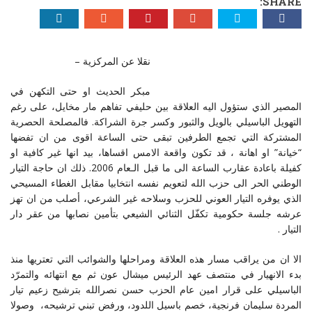
SHARE:
نقلا عن المركزية –
مبكر الحديث او حتى التكهن في
المصير الذي ستؤول اليه العلاقة بين حليفي تفاهم مار مخايل، على رغم
التهويل الباسيلي بالويل والثبور وكسر جرة الشراكة. فالمصلحة الحصرية
المشتركة التي تجمع الطرفين تبقى حتى الساعة اقوى من ان تفضها
“خيانة” او اهانة ، قد تكون واقعة الامس اقساها، بيد انها غير كافية او
كفيلة باعادة عقارب الساعة الى ما قبل الـعام 2006. ذلك ان حاجة التيار
الوطني الحر الى حزب الله لتعويم نفسه انتخابيا مقابل الغطاء المسيحي
الذي يوفره التيار العوني للحزب وسلاحه غير الشرعي، أصلب من ان تهز
عرشه جلسة حكومية تكفّل الثنائي الشيعي بتأمين نصابها من عقر دار
التيار .
الا ان من يراقب مسار هذه العلاقة ومراحلها والشوائب التي تعتريها منذ
بدء الانهيار في منتصف عهد الرئيس ميشال عون ثم مع انتهائه والتمرّد
الباسيلي على قرار امين عام الحزب حسن نصرالله بترشيح زعيم تيار
المردة سليمان فرنجية، خصم باسيل اللدود، ورفض تبني ترشيحه، وصولا