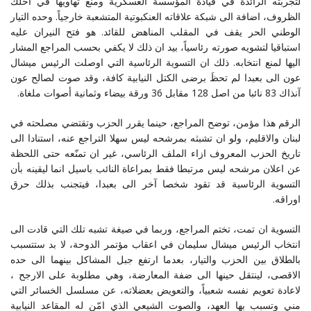
لتجربته الرائدة في قيادة المؤسسة العسكرية ومنع تهاويها في احلك
الظروف، اضافة الى شبكة علاقاته العنكبوتية المتشعبة خارجياً. وحده التيار
الوطني الحر يقف في المقلب المناهض للقائد. هو فتح النيران عليه
استباقيا لتشويه صورته رئاسياً، بيد ان ذلك لا يكفي بحسب المراجع المشار
اليها لمنع انتخابه. ذلك ان التسوية الرئاسية التي اوصلت الرئيس ميشال
عون الى بعبدا لم تحظَ برضى الكتل النيابية كافة، وقد صوت لصالح عون
آنذاك 83 نائبا من اصل 128 مقابل 36 ورقة بيضاء وثمانية أصوات ملغاة
.
الرقم هذا مؤمن، توضح المراجع، حينما يقرر الحزب وتقتضي مصلحته في
لبنان والاقليم، ولو ان تشبثه بمرشحه ليس سهلا التراجع عنه، استنادا الى
تاريخ الحزب المعروف ازاء الملف الرئاسي، غير ان تمنّعه حتى اللحظة
عن اعلان مرشحه ليس مرتبطا فقط بمراعاة النائب باسيل انما ليقينه بأن
التسوية الرئاسية قد تقود شخصا آخر الى بعبدا، فيتجنب بذلك حرق
اوراقه.
التسوية ان تمت، تختم المراجع، وربما في صيغة تشبه تلك التي قادت الى
انتخاب الرئيس ميشال سليمان في اعقاب مؤتمر الدوحة، لا بد ستتسبب
بالطلاق بين الحزب والتيار، بعدما ارتفع جبل المشاكل بينهما الى حده
الاقصى، لينتقل حينها الى ضفة المعارضة، وهي مطلوبة على الارجح ،
لاعادة تعويم نفسه شعبياً، والتعويض بعضلاته، عن مسلسل الخسائر التي
مني وتسبب بها العهد، والصوت الشيعي الذي امّن له المقاعد النيابية