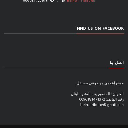
6 AUGUST، 2026
BY
BEIRUT TRIBUNE
FIND US ON FACEBOOK
اتصل بنا
موقع إعلامي موضوعي مستقل
العنوان : المنصورية – المتن – لبنان
رقم الهاتف: 0096181471372
beiruttribune@gmail.com