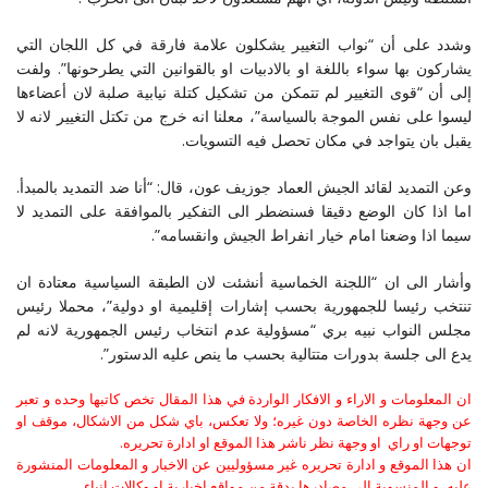
وشدد على أن “نواب التغيير يشكلون علامة فارقة في كل اللجان التي
يشاركون بها سواء باللغة او بالادبيات او بالقوانين التي يطرحونها”. ولفت
إلى أن “قوى التغيير لم تتمكن من تشكيل كتلة نيابية صلبة لان أعضاءها
ليسوا على نفس الموجة بالسياسة”، معلنا انه خرج من تكتل التغيير لانه لا
يقبل بان يتواجد في مكان تحصل فيه التسويات.
وعن التمديد لقائد الجيش العماد جوزيف عون، قال: “أنا ضد التمديد بالمبدأ.
اما اذا كان الوضع دقيقا فسنضطر الى التفكير بالموافقة على التمديد لا
سيما اذا وضعنا امام خيار انفراط الجيش وانقسامه”.
وأشار الى ان “اللجنة الخماسية أنشئت لان الطبقة السياسية معتادة ان
تنتخب رئيسا للجمهورية بحسب إشارات إقليمية او دولية”، محملا رئيس
مجلس النواب نبيه بري “مسؤولية عدم انتخاب رئيس الجمهورية لانه لم
يدع الى جلسة بدورات متتالية بحسب ما ينص عليه الدستور”.
ان المعلومات و الاراء و الافكار الواردة في هذا المقال تخص كاتبها وحده و تعبر
عن وجهة نظره الخاصة دون غيره؛ ولا تعكس، باي شكل من الاشكال، موقف او
توجهات او راي او وجهة نظر ناشر هذا الموقع او ادارة تحريره.
ان هذا الموقع و ادارة تحريره غير مسؤوليين عن الاخبار و المعلومات المنشورة
عليه، و المنسوبة الى مصادرها بدقة من مواقع اخبارية او وكالات انباء.