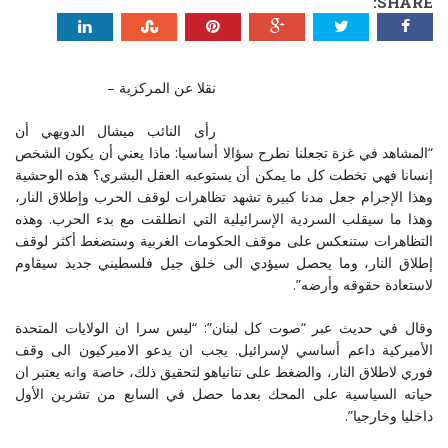
SHARE:
نقلا عن المركزية –
رأى النائب ميشال الدويهي أن
“المشاهد في غزة تجعلنا نطرح سؤالا أساسيا: ماذا يعني أن يكون الشخص
إنسانا فهي تخطت كل ما يمكن أن يستوعبه العقل البشري؟ هذه الوحشية
وهذا الإجرام جعل مدنا كبيرة تشهد تظاهرات لوقف الحرب وإطلاق النار،
وهذا ما سيقلب السردية الإسرائيلية التي انطلقت مع بدء الحرب. وهذه
التظاهرات ستنعكس على موقف الحكومات الغربية وستضغط أكثر لوقف
إطلاق النار، وما يحصل سيؤدي الى خلق جيل فلسطيني جديد سيقاوم
لاستعادة حقوقه وأرضه”.
وقال في حديث عبر “صوت كل لبنان”: “ليس سرا ان الولايات المتحدة
الأميركية داعم أساسي لإسرائيل. يجب ان يدعو الاميركيون الى وقف
فوري لاطلاق النار، والضغط على نتانياهو لتحقيق ذلك، خاصة وانه يعتبر ان
حياته السياسية على المحك بعدما حصل في السابع من تشرين الأول
داخليا وخارجيا”.