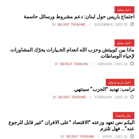
اخبار محلية
اجتماع باريس حول لبنان: دعم مشروط ورسائل حاسمة
BY
BEIRUT TRIBUNE
22 DECEMBER، 2025
اخبار محلية
ماذا بين كوبيتش وحزب الله انعدام الخـيارات يحرّك المشاورات
لإحياء الوساطات
BY
BEIRUT TRIBUNE
16 JANUARY، 2021
اخبار عربية ودولية
ترامب: تهديد “الحزب” سينتهي
BY
BEIRUT TRIBUNE
23 FEBRUARY، 2026
مال واقتصاد
اليكم نص تعهد وزعته “الاقتصاد “على الافران “غير قابل للرجوع
عنه”… فهل تلتزم
BY
BEIRUT TRIBUNE
13 APRIL، 2021