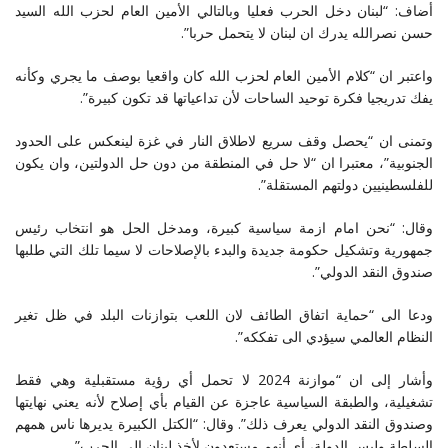
أضاف: “لبنان دخل الحرب فعليا وبالتالي الأمين العام لحزب الله السيد
حسن نصرالله يدرك ان لبنان لا يتحمل حربا”.
واعتبر ان “كلام الأمين العام لحزب الله كان واقعيا بوصف ما يجري وكأنه
يفك تدريجيا فكرة توحيد الساحات لأن تداعياتها قد تكون كبيرة”.
وتمنى ان “يحصل وقف سريع لاطلاق النار في غزة لينعكس على الحدود
الجنوبية”، معتبرا ان “لا حل في المنطقة من دون حل الدولتين، وان يكون
للفلسطينيين دولتهم المستقلة”.
وقال: “نحن امام ازمة سياسية كبيرة، ومدخل الحل هو انتخاب رئيس
جمهورية وتشكيل حكومة جديدة والبدء بالإصلاحات لا سيما تلك التي طلبها
صندوق النقد الدولي”.
ودعا الى “حماية اتفاق الطائف لان اللعب بتوازنات البلد في ظل تغير
النظام العالمي سيؤدي الى تفككه”.
وأشار إلى ان “موازنة 2024 لا تحمل أي رؤية مستقبلية وهي فقط
تشغيلية، والطبقة السياسية عاجزة عن القيام بأي إصلاح لأنه يعني نهايتها
وصندوق النقد الدولي يعرف ذلك”. وقال: “الكتل الكبيرة يديرها ناس همهم
السلطة وليس الدولة، أي أنهم مستعدون لأخذ لبنان الى الحرب”.