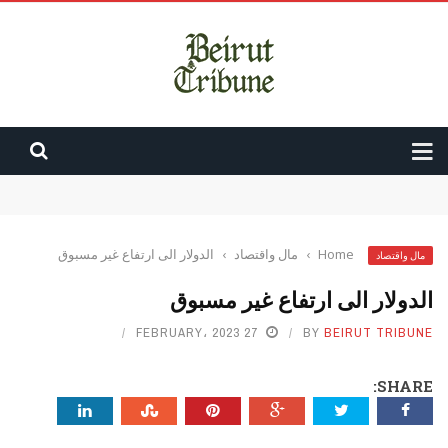
شراكة دفاعية بين السعودية وتركيا وباكستان
ايطاليا تطلب ضمانة ايران: لا تعرّض لقوّاتنا جنوب لبنان
دعم فاتيكاني لعون.. والراعي: للالتفاف حول الدولة ومؤسساتها
بشرى “كهربائية” للبنانيين: باخرة فيول في طريقها إلى لبنان
Home
›
مال واقتصاد
›
الدولار الى ارتفاع غير مسبوق
مال واقتصاد
بري يتابع الاوضاع مع مستشار الأمن القومي البريطاني
الدولار الى ارتفاع غير مسبوق
27 FEBRUARY، 2023
BY
BEIRUT TRIBUNE
SHARE: