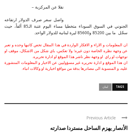
نقلا عن المركزية –
واصل سعر صرف الدولار ارتفاعه
الجنوني في السوق السوداء متخطيا مساء اليوم عتبة الـ85 ألفاً، حيث
سجّل ما بين 85200 و85600 ليرة لبنانية للدولار الواحد.
ان المعلومات و الاراء و الافكار الواردة في هذا المقال تخص كاتبها وحده و تعبر
عن وجهة نظره الخاصة دون غيره؛ ولا تعكس، باي شكل من الاشكال، موقف او
توجهات او راي او وجهة نظر ناشر هذا الموقع او ادارة تحريره.
ان هذا الموقع و ادارة تحريره غير مسؤوليين عن الاخبار و المعلومات المنشورة
عليه، و المنسوبة الى مصادرها بدقة من مواقع اخبارية او وكالات انباء.
TAGS
لبنان
Previous Article
الأنصار يهزم الساحل مستردا صدارته