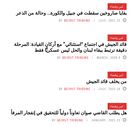
امن وقضاء
بقايا صاروخين سقطت في جبيل والكورة… وحالة من الذعر
BY
BEIRUT TRIBUNE
22 JULY، 2021
امن وقضاء
قائد الجيش في اجتماع “استثنائي” مع أركان القيادة: المرحلة
دقيقة ترتبط ببقاء لبنان والحل ليس عسكريًّا فقط
BY
BEIRUT TRIBUNE
8 MARCH، 2026
امن وقضاء
من يخلف قائد الجيش
BY
BEIRUT TRIBUNE
19 JULY، 2023
امن وقضاء
هل يطلب القاضي صوان تعاوناً دولياً للتحقيق في إنفجار المرفأ
BY
BEIRUT TRIBUNE
23 JANUARY، 2021