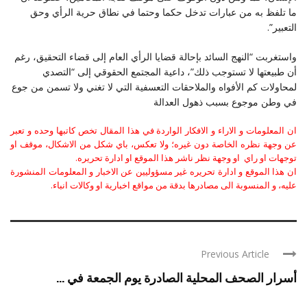
ما تلفظ به من عبارات تدخل حكما وحتما في نطاق حرية الرأي وحق
التعبير”.
واستغربت “النهج السائد بإحالة قضايا الرأي العام إلى قضاء التحقيق، رغم
أن طبيعتها لا تستوجب ذلك”، داعية المجتمع الحقوقي إلى “التصدي
لمحاولات كم الأفواه والملاحقات التعسفية التي لا تغني ولا تسمن من جوع
في وطن موجوع بسبب ذهول العدالة
ان المعلومات و الاراء و الافكار الواردة في هذا المقال تخص كاتبها وحده و تعبر
عن وجهة نظره الخاصة دون غيره؛ ولا تعكس، باي شكل من الاشكال، موقف او
توجهات او راي او وجهة نظر ناشر هذا الموقع او ادارة تحريره.
ان هذا الموقع و ادارة تحريره غير مسؤوليين عن الاخبار و المعلومات المنشورة
عليه، و المنسوبة الى مصادرها بدقة من مواقع اخبارية او وكالات انباء.
Previous Article
أسرار الصحف المحلية الصادرة يوم الجمعة في ...