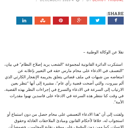
SHARE:
نقلا عن الوكالة الوطنية –
استنكرت الدائرة القانونية لمجموعة “الشعب يريد إصلاح النظام” في بيان،
“التعسف في الادعاء على محام مارس حقه في التعبير بإعلانه عن
امتعاضه من شبهات في ملف قضائي يتعلق بجريمة الإنفجار الكارثي الذي
ألم ببيروت، والتي أضحت قضية رأي عام”، مشيرة إلى أنها “تنظر بعين
الارتياب إلى السرعة في الادعاء والتسرع في إجراءات النظر بهذه القضية،
في وقت كنا ننتظر هذه السرعة في الادعاء على فاسدين نهبوا مقدرات
الأمة”.
ولفتت إلى أن “هذا الادعاء التعسفي على محام حصل من دون استماع أو
استجواب له، خلافا لأحكام القانون ومبادئ الملاحقات العادلة وحقوق
الإنسان، كما ومن دون الوقوف على موقف نقابة المحامين، خصوصا أن