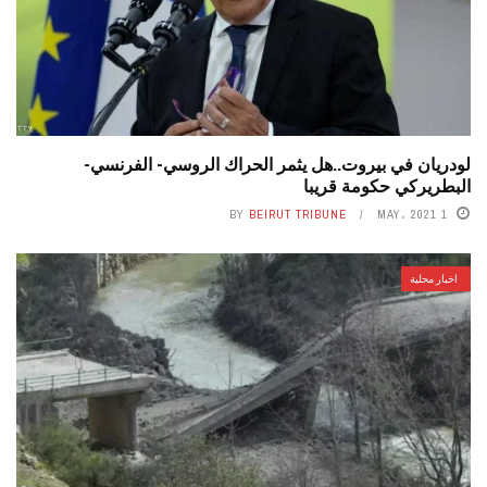
لودريان في بيروت..هل يثمر الحراك الروسي- الفرنسي-
البطريركي حكومة قريبا
BY
BEIRUT TRIBUNE
1 MAY، 2021
اخبار محلية