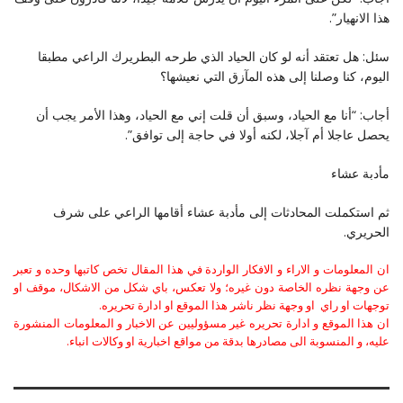
هذا الانهيار”.
سئل: هل تعتقد أنه لو كان الحياد الذي طرحه البطريرك الراعي مطبقا
اليوم، كنا وصلنا إلى هذه المآزق التي نعيشها؟
أجاب: “أنا مع الحياد، وسبق أن قلت إني مع الحياد، وهذا الأمر يجب أن
يحصل عاجلا أم آجلا، لكنه أولا في حاجة إلى توافق”.
مأدبة عشاء
ثم استكملت المحادثات إلى مأدبة عشاء أقامها الراعي على شرف
الحريري.
ان المعلومات و الاراء و الافكار الواردة في هذا المقال تخص كاتبها وحده و تعبر
عن وجهة نظره الخاصة دون غيره؛ ولا تعكس، باي شكل من الاشكال، موقف او
توجهات او راي او وجهة نظر ناشر هذا الموقع او ادارة تحريره.
ان هذا الموقع و ادارة تحريره غير مسؤوليين عن الاخبار و المعلومات المنشورة
عليه، و المنسوبة الى مصادرها بدقة من مواقع اخبارية او وكالات انباء.