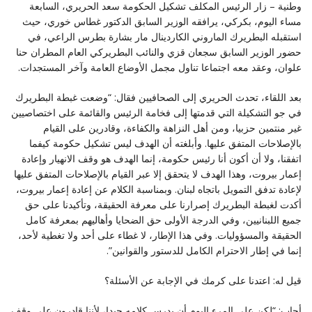
وطنية – زار الرئيس المكلف تشكيل الحكومة سعد الحريري، السابعة
مساء اليوم، بكركي، يرافقه الوزير السابق الدكتور غطاس خوري، حيث
استقبله البطريرك الماروني الكاردينال مار بشارة بطرس الراعي، في
حضور الوزير السابق سجعان قزي والنائب البطريركي العام المطران حنا
علوان، وعقد معه اجتماعا تناول مجمل الأوضاع العامة وآخر المستجدات.
بعد اللقاء، تحدث الحريري إلى الصحافيين فقال: “وضعت غبطة البطريرك
في جو التشكيلة التي قدمتها إلى فخامة الرئيس والقائمة على اختصاصيين
غير منتمين حزبيا، ومن أهل النزاهة والكفاءة، وقادرين على القيام
بالإصلاحات المتفق عليها. وأبلغته أن الهدف ليس تشكيل حكومة كيفما
اتفقنا، ولا أن أكون أنا رئيس حكومة، إنما الهدف هو وقف الانهيار وإعادة
إعمار بيروت، وهذا الهدف لا يتحقق إلا عبر القيام بالإصلاحات المتفق عليها
لإعادة تدفق التمويل باتجاه لبنان. وبمناسبة الكلام عن إعادة إعمار بيروت،
أكدت لغبطة البطريرك إصرارنا على معرفة الحقيقة، وتأكيدنا على حق
جميع اللبنانيين، وفي الدرجة الأولى حق الضحايا وأهاليهم بمعرفة كامل
الحقيقة والمسؤوليات. وفي هذا الإطار، لا غطاء على أحد ولا تغطية لأحد،
إنما في إطار الاحترام الكامل للدستور والقوانين”.
قيل له: اعتدنا على كرمك في الإجابة عن الأسئلة؟
أجاب: “لكن على المرء اليوم أن يدرس كلامه جيدا، لأننا قادرون على وقف