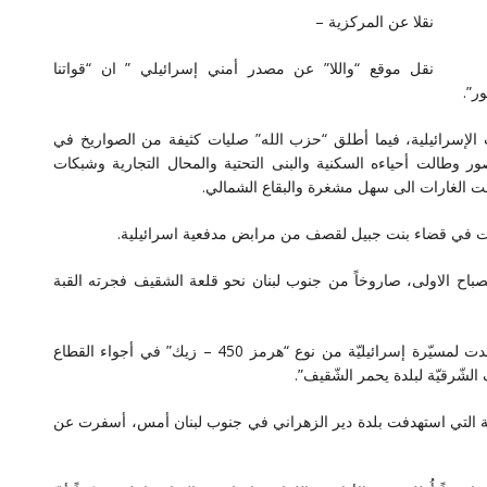
نقلا عن المركزية –
نقل موقع “واللا” عن مصدر أمني إسرائيلي ” ان “قواتنا
الإسرائيلية، فيما أطلق “حزب الله” صليات كثيفة من الصواريخ في
وطالت أحياءه السكنية والبنى التحتية والمحال التجارية وشبكات
عت الغارات الى سهل مشغرة والبقاع الشمالي.
رعشيت في قضاء بنت جبيل لقصف من مرابض مدفعية اسرائيلية.
اح الاولى، صاروخاً من جنوب لبنان نحو قلعة الشقيف فجرته القبة
وأعلن “حزب الله” في بيانين، أن “المقاومة الاسلامية تصدت لمسيّرة إسرائيليّة من نوع “هرمز 450 – زيك” في أجواء القطاع
 الشّرقيّة لبلدة يحمر الشّقيف”.
لية التي استهدفت بلدة دير الزهراني في جنوب لبنان أمس، أسفرت عن