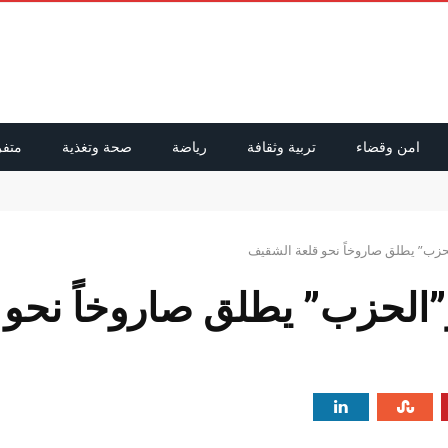
امن وقضاء
تربية وثقافة
رياضة
صحة وتغذية
متفر
راق ولبنان
لحزب” يطلق صاروخاً نحو قلعة الشقيف
و”الحزب” يطلق صاروخاً نحو