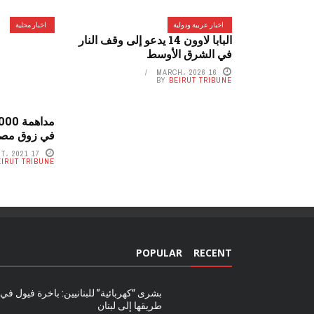
اخبار عربية ودولية
اخبار محلية
البابا لاوون 14 يدعو إلى وقف النار
في الشرق الأوسط
16 MARCH، 2026
BY
BEIRUT TRIBUNE
في زوق مص
17 AUGUST، 2021
EIRUT TRIBUNE
POPULAR
RECENT
بشرى “كهربائية” للبنانيين: باخرة فيول في
طريقها إلى لبنان