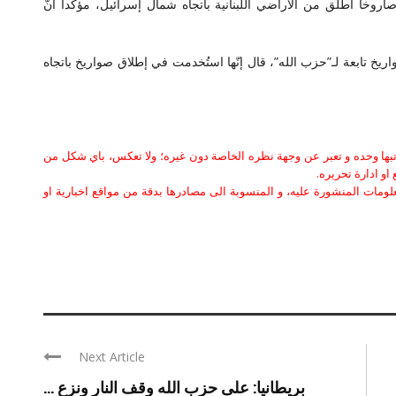
وخاً أُطلق من الأراضي اللبنانية باتجاه شمال إسرائيل، مؤكداً أنّ
خ تابعة لـ”حزب الله”، قال إنّها استُخدمت في إطلاق صواريخ باتجاه
كاتبها وحده و تعبر عن وجهة نظره الخاصة دون غيره؛ ولا تعكس، باي شكل من
او ادارة تحريره.
علومات المنشورة عليه، و المنسوبة الى مصادرها بدقة من مواقع اخبارية او
Next Article
بريطانيا: على حزب الله وقف النار ونزع ...