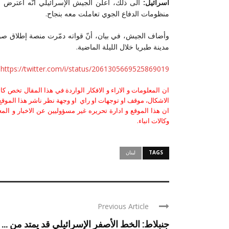
اسرائيل:
الى ذلك، أعلن الجيش الإسرائيلي أنّه اعترض صار
منظومات الدفاع الجوي تعاملت معه بنجاح.
وأضاف الجيش، في بيان، أنّ قواته دمّرت منصة إطلاق صواري
مدينة طبريا خلال الليلة الماضية.
https://twitter.com/i/status/2061305669525869019
ان المعلومات و الاراء و الافكار الواردة في هذا المقال تخص 
الاشكال، موقف او توجهات او راي او وجهة نظر ناشر هذا الموقع 
ان هذا الموقع و ادارة تحريره غير مسؤوليين عن الاخبار و الم
وكالات انباء.
TAGS
لبنان
Previous Article
جنبلاط: الخط الأصفر الإسرائيلي قد يمتد من ...