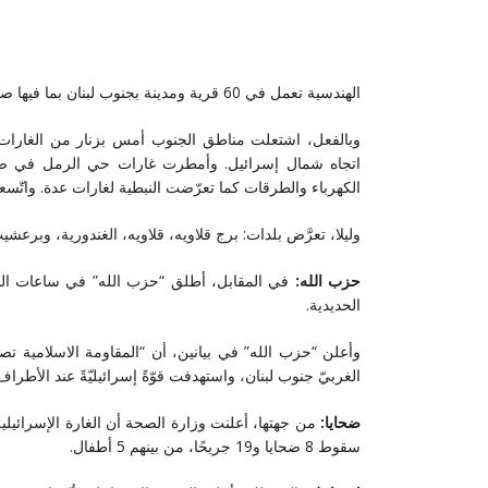
الهندسية تعمل في 60 قرية ومدينة بجنوب لبنان بما فيها صور”.
وبالفعل، اشتعلت مناطق الجنوب أمس بزنار من الغارات 
اتجاه شمال إسرائيل. وأمطرت غارات حي الرمل في صور 
الكهرباء والطرقات كما تعرّضت النبطية لغارات عدة. واتّس
وليلا، تعرَّض بلدات: برج قلاويه، قلاويه، الغندورية، وب
حزب الله:
في المقابل، أطلق “حزب الله” في ساعات الصب
الحديدية.
الغربيّ جنوب لبنان، واستهدفت قوّةً إسرائيليّةً عند الأطراف
ضحايا:
من جهتها، أعلنت وزارة الصحة أن الغارة الإسرائي
سقوط 8 ضحايا و19 جريحًا، من بينهم 5 أطفال.