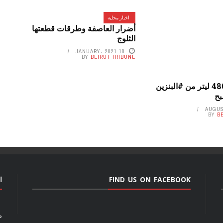
اخبار محلية
أضرار العاصفة وطرقات قطعتها
الثلوج
18 JANUARY، 2021
BY
BEIRUT TRIBUNE
مداهمة 48000 ليتر من #البنزين
بح
BY
B
FIND US ON FACEBOOK
ا
م