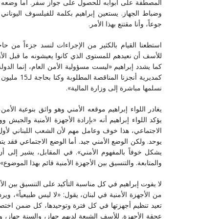
المصطفة على أبوابه للحصول على جواز سفر. أما وضعه الداخ
وضباط الجهاز. يستعين إبراهيم بكلمة للفيلسوف اليونان
جوعاً، وأنا مقتنع بهذا الأمر.
استطعنا القيام بالكثير من الإجراءات لنسد جزءاً من حاج
للأسف أن نعيدهم للمستوى الذي كانوا يعيشونه ما قبل الأ
كما يشدد إبراهيم «ليست مسؤولية الأمن العام، إنما الدول
كمديرية أنج
نسلمها مباشرة إلى وزارة المالية».
يغادر اللواء إبراهيم موقعه الأمني وهو واثق بنوعية الأم
يؤكد اللواء إبراهيم أنه «بإرادة الأجهزة الأمنية والجيش
الاجتماعي، هذا خوف وعامل مهم لأن الشعب اللبناني لأول 
يوحد. ولكن الوضع الأمني جيد. أما الوضع الاجتماعي فقد يت
يشكل خوفاً بالمفهوم الأمني». في المقابل، يشير إلى أن «
والمتابعة. والتنسيق بين الأجهزة الأمنية قائم بهذا الموضوع».
لا يفوت إبراهيم في كل مناسبة التأكيد على التنسيق بين الأ
من الأجهزة الأمنية في لبنان، يقول: «لا ليس طبيعياً»، و
تعيد تنظيم أجهزتها في كل فترة وتوحيدها، كل ضمن اختصا
عجقة الأجهزة. للأسف الشيعة لديهم جهاز، والسنة جهاز، وال