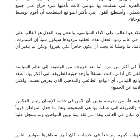
الفترة التي تسلمت بها مهامي كانت بأغلبها فترة فراغ على جميع
 بعملي، وأستطيع القول إنني بأكثر المواقع استطعت أن أقوم بوسيط
وخاة».
كد هو الغالب على الأداء السياسي، والفعل ورد الفعل هو الغالب على
في عالم ردود الفعل. هذه العقلية مردودها سيكون سيئاً إن استمرت،
مامنا، ما وصلنا له يجب أن يكون حافزاً لكي يغيروا، ولكن لم يتغير أي
ناً في أكثر من مرة. أما بعد خروجه من الوظيفة إلى عالم السياسة
ي كل أدائي، كنت مستقلاً وأوجد حيثية للطريقة التي أفكر بها، أعتقد
قع اللبناني، أي الواقع الطائفي والمذهبي الذي يفرض نفسه، ولكني
الية عن الجميع».
هيم: «أنا من مدرسة تؤمن بأن الأمن في خدمة الإنسان وليس العكس.
الطريقة التي عملت بها هي الصحيحة. وهذا ما جعل المواطن قريباً
كان في العالم، وهذا بنى ثقة بيننا وبين المواطن. ولم يسجل علينا
بات كبيرة وتراجعاً في خدماته، كان أبرز مظاهرها طوابير الناس