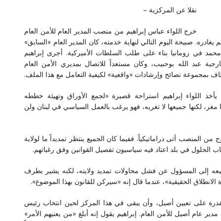
نقلا عن المركزية –
خرج اللواء عباس إبراهيم من منصب المدير العام للأمن العام
بنان، لكن الدور الذي لعبه منذ تعيينه في عام 2011، لم يغادره. صبيحة اليوم التالي لنهاية خدمته، كان المدير العام «السابق»
محمد في رومانيا بناء على طلب السلطات الأميركية. أجرى إبراهيم
رجية عبد الله بوحبيب، وكان مستعداً للاتصال بمديري الأمن العام
طاف بمجموعة نصائح وإرشادات «واقعية» لكيفية التعامل مع هذا الملف.
د خروجه من منصبه الذي دخل إليه في عام 2011، يأخذ اللواء إبراهيم استراحة قصيرة «لجمع الأوراق وتهيئة خططه
غر، لكنها جميعها لا تغريه، فهو يرغب بالعمل السياسي في لبنان ولن
ن المنصب أتى دراماتيكياً. ففيما كان الجميع ينتظر تمديداً ما لولاية
اب الحلول في بلد اعتاد فيه سياسيون تفصيل القوانين وفق رغباتهم.
بعه إلى المسؤول عن فشل محاولات تمديد ولايته، لكنه يشير بطرف
انطلاق الحقيقية»، عندما قال إنه «سيركن للقانون بهذا الموضوع».
القدرة على تعيين أصيل، وأن يبقى في هذا المركز لحين انتخاب رئيس
ير عام أصيل للأمن العام. إبراهيم يقول إنه أبلغ «من يعنيهم الأمر»