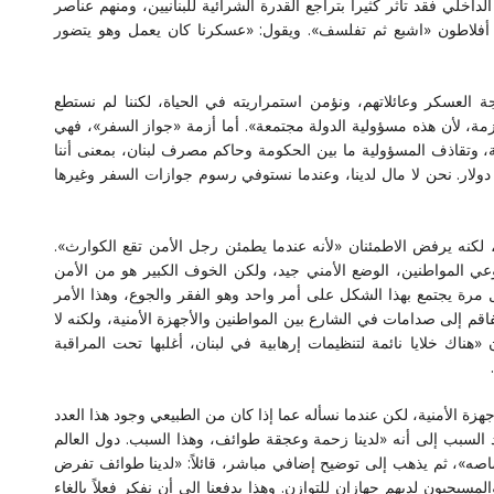
لي فقد تأثر كثيراً بتراجع القدرة الشرائية للبنانيين، ومنهم عناصر
ي أفلاطون «اشبع ثم تفلسف». ويقول: «عسكرنا كان يعمل وهو يتضور
ة العسكر وعائلاتهم، ونؤمن استمراريته في الحياة، لكننا لم نستطع
زمة، لأن هذه مسؤولية الدولة مجتمعة». أما أزمة «جواز السفر»، فهي
ة، وتقاذف المسؤولية ما بين الحكومة وحاكم مصرف لبنان، بمعنى أننا
زنا المناقصة المطلوبة وكنا بحاجة لـ15 مليون دولار. نحن لا مال لدينا، وعندما نستوفي رسوم جوازات السفر وغيرها
ن، لكنه يرفض الاطمئنان «لأنه عندما يطمئن رجل الأمن تقع الكوارث».
 ووعي المواطنين، الوضع الأمني جيد، ولكن الخوف الكبير هو من الأمن
مرة يجتمع بهذا الشكل على أمر واحد وهو الفقر والجوع، وهذا الأمر
فاقم إلى صدامات في الشارع بين المواطنين والأجهزة الأمنية، ولكنه لا
هناك خلايا نائمة لتنظيمات إرهابية في لبنان، أغلبها تحت المراقبة
جهزة الأمنية، لكن عندما نسأله عما إذا كان من الطبيعي وجود هذا العدد
يرد السبب إلى أنه «لدينا زحمة وعجقة طوائف، وهذا السبب. دول العالم
صه»، ثم يذهب إلى توضيح إضافي مباشر، قائلاً: «لدينا طوائف تفرض
مسيحيون لديهم جهازان للتوازن. وهذا يدفعنا إلى أن نفكر فعلاً بإلغاء