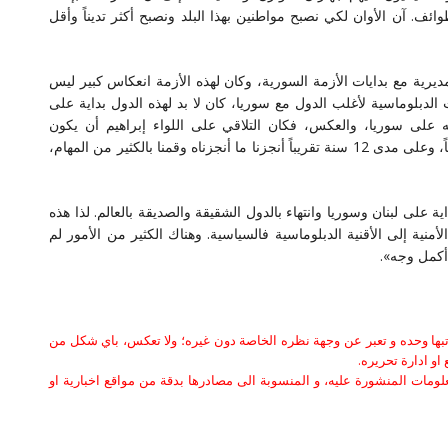
ئف. آن الأوان لكي نصبح مواطنين بهذا البلد ونصبح أكثر تديناً وأقل
ديرية مع بدايات الأزمة السورية، وكان لهذه الأزمة انعكاس كبير ليس
 الدبلوماسية لأغلب الدول مع سوريا، كان لا بد لهذه الدول بداية على
 على سوريا، والعكس، فكان التلاقي على اللواء إبراهيم أن يكون
الشخصية التي تستطيع الكلام مع سوريا والغرب في آن معاً، وعلى مدى 12 سنة تقريباً أنجزنا ما أنجزناه وقمنا بالكثير من المهام،
ة على لبنان وسوريا وانتهاء بالدول الشقيقة والصديقة بالعالم. لذا هذه
لأمنية إلى الأقنية الدبلوماسية فالسياسية. وهناك الكثير من الأمور لم
أكمل وجه».
كاتبها وحده و تعبر عن وجهة نظره الخاصة دون غيره؛ ولا تعكس، باي شكل من
او ادارة تحريره.
علومات المنشورة عليه، و المنسوبة الى مصادرها بدقة من مواقع اخبارية او