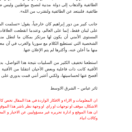
الطائفية والذهاب إلى دولة مدنية لنصبح مواطنين وليس طوا
طائفية. فلنبتعد عن الطائفية ولنقترب من الله».
جانب كبير من دور إبراهيم كان خارجياً، يقول: «تسلمت الم
على لبنان فقط، إنما على العالم، وعندما انقطعت العلاقات
المستوى الأمني أن يكون لها مرتكز بمكان ما لتطل منه
منها ما أعلن عنه، وأكثرها لم يتم الإعلان عنها.
استطعنا تخفيف الكثير من السلبيات نتيجة هذا التواصل، بداي
الأقنية كانت ذات فاعلية وبعض الأحيان انتقلنا من الأقنية ا
أفصح عنها لحساسيتها، ولكني أعتبر أنني قمت بدوري على 
ثائر عباس – الشرق الاوسط
ان المعلومات و الاراء و الافكار الواردة في هذا المقال تخص 
الاشكال، موقف او توجهات او راي او وجهة نظر ناشر هذا الموقع 
ان هذا الموقع و ادارة تحريره غير مسؤوليين عن الاخبار و الم
وكالات انباء.