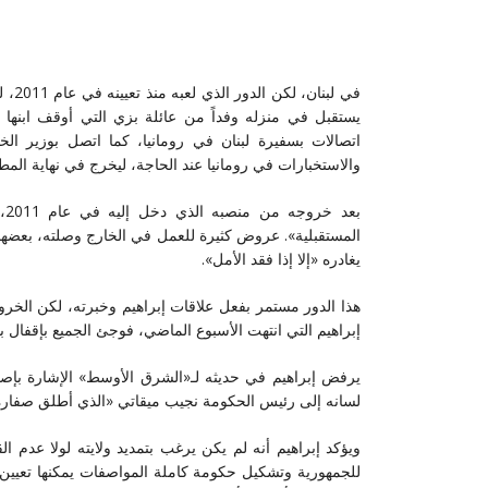
في ل
يستقبل في منزله وفداً من عائلة بزي التي أوقف ابنها 
اتصالات بسفيرة لبنان في رومانيا، كما اتصل بوزير الخا
والاستخبارات في رومانيا عند الحاجة، ليخرج في نهاية الم
بع
المستقبلية». عروض كثيرة للعمل في الخارج وصلته، بعضها م
يغادره «إلا إذا فقد الأمل».
هذا الدور مستمر بفعل علاقات إبراهيم وخبرته، لكن الخروج م
إبراهيم التي انتهت الأسبوع الماضي، فوجئ الجميع بإقفال ب
يرفض إبراهيم في حديثه لـ«الشرق الأوسط» الإشارة بإص
لسانه إلى رئيس الحكومة نجيب ميقاتي «الذي أطلق صفارة ال
ويؤكد إبراهيم أنه لم يكن يرغب بتمديد ولايته لولا عدم 
للجمهورية وتشكيل حكومة كاملة المواصفات يمكنها تعيين مد