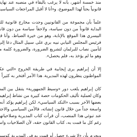
منذ خمسة أشهر، بأنه لا يرغب بالبقاء في منصبه عند نهاية 
قانونياً بحتاً لهذا الموضوع، و«أنا لا أقبل المراجعات السيا
علماً بأن مجموعة من القانونيين وجدت مخارج قانونية للتمد
البداية قانوناً من دون سياسة، ولاحقاً سياسة من دون قان
البيسري هذا الموقع بالإنابة، وهو من خيرة الضباط، وأنا 
فرئيس المجلس النيابي نبيه بري على سبيل المثال دعا إلى
لتأمين نصاب للبرلمان لتشريع الضرورة، والضرورة كلمة مط
وهو ما لم يؤخذ به، فلم يحصل».
إلا أن إبراهيم يرى إيجابية في طريقة الخروج «التي 
المواطنون ينظرون لهذه المديرية. هذا الأمر أفتخر به كثيرا
كان إبراهيم يلعب دور «وسيط الجمهورية» يتنقل بين المس
وكان لعملية تأليف الحكومات حصة كبيرة من نشاط إبراهيم،
بعضها الآخر بسبب «النكد السياسي». لكن إبراهيم يؤكد أنه
واسعة جداً من خلال قانون إنشائه، فالأمن السياسي والاج
رغم كل ما قمت به، كتاب القانون حقه، لأن الصلاحيات واسع
ويجزم بأن «لا شيء حصل أو قمت به في المديرية كوسيط لل