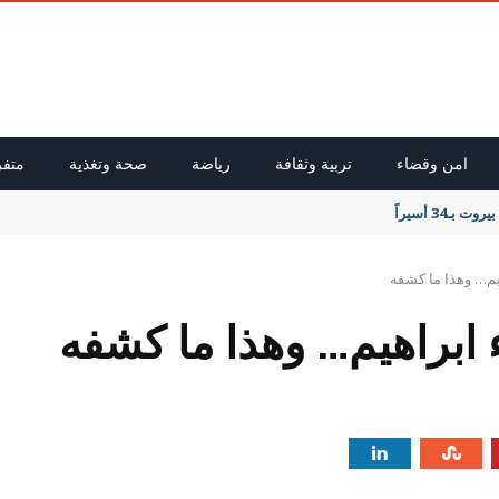
امن وقضاء
تربية وثقافة
رياضة
صحة وتغذية
متفر
34 أسيراً
يم… وهذا ما كشفه
 ابراهيم… وهذا ما كشفه