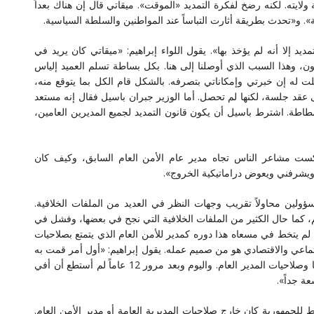
ولايته. لكنه رضخ لفكرة التمديد «الموقت». ميقاتي قال إن هناك بعداً
سية». و«تحدث بطريقة أثارت التباساً عند المواطنين والسلطة السياسية.
يد إلا أنه لم يؤخذ بها». يقول اللواء إبراهيم: «ميقاتي كان يريد في
ون، وهذا السبب الذي أوصلنا إلى هنا. بكل بساطة تسلم العميد إلياس
قلت له إن خبرتي وإمكاناتي بتصرفه. بالشكل قام الكل بما يتوقع منه،
 عقد جلسة، لكنها لم تحصل. أما الوزير جبران باسيل فقال إنه مستعد
اطة. اشترط باسيل أن يكون قانون التمديد لجميع المديرين العامين،
عكست مشاعر الناس تجاه مدير عام الأمن العام السابق، وكيف كان
ً ويشرفني ويعوض دراماتيكية الخروج».
ؤولين محاولاً تقريب وجهات النظر في العديد من الملفات الخلافية.
 كما حال الكثير من الملفات الخلافية التي نجح في بعضها، وفشل في
 لم يتخط في مسعاه هذا دوره كمدير للأمن العام الذي يتمتع بصلاحيات
تماعي والاقتصادي هو من صميم عمله. يقول إبراهيم: «أول أمر قمت به
عند تبوئي هذا المنصب، أن قرأت كتاب المديرية وصلاحياتها وصلاحيات المدير العام. واليوم وبعد مرور 12 عاماً لم أستطع أن أفي
ة جداً».
جمهورية كان خارج صلاحيات المديرية العامة أو مدير الأمن العام.