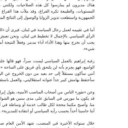
هناك مديرون لم يمارسوا كل هذه الصلاحيات. ولكنني ب
المستويات، والطبيعة تكره الفراغ، وقد ملأت هذا الفراغ
الجمهورية واستطعت تدوير الزوايا والوصول إلى النتائج المت
أما في تقييمه لعمل رجال السياسة في لبنان، فيرى أن «الن
الرأي السياسي. بالإجمال لا تخطيط في لبنان، ونحن نعيش 
يجب أن نخرج منها وهذا الأداء أداء مدمر. وفعلاً النتيجة أ
شيء».
رغبة إبراهيم بالعمل السياسي ليست سراً، فهو قالها عل
الواسع، فهو يجزم بأنه لن يلتحق بأي فريق على الساحة «فف
أنني سأكون مستقلاً إلى حد بعيد من دون الخروج عن الوا
سأحتفظ بهامش كبير جداً عنوانه استقلاليتي، والعمل باستقل
وعن «نفور» الناس من أصحاب المناصب الأمنية، يقول إبرا
قد يكون ما مورس في السابق على مدى سنين هو الشواذ و
منا. وأصبح مكتبنا محجة لكل طالب خدمة أو وساطة في أي م
أننا حاسبنا أحداً بحسب رأيه السياسي أو انتقاده للمديرية».
خلال سنواته الأخيرة في المنصب، شهد الأمن العام صعو